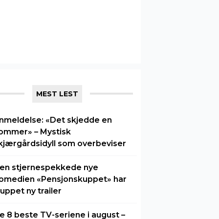
MEST LEST
nmeldelse: «Det skjedde en
ommer» – Mystisk
kjærgårdsidyll som overbeviser
en stjernespekkede nye
omedien «Pensjonskuppet» har
luppet ny trailer
e 8 beste TV-seriene i august –