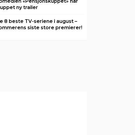
omedien «Pensjonskuppet» har
luppet ny trailer
e 8 beste TV-seriene i august –
ommerens siste store premierer!