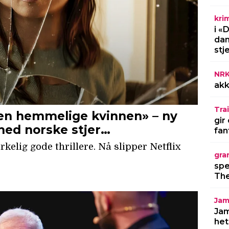
kri
i «
dan
stj
NR
akk
Trai
gir
fan
gra
spe
The
Jam
Jam
het