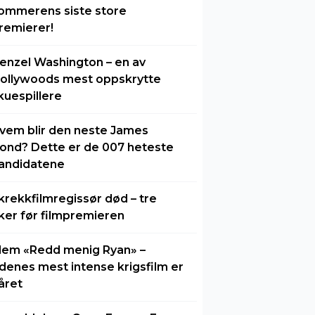
ommerens siste store
remierer!
enzel Washington – en av
ollywoods mest oppskrytte
kuespillere
vem blir den neste James
ond? Dette er de 007 heteste
andidatene
krekkfilmregissør død – tre
ker før filmpremieren
lem «Redd menig Ryan» –
idenes mest intense krigsfilm er
året