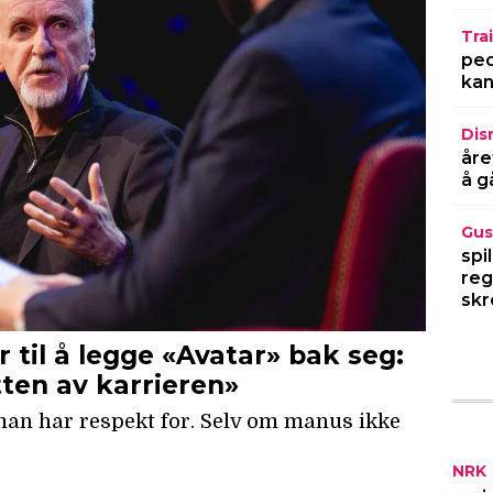
Trai
ped
kan
Dis
åre
å g
Gus
spi
reg
skr
NRK