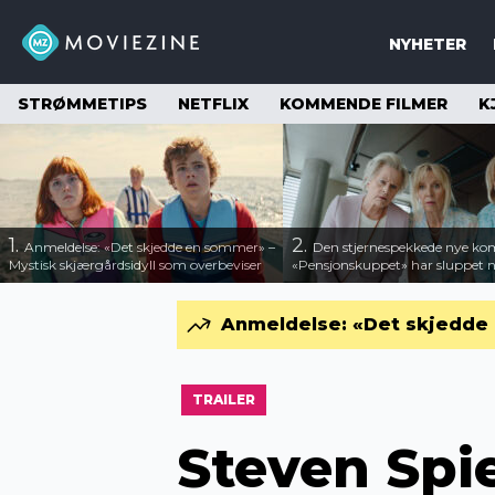
NYHETER
STRØMMETIPS
NETFLIX
KOMMENDE FILMER
K
1.
2.
Anmeldelse: «Det skjedde en sommer» –
Den stjernespekkede nye ko
Mystisk skjærgårdsidyll som overbeviser
«Pensjonskuppet» har sluppet ny
Anmeldelse: «Det skjedde 
TRAILER
Steven Spi