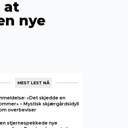
 at
den nye
MEST LEST NÅ
nmeldelse: «Det skjedde en
ommer» – Mystisk skjærgårdsidyll
om overbeviser
en stjernespekkede nye