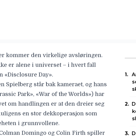
er kommer den virkelige avsløringen.
kke er alene i universet – i hvert fall
ren «Disclosure Day».
A
s
en Spielberg
står bak kameraet, og hans
s
assic Park», «War of the Worlds») har
 vet om handlingen er at den dreier seg
D
k
ligens en stor dekkoperasjon som
s
heten i grunnvollene.
Colman Domingo
og
Colin Firth spiller
D