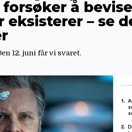
m forsøker å bevise
 eksisterer – se 
er
en 12. juni får vi svaret.
A
s
s
D