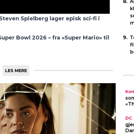
A
k
s
Steven Spielberg lager episk sci-fi i
m
 Super Bowl 2026 – fra «Super Mario» til
T
f
b
LES MERE
Kom
som
«Th
DC
gje
Dar