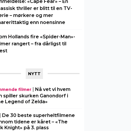
nmeldelse: «Cape Fear» – En
lassisk thriller er blitt til en TV-
erie – mørkere og mer
arerittaktig enn noensinne
om Hollands fire «Spider-Man»-
ilmer rangert – fra dårligst til
est
NYTT
|
Nå vet vi hvem
mende filmer
 spiller skurken Ganondorf i
e Legend of Zelda»
|
De 30 beste superheltfilmene
nnom tidene er kåret – «The
k Knight» på 3. plass