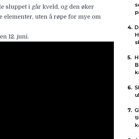
s
le sluppet i går kveld, og den øker
p
 elementer, uten å røpe for mye om
D
H
n 12. juni.
s
H
B
k
S
u
G
t
k