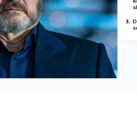
k
s
D
s