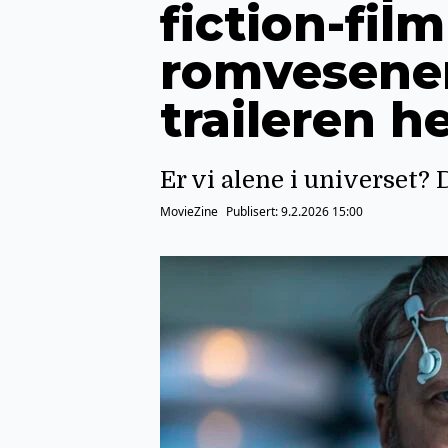
fiction-fil
romvesener
traileren h
Er vi alene i universet? D
MovieZine
Publisert:
9.2.2026 15:00