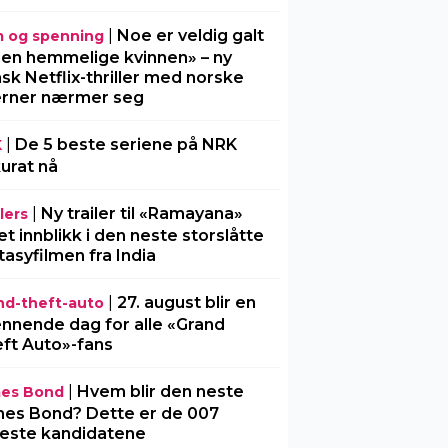
|
Noe er veldig galt
m og spenning
Den hemmelige kvinnen» – ny
sk Netflix-thriller med norske
erner nærmer seg
|
De 5 beste seriene på NRK
K
urat nå
|
Ny trailer til «Ramayana»
lers
 et innblikk i den neste storslåtte
tasyfilmen fra India
|
27. august blir en
nd-theft-auto
nnende dag for alle «Grand
ft Auto»-fans
|
Hvem blir den neste
es Bond
es Bond? Dette er de 007
este kandidatene