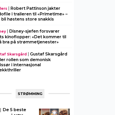
|
Robert Pattinson jakter
lers
ofile i traileren til «Primetime» –
 bli høstens store snakkis
|
Disney-sjefen forsvarer
ney
ts kinoflopper: «Det kommer til
å bra på strømmetjenester»
|
Gustaf Skarsgård
taf Skarsgård
ller rollen som demonisk
issør i internasjonal
ekkthriller
STRØMMING
|
De 5 beste