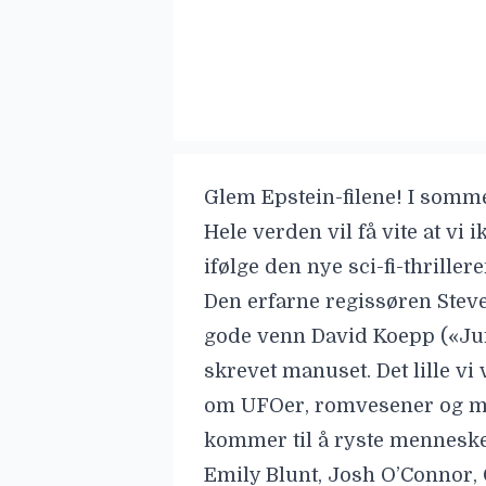
Glem Epstein-filene! I somm
Hele verden vil få vite at vi i
ifølge den nye sci-fi-thrille
Den erfarne regissøren
Stev
gode venn
David Koepp
(«Jur
skrevet manuset. Det lille vi
om UFOer, romvesener og mu
kommer til å ryste menneske
Emily Blunt
,
Josh O’Connor
,