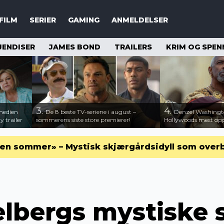
FILM
SERIER
GAMING
ANMELDELSER
JENDISER
JAMES BOND
TRAILERS
KRIM OG SPEN
3.
4.
medien
De 8 beste TV-seriene i august –
Denzel Washingt
 trailer
sommerens siste store premierer!
Hollywoods mest opps
en sommer» – Mystisk skjærgårdsidyll som over
elbergs mystiske 