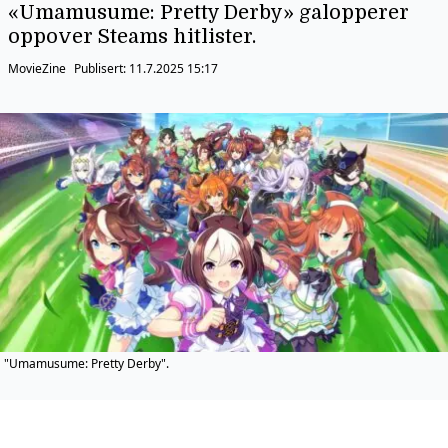
«Umamusume: Pretty Derby» galopperer
oppover Steams hitlister.
MovieZine
Publisert:
11.7.2025 15:17
"Umamusume: Pretty Derby".