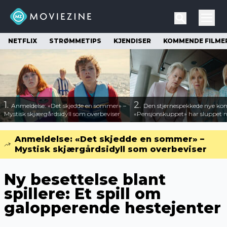
NETFLIX
STRØMMETIPS
KJENDISER
KOMMENDE FILME
1.
2.
Anmeldelse: «Det skjedde en sommer» –
Den stjernespekkede nye ko
Mystisk skjærgårdsidyll som overbeviser
«Pensjonskuppet» har sluppet ny
Anmeldelse: «Det skjedde en sommer» –
Mystisk skjærgårdsidyll som overbeviser
Ny besettelse blant
spillere: Et spill om
galopperende hestejenter