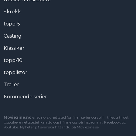
Skrekk
topp-5
Casting
Klassiker
topp-10
topplistor
Trailer
Kommende serier
Moviezine.no
er et norsk nettsted for film, serier og spill. I tillegg til det
populære nettstedet kan du også finne oss på Instagram, Facebook og
Youtube. Nyheter på svenska hittar du på
Moviezine.se
.