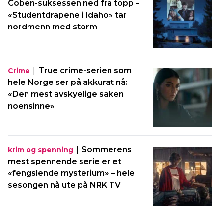
Coben-suksessen ned fra topp –
«Studentdrapene i Idaho» tar
nordmenn med storm
|
True crime-serien som
Crime
hele Norge ser på akkurat nå:
«Den mest avskyelige saken
noensinne»
|
Sommerens
krim og spenning
mest spennende serie er et
«fengslende mysterium» – hele
sesongen nå ute på NRK TV