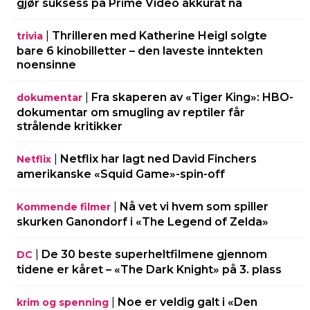
gjør suksess på Prime Video akkurat nå
|
Thrilleren med Katherine Heigl solgte
trivia
bare 6 kinobilletter – den laveste inntekten
noensinne
|
Fra skaperen av «Tiger King»: HBO-
dokumentar
dokumentar om smugling av reptiler får
strålende kritikker
|
Netflix har lagt ned David Finchers
Netflix
amerikanske «Squid Game»-spin-off
|
Nå vet vi hvem som spiller
Kommende filmer
skurken Ganondorf i «The Legend of Zelda»
|
De 30 beste superheltfilmene gjennom
DC
tidene er kåret – «The Dark Knight» på 3. plass
|
Noe er veldig galt i «Den
krim og spenning