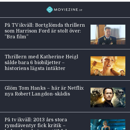
På TV ikväll: Bortglömda thrillern
som Harrison Ford är stolt över:
”Bra film”
Thrillern med Katherine Heigl
sålde bara 6 biobiljetter –
historiens lägsta intäkter
Glöm Tom Hanks – här är Netflix
nya Robert Langdon-skådis
På tv ikväll: 2013 års stora
rymdäventyr fick kritik –