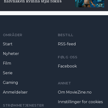
halvnaken kvinna stjäl fokus
Moviezine footer navigation
OMRÅDER
BESTILL
Start
RSS-feed
Nyheter
FØLG OSS
Film
Facebook
Serie
Gaming
ANNET
Anmeldelser
Om MovieZine.no
Innstillinger for cookies
STRØMMETJENESTER