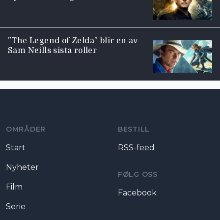
”The Legend of Zelda” blir en av
Sam Neills sista roller
Moviezine footer navigation
OMRÅDER
BESTILL
Start
RSS-feed
Nyheter
FØLG OSS
Film
Facebook
Serie