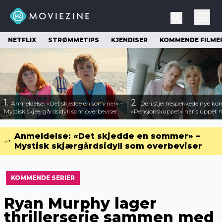
NETFLIX
STRØMMETIPS
KJENDISER
KOMMENDE FILME
1.
2.
Anmeldelse: «Det skjedde en sommer» –
Den stjernespekkede nye ko
Mystisk skjærgårdsidyll som overbeviser
«Pensjonskuppet» har sluppet ny
Anmeldelse: «Det skjedde en sommer» –
Mystisk skjærgårdsidyll som overbeviser
KOMMENDE SERIER
Ryan Murphy lager
thrillerserie sammen med