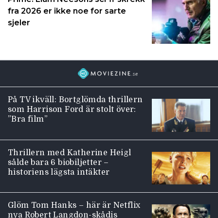
fra 2026 er ikke noe for sarte
sjeler
På TV ikväll: Bortglömda thrillern
som Harrison Ford är stolt över:
”Bra film”
Thrillern med Katherine Heigl
sålde bara 6 biobiljetter –
historiens lägsta intäkter
Glöm Tom Hanks – här är Netflix
nya Robert Langdon-skådis