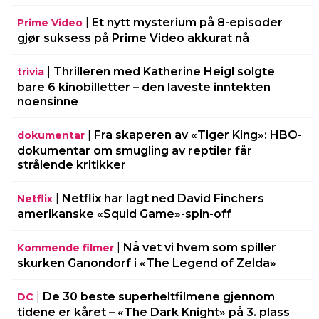
|
Et nytt mysterium på 8-episoder
Prime Video
gjør suksess på Prime Video akkurat nå
|
Thrilleren med Katherine Heigl solgte
trivia
bare 6 kinobilletter – den laveste inntekten
noensinne
|
Fra skaperen av «Tiger King»: HBO-
dokumentar
dokumentar om smugling av reptiler får
strålende kritikker
|
Netflix har lagt ned David Finchers
Netflix
amerikanske «Squid Game»-spin-off
|
Nå vet vi hvem som spiller
Kommende filmer
skurken Ganondorf i «The Legend of Zelda»
|
De 30 beste superheltfilmene gjennom
DC
tidene er kåret – «The Dark Knight» på 3. plass