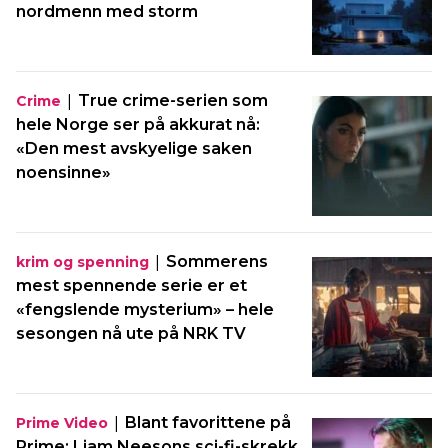
nordmenn med storm
|
True crime-serien som
Crime
hele Norge ser på akkurat nå:
«Den mest avskyelige saken
noensinne»
|
Sommerens
krim og spenning
mest spennende serie er et
«fengslende mysterium» – hele
sesongen nå ute på NRK TV
|
Blant favorittene på
Prime Video
Prime: Liam Neesons sci-fi-skrekk