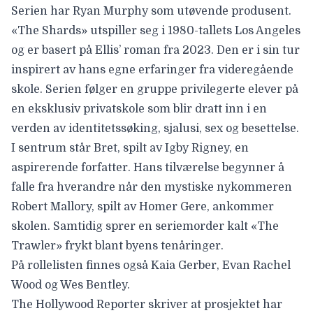
Serien har
Ryan Murphy
som utøvende produsent.
«The Shards» utspiller seg i 1980-tallets Los Angeles
og er basert på Ellis’ roman fra 2023. Den er i sin tur
inspirert av hans egne erfaringer fra videregående
skole. Serien følger en gruppe privilegerte elever på
en eksklusiv privatskole som blir dratt inn i en
verden av identitetssøking, sjalusi, sex og besettelse.
I sentrum står Bret, spilt av Igby Rigney, en
aspirerende forfatter. Hans tilværelse begynner å
falle fra hverandre når den mystiske nykommeren
Robert Mallory, spilt av Homer Gere, ankommer
skolen. Samtidig sprer en seriemorder kalt «The
Trawler» frykt blant byens tenåringer.
På rollelisten finnes også Kaia Gerber, Evan Rachel
Wood og Wes Bentley.
The Hollywood Reporter
skriver at prosjektet har