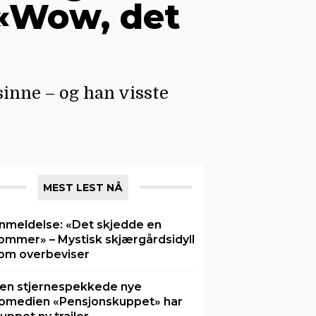
: «Wow, det
inne – og han visste
MEST LEST NÅ
nmeldelse: «Det skjedde en
ommer» – Mystisk skjærgårdsidyll
om overbeviser
en stjernespekkede nye
omedien «Pensjonskuppet» har