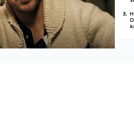
s
H
D
k