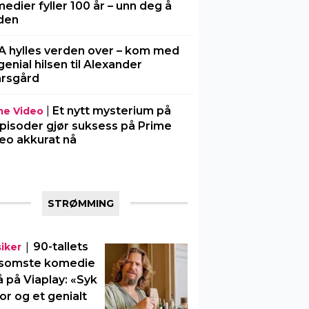
edier fyller 100 år – unn deg å
den
A hylles verden over – kom med
genial hilsen til Alexander
rsgård
|
Et nytt mysterium på
me Video
pisoder gjør suksess på Prime
eo akkurat nå
STRØMMING
|
90-tallets
siker
somste komedie
å på Viaplay: «Syk
r og et genialt