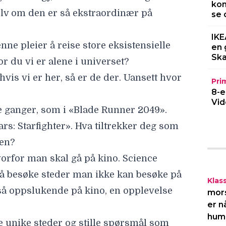
kom
Selv om den er så ekstraordinær på
se 
IKE
nne pleier å reise store eksistensielle
en 
Ska
or du vi er alene i universet?
hvis vi er her, så er de der. Uansett hvor
Pri
8-e
Vid
ere ganger, som i «Blade Runner 2049».
rs: Starfighter». Hva tiltrekker deg som
ren?
orfor man skal gå på kino. Science
il å besøke steder man ikke kan besøke på
Klas
 så oppslukende på kino, en opplevelse
mor
er n
humo
ke unike steder og stille spørsmål som