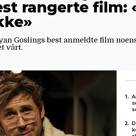
est rangerte film
ikke»
Ryan Goslings best anmeldte film noens
t vårt.
A
s
s
D
k