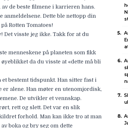
h
 av de beste filmene i karrieren hans.
N
e anmeldelsene. Dette ble nettopp din
s
e på Rotten Tomatoes!
A
Det visste jeg ikke. Takk for at du
E
a
ørste menneskene på planeten som fikk
A
øyeblikket da du visste at «dette må bli
s
s
et bestemt tidspunkt. Han sitter fast i
n
e er alene. Han møter en utenomjordisk,
S
emene. De utvikler et vennskap.
u
ørt, rett og slett. Det var en slik
A
kildret forhold. Man kan ikke tro at man
J
n av boka og bry seg om dette