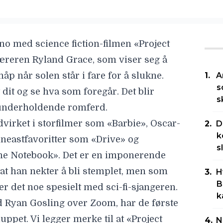
ino med science fiction-filmen «
Project
læreren Ryland Grace, som viser seg å
p når solen står i fare for å slukne.
A
s
dit og se hva som foregår. Det blir
s
 underholdende romferd.
irket i storfilmer som «Barbie», Oscar-
D
k
ineastfavoritter som «Drive» og
s
he Notebook». Det er en imponerende
 at han nekter å bli stemplet, men som
H
B
 er det noe spesielt med sci-fi-sjangeren.
k
d Ryan Gosling over Zoom, har de første
uppet. Vi legger merke til at «Project
N