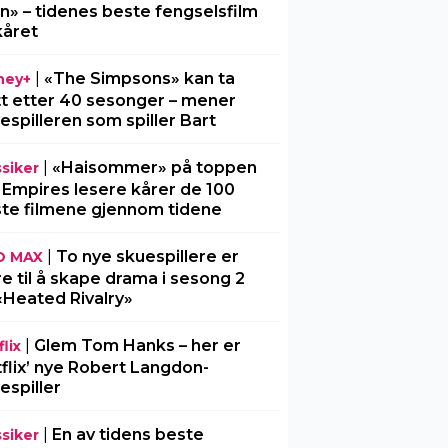
n» – tidenes beste fengselsfilm
kåret
|
«The Simpsons» kan ta
ney+
tt etter 40 sesonger – mener
espilleren som spiller Bart
|
«Haisommer» på toppen
ssiker
 Empires lesere kårer de 100
te filmene gjennom tidene
|
To nye skuespillere er
O MAX
re til å skape drama i sesong 2
«Heated Rivalry»
|
Glem Tom Hanks – her er
lix
flix’ nye Robert Langdon-
espiller
|
En av tidens beste
ssiker