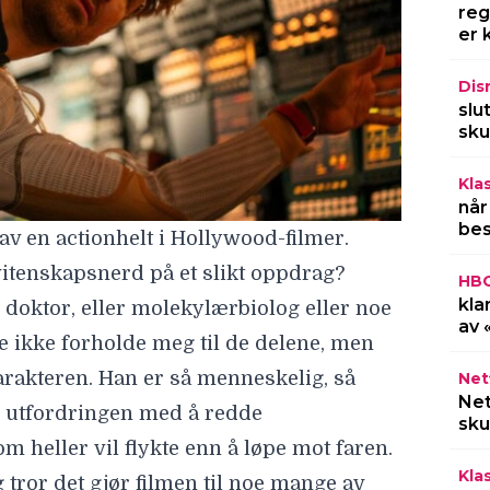
reg
er 
Dis
slu
sku
Kla
når
bes
av en actionhelt i Hollywood-filmer.
 vitenskapsnerd på et slikt oppdrag?
HB
kla
n doktor, eller molekylærbiolog eller noe
av 
e ikke forholde meg til de delene, men
arakteren. Han er så menneskelig, så
Netf
Net
r utfordringen med å redde
sku
 heller vil flykte enn å løpe mot faren.
Kla
g tror det gjør filmen til noe mange av