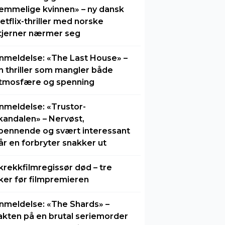
emmelige kvinnen» – ny dansk
etflix-thriller med norske
tjerner nærmer seg
nmeldelse: «The Last House» –
n thriller som mangler både
tmosfære og spenning
nmeldelse: «Trustor-
kandalen» – Nervøst,
pennende og svært interessant
år en forbryter snakker ut
krekkfilmregissør død – tre
ker før filmpremieren
nmeldelse: «The Shards» –
akten på en brutal seriemorder