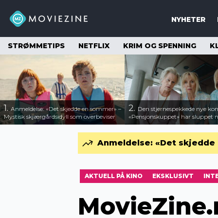
NYHETER
STRØMMETIPS
NETFLIX
KRIM OG SPENNING
K
1.
2.
Anmeldelse: «Det skjedde en sommer» –
Den stjernespekkede nye ko
Mystisk skjærgårdsidyll som overbeviser
«Pensjonskuppet» har sluppet ny
Anmeldelse: «Det skjedde 
AKTUELL PÅ KINO
EKSKLUSIVT
INT
MovieZine.