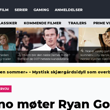
FILM
SERIER
GAMING
ANMELDELSER
LASSIKER
KOMMENDE FILMER
TRAILERS
PRIME V
4.
Noe er veldig ga
3.
medien
Hvem blir den neste James Bond?
kvinnen» – ny dansk N
 trailer
Dette er de 007 heteste kandidatene
norske stjerner nær
en sommer» – Mystisk skjærgårdsidyll som over
ERVJU
no møter Ryan Gos