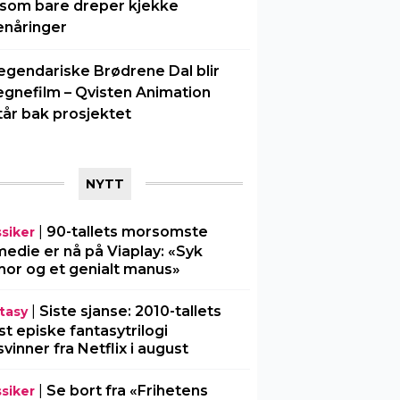
 som bare dreper kjekke
enåringer
egendariske Brødrene Dal blir
egnefilm – Qvisten Animation
tår bak prosjektet
NYTT
|
90-tallets morsomste
ssiker
edie er nå på Viaplay: «Syk
or og et genialt manus»
|
Siste sjanse: 2010-tallets
tasy
t episke fantasytrilogi
svinner fra Netflix i august
|
Se bort fra «Frihetens
ssiker