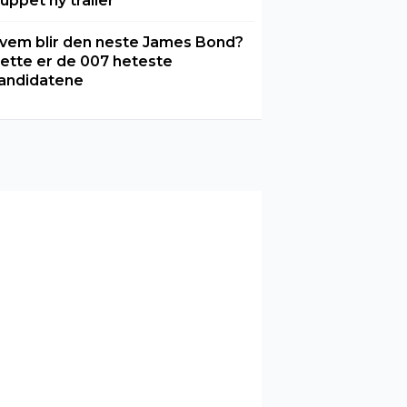
luppet ny trailer
vem blir den neste James Bond?
ette er de 007 heteste
andidatene