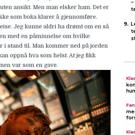
–
uten ansikt. Men man elsker ham. Det er
t
ykke som boka klarer å gjennomføre.
L
 reise. Jeg kunne aldri ha drømt om en så
t
igjen med en påminnelse om hvilke
s
r i stand til. Man kommer ned på jorden
 kan oppnå hva som helst. At jeg fikk
lmen var som en gave.
Kla
kom
hum
Fan
mes
for
Kla