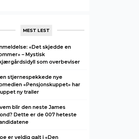
MEST LEST
nmeldelse: «Det skjedde en
ommer» – Mystisk
kjærgårdsidyll som overbeviser
en stjernespekkede nye
omedien «Pensjonskuppet» har
luppet ny trailer
vem blir den neste James
ond? Dette er de 007 heteste
andidatene
oe er veldig galt i «Den