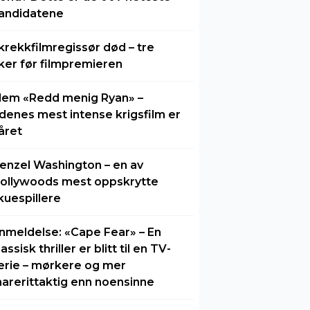
andidatene
krekkfilmregissør død – tre
ker før filmpremieren
lem «Redd menig Ryan» –
idenes mest intense krigsfilm er
året
enzel Washington – en av
ollywoods mest oppskrytte
kuespillere
nmeldelse: «Cape Fear» – En
lassisk thriller er blitt til en TV-
erie – mørkere og mer
arerittaktig enn noensinne