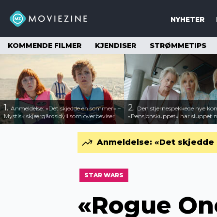
NYHETER
KOMMENDE FILMER
KJENDISER
STRØMMETIPS
1.
2.
Anmeldelse: «Det skjedde en sommer» –
Den stjernespekkede nye ko
Mystisk skjærgårdsidyll som overbeviser
«Pensjonskuppet» har sluppet ny
Anmeldelse: «Det skjedde 
STAR WARS
«Rogue One