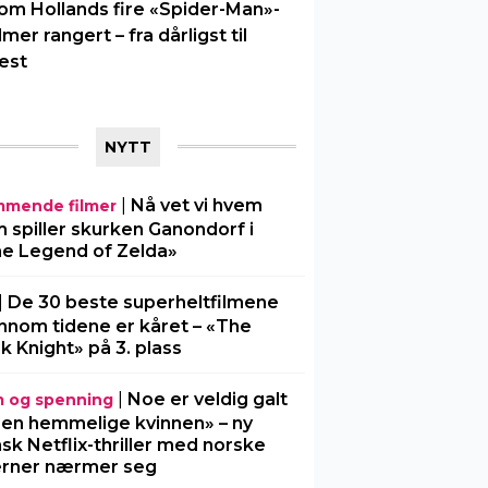
om Hollands fire «Spider-Man»-
ilmer rangert – fra dårligst til
est
NYTT
|
Nå vet vi hvem
mende filmer
 spiller skurken Ganondorf i
e Legend of Zelda»
|
De 30 beste superheltfilmene
nnom tidene er kåret – «The
k Knight» på 3. plass
|
Noe er veldig galt
m og spenning
Den hemmelige kvinnen» – ny
sk Netflix-thriller med norske
erner nærmer seg