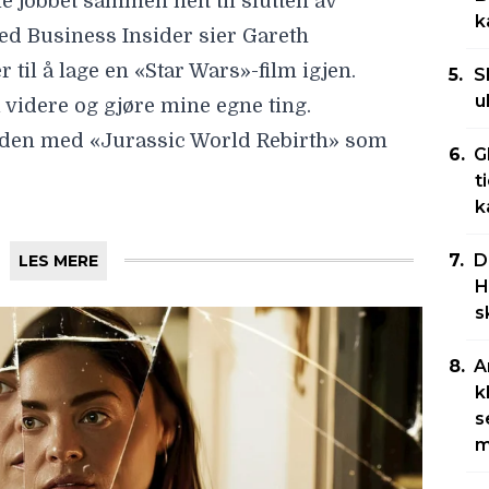
e jobbet sammen helt til slutten av
k
med Business Insider sier Gareth
 til å lage en «Star Wars»-film igjen
.
S
u
å videre og gjøre mine egne ting.
iden med «Jurassic World Rebirth» som
G
t
k
D
LES MERE
H
s
A
k
s
m