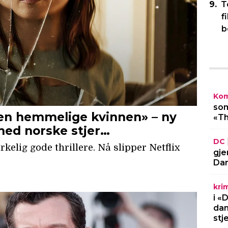
T
f
b
Kom
som
«Th
DC
gje
Dar
kri
i «
dan
stj