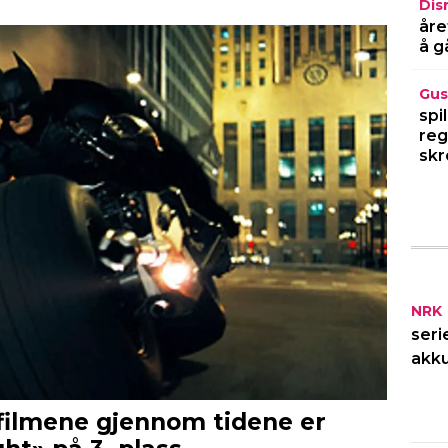
Dis
åre
å g
Gus
spi
reg
skr
NRK
seri
akku