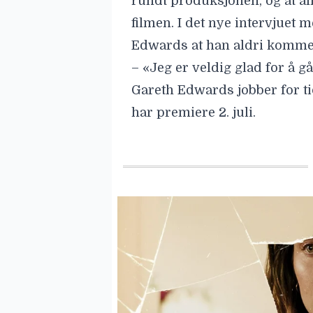
rundt produksjonen, og at all
filmen. I det nye intervjuet 
Edwards at han
aldri kommer
– «Jeg er veldig glad for å g
Gareth Edwards jobber for t
har premiere 2. juli.