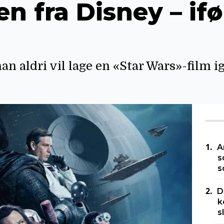
n fra Disney – if
n aldri vil lage en «Star Wars»-film ig
A
s
s
D
k
s