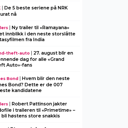
|
De 5 beste seriene på NRK
K
urat nå
|
Ny trailer til «Ramayana»
lers
 et innblikk i den neste storslåtte
tasyfilmen fra India
|
27. august blir en
nd-theft-auto
nnende dag for alle «Grand
ft Auto»-fans
|
Hvem blir den neste
es Bond
es Bond? Dette er de 007
este kandidatene
|
Robert Pattinson jakter
lers
ofile i traileren til «Primetime» –
 bli høstens store snakkis