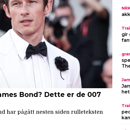
NR
akk
Trai
gir
fan
gra
spe
The
Jam
Jam
het
Trai
ped
kan