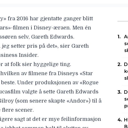
» fra 2016 har gjentatte ganger blitt
ars»-filmen i Disney-æraen
. Men én
ssøren selv, Gareth Edwards.
A
s
 jeg setter pris på det», sier Gareth
s
siness Insider
.
 at folk sier hyggelige ting.
D
k
 hvilken av filmene fra Disneys «Star
s
 beste. Under produksjonen av «Rogue
ucasfilm valgte å sette Gareth Edwards
D
s
 Gilroy (som senere skapte «Andor») til å
p
 flere scener.
igere sagt at det er mye feilinformasjon
H
B