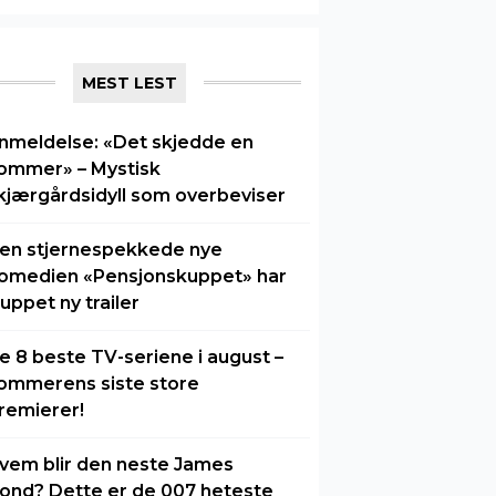
MEST LEST
nmeldelse: «Det skjedde en
ommer» – Mystisk
kjærgårdsidyll som overbeviser
en stjernespekkede nye
omedien «Pensjonskuppet» har
luppet ny trailer
e 8 beste TV-seriene i august –
ommerens siste store
remierer!
vem blir den neste James
ond? Dette er de 007 heteste