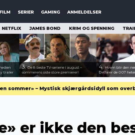
FILM
SERIER
GAMING
ANMELDELSER
NETFLIX
JAMES BOND
KRIM OG SPENNING
TRAI
3.
4.
medien
De 8 beste TV-seriene i august –
Hvem blir den n
 trailer
sommerens siste store premierer!
Dette er de 007 hete
en sommer» – Mystisk skjærgårdsidyll som over
» er ikke den bes