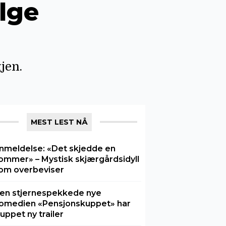
ølge
jen.
MEST LEST NÅ
nmeldelse: «Det skjedde en
ommer» – Mystisk skjærgårdsidyll
om overbeviser
en stjernespekkede nye
omedien «Pensjonskuppet» har
luppet ny trailer