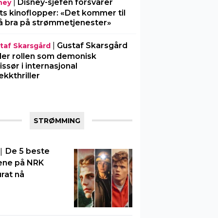
|
Disney-sjefen forsvarer
ney
ts kinoflopper: «Det kommer til
å bra på strømmetjenester»
|
Gustaf Skarsgård
taf Skarsgård
ller rollen som demonisk
issør i internasjonal
ekkthriller
STRØMMING
|
De 5 beste
ene på NRK
rat nå