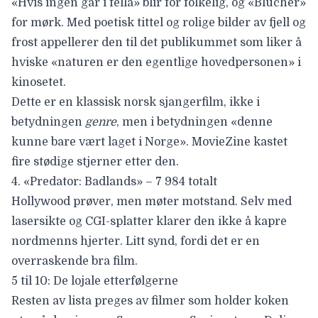
«Hvis ingen går i fella» blir for folkelig, og «Blücher»
for mørk. Med poetisk tittel og rolige bilder av fjell og
frost appellerer den til det publikummet som liker å
hviske «naturen er den egentlige hovedpersonen» i
kinosetet.
Dette er en klassisk norsk sjangerfilm, ikke i
betydningen
genre
, men i betydningen «denne
kunne bare vært laget i Norge». MovieZine kastet
fire stødige stjerner
etter den.
4.
«Predator: Badlands» – 7 984 totalt
Hollywood prøver, men møter motstand. Selv med
lasersikte og CGI-splatter klarer den ikke å kapre
nordmenns hjerter. Litt synd, fordi det er
en
overraskende bra film.
5 til 10
: De lojale etterfølgerne
Resten av lista preges av filmer som holder koken