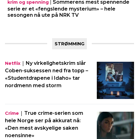
|
Sommerens mest spennende
krim og spenning
serie er et «fengslende mysterium» – hele
sesongen nå ute på NRK TV
STRØMMING
|
Ny virkelighetskrim slår
Netflix
Coben-suksessen ned fra topp –
«Studentdrapene i Idaho» tar
nordmenn med storm
|
True crime-serien som
Crime
hele Norge ser på akkurat nå:
«Den mest avskyelige saken
noensinne»