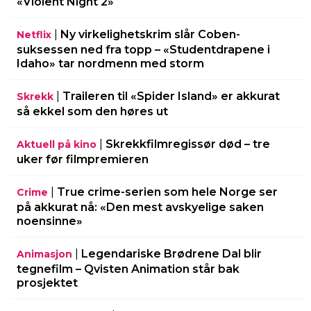
«Violent Night 2»
|
Ny virkelighetskrim slår Coben-
Netflix
suksessen ned fra topp – «Studentdrapene i
Idaho» tar nordmenn med storm
|
Traileren til «Spider Island» er akkurat
Skrekk
så ekkel som den høres ut
|
Skrekkfilmregissør død – tre
Aktuell på kino
uker før filmpremieren
|
True crime-serien som hele Norge ser
Crime
på akkurat nå: «Den mest avskyelige saken
noensinne»
|
Legendariske Brødrene Dal blir
Animasjon
tegnefilm – Qvisten Animation står bak
prosjektet