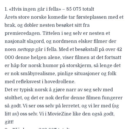
1.
«Hvis ingen går i fella» – 85 075 totalt
Årets store norske komedie tar førsteplassen med et
brak, og dobler nesten besøket sitt fra
premieredagen. Tittelen i seg selv er nesten et
nasjonalt slagord, og nordmenn elsker filmer der
noen
nettopp
går i fella. Med et besøkstall på over 42
000 denne helgen alene, viser filmen at det fortsatt
er håp for norsk humor på storskjerm, så lenge det
er nok småbyrealisme, pinlige situasjoner og folk
med refleksvest i hovedrollene.
Det er typisk norsk å gjøre narr av seg selv med
stolthet, og det er nok derfor denne filmen fungerer
så godt. Vi ser oss selv på lerretet, og vi ler med (og
litt av) oss selv. Vi i
MovieZine like den også
godt,
gitt!