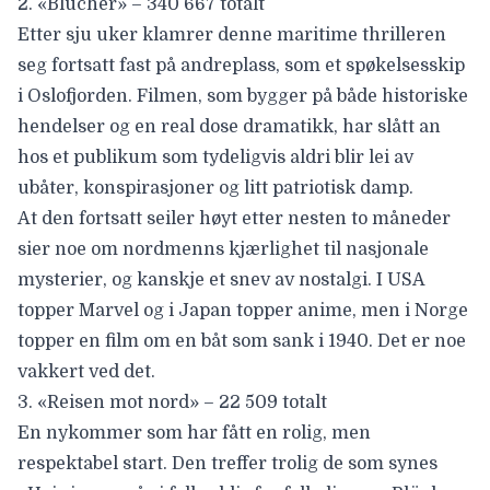
2.
«Blücher» – 340 667 totalt
Etter sju uker klamrer denne maritime thrilleren
seg fortsatt fast på andreplass, som et spøkelsesskip
i Oslofjorden. Filmen, som bygger på både historiske
hendelser og en real dose dramatikk, har slått an
hos et publikum som tydeligvis aldri blir lei av
ubåter, konspirasjoner og litt patriotisk damp.
At den fortsatt seiler høyt etter nesten to måneder
sier noe om nordmenns kjærlighet til nasjonale
mysterier, og kanskje et snev av nostalgi. I USA
topper Marvel og i Japan topper anime, men i Norge
topper en film om en båt som sank i 1940. Det er noe
vakkert ved det.
3.
«Reisen mot nord» – 22 509 totalt
En nykommer som har fått en rolig, men
respektabel start. Den treffer trolig de som synes