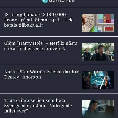
18-åring tjänade 13 000 000
kronor på sitt Steam-spel – fick
betala tillbaka allt
Glöm ”Harry Hole” – Netflix nästa
stora thrillerserie är svensk
Nästa ”Star Wars”-serie landar hos
Disney+ imorgon
True crime-serien som hela
Sverige ser just nu: ”Vidrigaste
fallet ever”