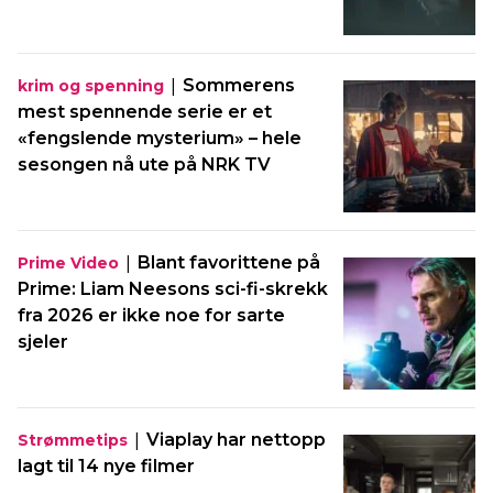
|
Sommerens
krim og spenning
mest spennende serie er et
«fengslende mysterium» – hele
sesongen nå ute på NRK TV
|
Blant favorittene på
Prime Video
Prime: Liam Neesons sci-fi-skrekk
fra 2026 er ikke noe for sarte
sjeler
|
Viaplay har nettopp
Strømmetips
lagt til 14 nye filmer