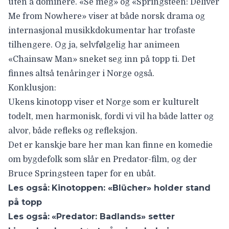
uten å dominere. «Se meg» og «Springsteen: Deliver
Me from Nowhere» viser at både norsk drama og
internasjonal musikkdokumentar har trofaste
tilhengere. Og ja, selvfølgelig har animeen
«Chainsaw Man» sneket seg inn på topp ti. Det
finnes altså tenåringer i Norge også.
Konklusjon:
Ukens kinotopp viser et Norge som er kulturelt
todelt, men harmonisk, fordi vi vil ha både latter og
alvor, både refleks og refleksjon.
Det er kanskje bare her man kan finne en komedie
om bygdefolk som slår en Predator-film, og der
Bruce Springsteen taper for en ubåt.
Les også:
Kinotoppen: «Blücher» holder stand
på topp
Les også:
«Predator: Badlands» setter