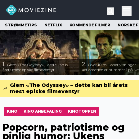
STRØMMETIPS
NETFLIX
KOMMENDE FILMER
NORSKE F
1.
2.
Glem «The Odyssey» – dette kan bli
Over 10 millioner visninger 
årets mest episke filmeventyr
actionserien er nummer 1 på Net
Glem «The Odyssey» – dette kan bli årets
mest episke filmeventyr
KINO
KINO ANBEFALING
KINOTOPPEN
Popcorn, patriotisme og
pinlig humor: Ukens