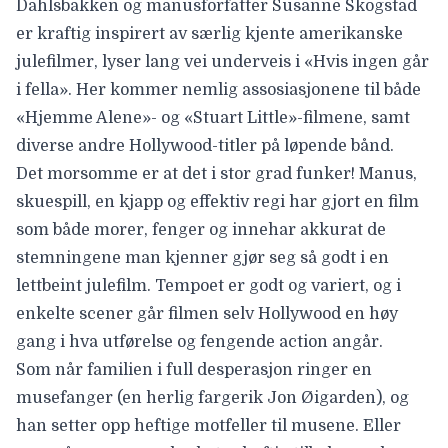
Dahlsbakken og manusforfatter Susanne Skogstad
er kraftig inspirert av særlig kjente amerikanske
julefilmer, lyser lang vei underveis i «Hvis ingen går
i fella». Her kommer nemlig assosiasjonene til både
«Hjemme Alene»- og «Stuart Little»-filmene, samt
diverse andre Hollywood-titler på løpende bånd.
Det morsomme er at det i stor grad funker! Manus,
skuespill, en kjapp og effektiv regi har gjort en film
som både morer, fenger og innehar akkurat de
stemningene man kjenner gjør seg så godt i en
lettbeint julefilm. Tempoet er godt og variert, og i
enkelte scener går filmen selv Hollywood en høy
gang i hva utførelse og fengende action angår.
Som når familien i full desperasjon ringer en
musefanger (en herlig fargerik Jon Øigarden), og
han setter opp heftige motfeller til musene. Eller