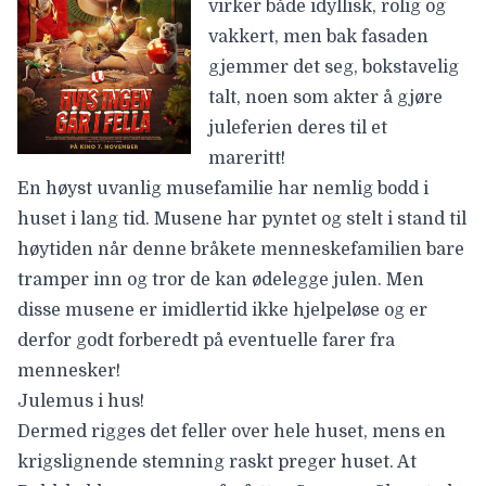
virker både idyllisk, rolig og
vakkert, men bak fasaden
gjemmer det seg, bokstavelig
talt, noen som akter å gjøre
juleferien deres til et
mareritt!
En høyst uvanlig musefamilie har nemlig bodd i
huset i lang tid. Musene har pyntet og stelt i stand til
høytiden når denne bråkete menneskefamilien bare
tramper inn og tror de kan ødelegge julen. Men
disse musene er imidlertid ikke hjelpeløse og er
derfor godt forberedt på eventuelle farer fra
mennesker!
Julemus i hus!
Dermed rigges det feller over hele huset, mens en
krigslignende stemning raskt preger huset. At