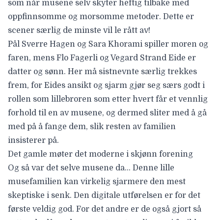
som når musene selv skyter heftig tilbake med
oppfinnsomme og morsomme metoder. Dette er
scener særlig de minste vil le rått av!
Pål Sverre Hagen og Sara Khorami spiller moren og
faren, mens Flo Fagerli og Vegard Strand Eide er
datter og sønn. Her må sistnevnte særlig trekkes
frem, for Eides ansikt og sjarm gjør seg særs godt i
rollen som lillebroren som etter hvert får et vennlig
forhold til en av musene, og dermed sliter med å gå
med på å fange dem, slik resten av familien
insisterer på.
Det gamle møter det moderne i skjønn forening
Og så var det selve musene da… Denne lille
musefamilien kan virkelig sjarmere den mest
skeptiske i senk. Den digitale utførelsen er for det
første veldig god. For det andre er de også gjort så