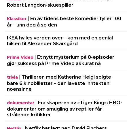
Robert Langdon-skuespiller
|
En av tidens beste komedier fyller 100
Klassiker
år – unn deg å se den
IKEA hylles verden over – kom med en genial
hilsen til Alexander Skarsgård
|
Et nytt mysterium på 8-episoder
Prime Video
gjør suksess på Prime Video akkurat nå
|
Thrilleren med Katherine Heigl solgte
trivia
bare 6 kinobilletter – den laveste inntekten
noensinne
|
Fra skaperen av «Tiger King»: HBO-
dokumentar
dokumentar om smugling av reptiler får
strålende kritikker
|
Netflix har lagt ned David Finchers
Netflix