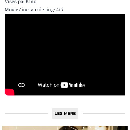
Vises på: Kino
MovieZine-vurdering: 4/5
LES MERE