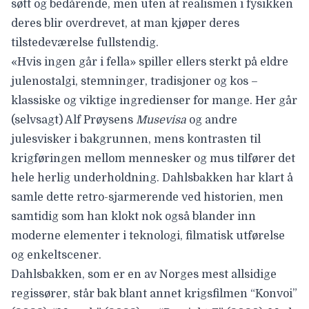
søtt og bedårende, men uten at realismen i fysikken
deres blir overdrevet, at man kjøper deres
tilstedeværelse fullstendig.
«Hvis ingen går i fella» spiller ellers sterkt på eldre
julenostalgi, stemninger, tradisjoner og kos –
klassiske og viktige ingredienser for mange. Her går
(selvsagt) Alf Prøysens
Musevisa
og andre
julesvisker i bakgrunnen, mens kontrasten til
krigføringen mellom mennesker og mus tilfører det
hele herlig underholdning. Dahlsbakken har klart å
samle dette retro-sjarmerende ved historien, men
samtidig som han klokt nok også blander inn
moderne elementer i teknologi, filmatisk utførelse
og enkeltscener.
Dahlsbakken, som er en av Norges mest allsidige
regissører, står bak blant annet krigsfilmen “Konvoi”