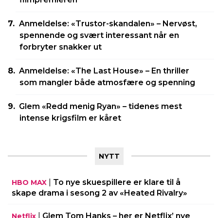
Anmeldelse: «Trustor-skandalen» – Nervøst,
spennende og svært interessant når en
forbryter snakker ut
Anmeldelse: «The Last House» – En thriller
som mangler både atmosfære og spenning
Glem «Redd menig Ryan» – tidenes mest
intense krigsfilm er kåret
NYTT
|
To nye skuespillere er klare til å
HBO MAX
skape drama i sesong 2 av «Heated Rivalry»
|
Glem Tom Hanks – her er Netflix’ nye
Netflix