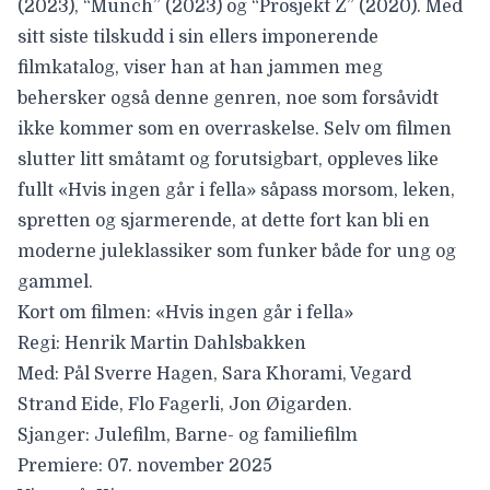
(2023), “Munch” (2023) og “Prosjekt Z” (2020). Med
sitt siste tilskudd i sin ellers imponerende
filmkatalog, viser han at han jammen meg
behersker også denne genren, noe som forsåvidt
ikke kommer som en overraskelse. Selv om filmen
slutter litt småtamt og forutsigbart, oppleves like
fullt «Hvis ingen går i fella» såpass morsom, leken,
spretten og sjarmerende, at dette fort kan bli en
moderne juleklassiker som funker både for ung og
gammel.
Kort om filmen: «Hvis ingen går i fella»
Regi: Henrik Martin Dahlsbakken
Med: Pål Sverre Hagen, Sara Khorami, Vegard
Strand Eide, Flo Fagerli, Jon Øigarden.
Sjanger: Julefilm, Barne- og familiefilm
Premiere: 07. november 2025