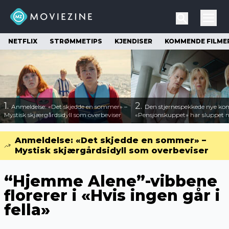
NETFLIX
STRØMMETIPS
KJENDISER
KOMMENDE FILME
1.
2.
Anmeldelse: «Det skjedde en sommer» –
Den stjernespekkede nye ko
Mystisk skjærgårdsidyll som overbeviser
«Pensjonskuppet» har sluppet ny
Anmeldelse: «Det skjedde en sommer» –
Mystisk skjærgårdsidyll som overbeviser
“Hjemme Alene”-vibbene
florerer i «Hvis ingen går i
fella»