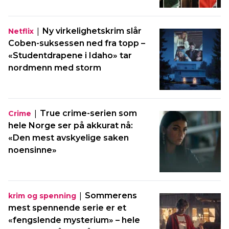
|
Ny virkelighetskrim slår
Netflix
Coben-suksessen ned fra topp –
«Studentdrapene i Idaho» tar
nordmenn med storm
|
True crime-serien som
Crime
hele Norge ser på akkurat nå:
«Den mest avskyelige saken
noensinne»
|
Sommerens
krim og spenning
mest spennende serie er et
«fengslende mysterium» – hele