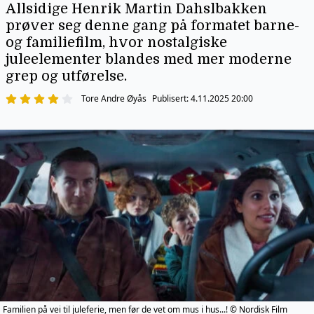
Allsidige Henrik Martin Dahslbakken
prøver seg denne gang på formatet barne-
og familiefilm, hvor nostalgiske
juleelementer blandes med mer moderne
grep og utførelse.
Tore Andre Øyås
Publisert:
4.11.2025 20:00
Familien på vei til juleferie, men før de vet om mus i hus...! © Nordisk Film