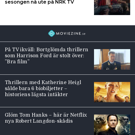
sesongen nå ute på NRK TV
På TV ikväll: Bortglömda thrillern
som Harrison Ford är stolt över:
”Bra film”
Thrillern med Katherine Heigl
sålde bara 6 biobiljetter –
historiens lägsta intäkter
Glöm Tom Hanks – här är Netflix
nya Robert Langdon-skådis