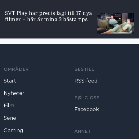
SVT Play har precis lagt till 17 nya
filmer – här är mina 3 bästa tips
Moviezine footer navigation
OMRÅDER
BESTILL
Start
RSS-feed
Nyheter
FØLG OSS
Film
Facebook
Serie
Gaming
ANNET