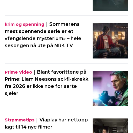
|
Sommerens
krim og spenning
mest spennende serie er et
«fengslende mysterium» – hele
sesongen nå ute på NRK TV
|
Blant favorittene på
Prime Video
Prime: Liam Neesons sci-fi-skrekk
fra 2026 er ikke noe for sarte
sjeler
|
Viaplay har nettopp
Strømmetips
lagt til 14 nye filmer