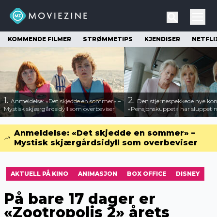
KOMMENDE FILMER
STRØMMETIPS
KJENDISER
NETFLI
1.
2.
Anmeldelse: «Det skjedde en sommer» –
Den stjernespekkede nye ko
Mystisk skjærgårdsidyll som overbeviser
«Pensjonskuppet» har sluppet ny
Anmeldelse: «Det skjedde en sommer» –
Mystisk skjærgårdsidyll som overbeviser
AKTUELL PÅ KINO
ANIMASJON
BOX OFFICE
DISNEY
På bare 17 dager er
«Zootropolis 2» årets