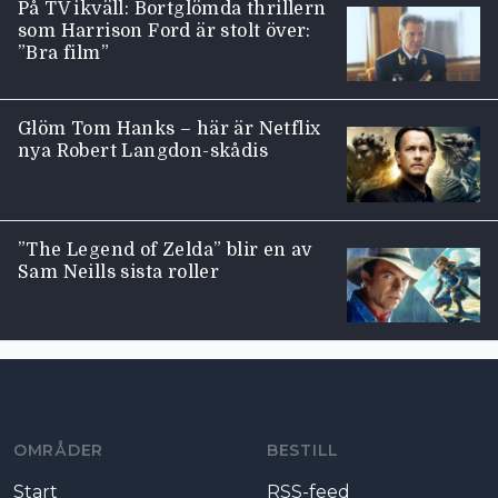
På TV ikväll: Bortglömda thrillern
som Harrison Ford är stolt över:
”Bra film”
Glöm Tom Hanks – här är Netflix
nya Robert Langdon-skådis
”The Legend of Zelda” blir en av
Sam Neills sista roller
Moviezine footer navigation
OMRÅDER
BESTILL
Start
RSS-feed