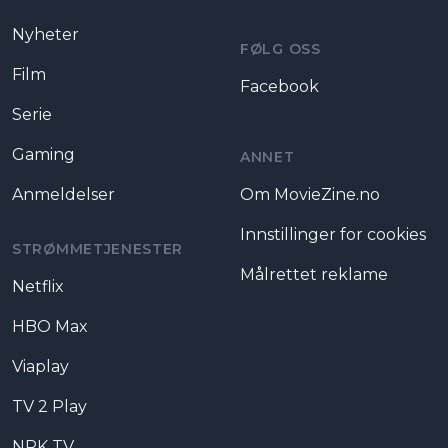
Nyheter
FØLG OSS
Film
Facebook
Serie
Gaming
ANNET
Anmeldelser
Om MovieZine.no
Innstillinger for cookies
STRØMMETJENESTER
Målrettet reklame
Netflix
HBO Max
Viaplay
TV 2 Play
NRK TV