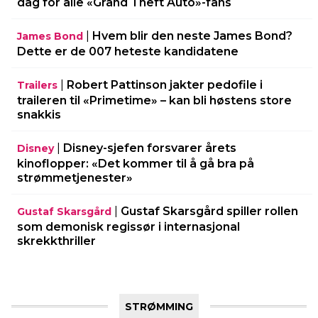
dag for alle «Grand Theft Auto»-fans
|
Hvem blir den neste James Bond?
James Bond
Dette er de 007 heteste kandidatene
|
Robert Pattinson jakter pedofile i
Trailers
traileren til «Primetime» – kan bli høstens store
snakkis
|
Disney-sjefen forsvarer årets
Disney
kinoflopper: «Det kommer til å gå bra på
strømmetjenester»
|
Gustaf Skarsgård spiller rollen
Gustaf Skarsgård
som demonisk regissør i internasjonal
skrekkthriller
STRØMMING