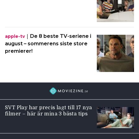
|
De 8 beste TV-seriene i
apple-tv
august – sommerens siste store
premierer!
SVT Play har precis lagt till 17 nya
filmer – här är mina 3 bästa tips