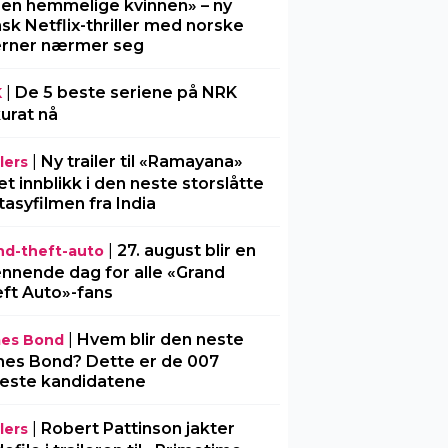
Den hemmelige kvinnen» – ny
sk Netflix-thriller med norske
erner nærmer seg
|
De 5 beste seriene på NRK
K
urat nå
|
Ny trailer til «Ramayana»
lers
 et innblikk i den neste storslåtte
tasyfilmen fra India
|
27. august blir en
nd-theft-auto
nnende dag for alle «Grand
ft Auto»-fans
|
Hvem blir den neste
es Bond
es Bond? Dette er de 007
este kandidatene
|
Robert Pattinson jakter
lers