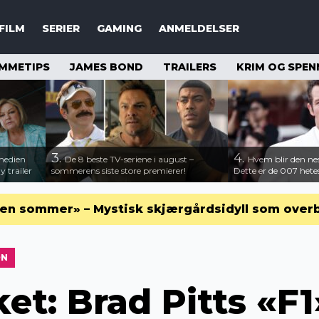
FILM
SERIER
GAMING
ANMELDELSER
MMETIPS
JAMES BOND
TRAILERS
KRIM OG SPEN
3.
4.
medien
De 8 beste TV-seriene i august –
Hvem blir den n
 trailer
sommerens siste store premierer!
Dette er de 007 hete
en sommer» – Mystisk skjærgårdsidyll som over
ON
et: Brad Pitts «F