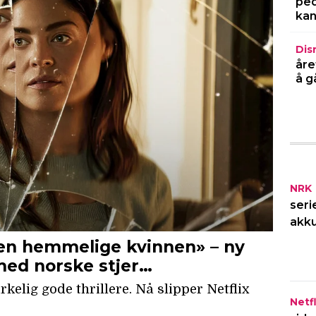
ped
kan
Dis
åre
å g
NRK
seri
akku
Netfl