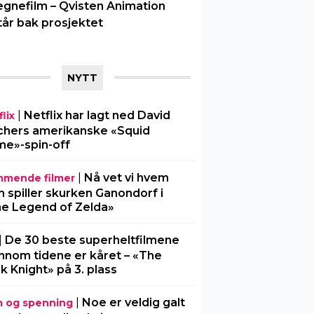
egnefilm – Qvisten Animation
tår bak prosjektet
NYTT
|
Netflix har lagt ned David
lix
chers amerikanske «Squid
e»-spin-off
|
Nå vet vi hvem
mende filmer
 spiller skurken Ganondorf i
e Legend of Zelda»
|
De 30 beste superheltfilmene
nnom tidene er kåret – «The
k Knight» på 3. plass
|
Noe er veldig galt
m og spenning