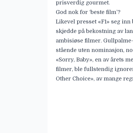
prisverdig gourmet.
God nok for ‘beste film’?
Likevel presset «F1» seg inn
skjedde på bekostning av lan
ambisiøse filmer. Gullpalme-
stående uten nominasjon, no
«Sorry, Baby», en av årets m
filmer, ble fullstendig igno
Other Choice
», av mange reg
Så hvorfor «F1»?
Svaret ser ut til å ligge i Ak
i klassisk forstand: en stor m
minimalt med CGI og en hist
om «Rocky» og «Ford v Ferra