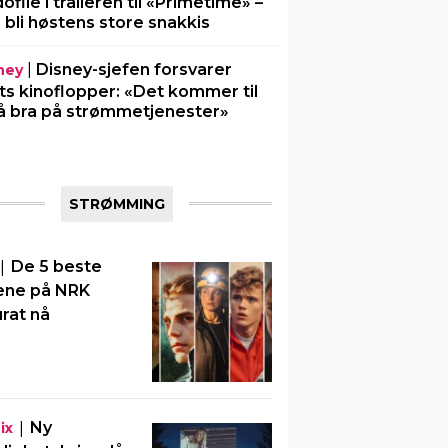
ofile i traileren til «Primetime» –
 bli høstens store snakkis
|
Disney-sjefen forsvarer
ney
ts kinoflopper: «Det kommer til
å bra på strømmetjenester»
STRØMMING
|
De 5 beste
ene på NRK
rat nå
|
Ny
ix