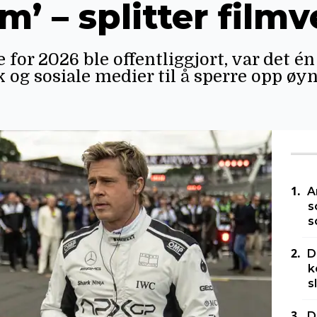
ilm’ – splitter fil
or 2026 ble offentliggjort, var det én 
k og sosiale medier til å sperre opp øyn
A
s
s
D
k
s
D