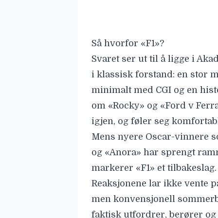
igjen, og føler seg komforta
Mens nyere Oscar-vinnere s
og «Anora» har sprengt ramm
markerer «F1» et tilbakeslag.
Reaksjonene lar ikke vente p
men konvensjonell sommerbl
faktisk utfordrer, berører og
Én ting er i hvert fall sikke
debatt som handler om mer 
egentlig belønner i 2026. Kval
Les også:
Stellan Skarsgår
gang, og det er utmattend
Les også:
Oscar 2026: «Aff
priser, samt én til «Den st