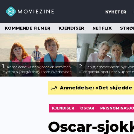
NYHETER
KOMMENDE FILMER
KJENDISER
NETFLIX
STRØ
1.
2.
Anmeldelse: «Det skjedde en sommer» –
Den stjernespekkede nye ko
Mystisk skjærgårdsidyll som overbeviser
«Pensjonskuppet» har sluppet ny
Anmeldelse: «Det skjedde 
KJENDISER
OSCAR
PRISNOMINASJ
Oscar-sjokk