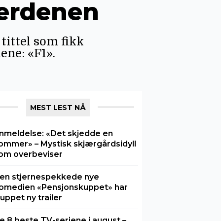
mverdenen
tittel som fikk
ene: «F1».
MEST LEST NÅ
nmeldelse: «Det skjedde en
ommer» – Mystisk skjærgårdsidyll
om overbeviser
en stjernespekkede nye
omedien «Pensjonskuppet» har
luppet ny trailer
e 8 beste TV-seriene i august –