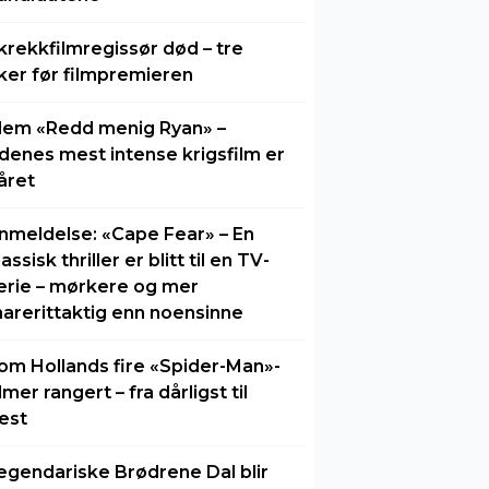
krekkfilmregissør død – tre
ker før filmpremieren
lem «Redd menig Ryan» –
idenes mest intense krigsfilm er
året
nmeldelse: «Cape Fear» – En
lassisk thriller er blitt til en TV-
erie – mørkere og mer
arerittaktig enn noensinne
om Hollands fire «Spider-Man»-
ilmer rangert – fra dårligst til
est
egendariske Brødrene Dal blir