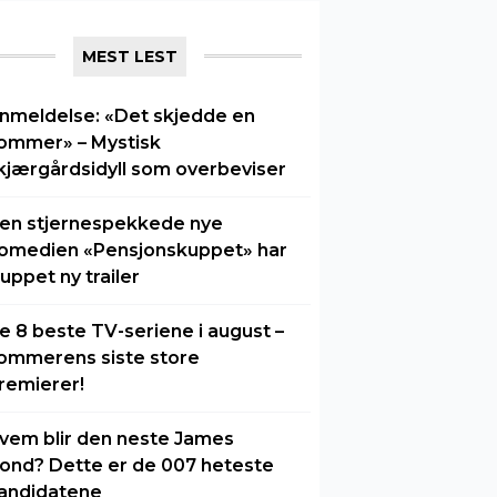
MEST LEST
nmeldelse: «Det skjedde en
ommer» – Mystisk
kjærgårdsidyll som overbeviser
en stjernespekkede nye
omedien «Pensjonskuppet» har
luppet ny trailer
e 8 beste TV-seriene i august –
ommerens siste store
remierer!
vem blir den neste James
ond? Dette er de 007 heteste
andidatene