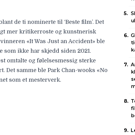
S
u
 blant de
ti nominerte til ‘Beste film’
. Det
gt mer kritikerroste og kunstnerisk
G
vinneren «It Was Just an Accident» ble
t
k
e som ikke har skjedd siden 2021.
est omtalte og følelsesmessig sterke
A
rert. Det samme ble Park Chan-wooks «
No
k
s
net som et mesterverk.
m
ademiets smak. «F1» er en «ordentlig film»
T
f
annlig filmstjerne, ekte kjøretøy,
b
orie om å bevise seg selv. Den minner
ri». Filmer Oscar-velgerne kjenner
L