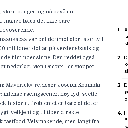
rt, store penger, og nå også en
For mange føles det ikke bare
provoserende.
A
s
mssuksess var det derimot aldri stor tvil
s
00 millioner dollar på verdensbasis og
nde film noensinne. Den reddet også
D
k
engt nederlag. Men Oscar? Der stopper
s
un: Maverick»-regissør
Joseph Kosinski,
D
s
: intense racingscener, høy lyd, svette
p
-historie. Problemet er bare at det er
gt, velkjent og til tider direkte
H
B
isk fastfood. Velsmakende, men langt fra
k