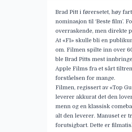
Brad Pitt i førersetet, høy fa
nominasjon til ‘Beste film’. 
overraskende, men direkte 
At «F1» skulle bli en publiku
om. Filmen spilte inn over 6
ble
Brad Pitts
mest innbringe
Apple Films fra et sårt tiltr
forståelsen for mange.
Filmen, regissert av «Top G
leverer akkurat det den lover
menn og en klassisk comeback
alt den leverer. Manuset er try
forutsigbart. Dette er filmat