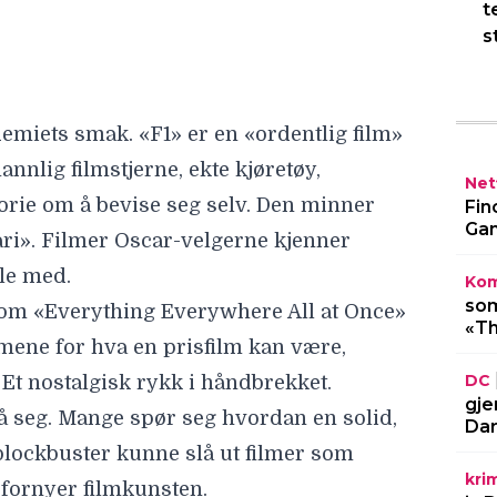
ble med.
t
s
om «Everything Everywhere All at Once»
ene for hva en prisfilm kan være,
 Et nostalgisk rykk i håndbrekket.
å seg. Mange spør seg hvordan en solid,
Netf
ockbuster kunne slå ut filmer som
Fin
 fornyer filmkunsten.
Gam
rt: «F1»s Oscar-nominasjon har tent en
Kom
enn én film. Den handler om hva Oscar
som
«Th
itet, eller trygg gjenkjennelse.
d til MovieZine: «Oscar-kampanjen er i
DC
e.»
gje
Dar
eksjonsverdi» nominert til hele 9
ygge stesøsteren»!
kri