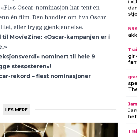
i «
car-rekord – flest nominasjoner
dan
stj
NR
akk
LES MERE
Trai
gir
fan
gra
spe
The
Jam
Jam
het
Trai