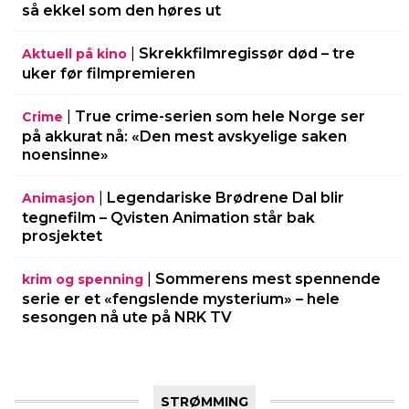
så ekkel som den høres ut
|
Skrekkfilmregissør død – tre
Aktuell på kino
uker før filmpremieren
|
True crime-serien som hele Norge ser
Crime
på akkurat nå: «Den mest avskyelige saken
noensinne»
|
Legendariske Brødrene Dal blir
Animasjon
tegnefilm – Qvisten Animation står bak
prosjektet
|
Sommerens mest spennende
krim og spenning
serie er et «fengslende mysterium» – hele
sesongen nå ute på NRK TV
STRØMMING