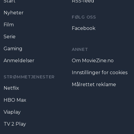
Start
RSS-feed
Nyheter
FØLG OSS
Film
Facebook
Serie
Gaming
ANNET
Anmeldelser
Om MovieZine.no
Innstillinger for cookies
STRØMMETJENESTER
Målrettet reklame
Netflix
HBO Max
Viaplay
TV 2 Play