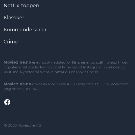
Netflix-toppen
Klassiker
Kommende serier
Crime
Moviezine.no
er et norsk nettsted for film, serier og spill. I tillegg til det
populære nettstedet kan du også finne oss på Instagram, Facebook og
Youtube. Nyheter på svenska hittar du på
Moviezine.se
.
Moviezine.no
drives av MovieZine AB, Olofsgatan 18, 111 36 Stockholm
(org.nr 559200-1142).
Facebook
© 2025 Moviezine AB