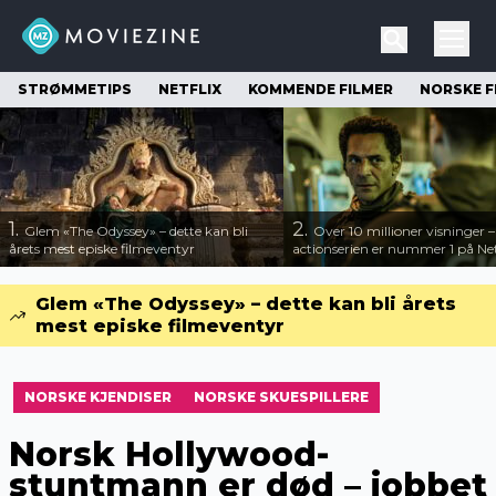
STRØMMETIPS
NETFLIX
KOMMENDE FILMER
NORSKE F
1.
2.
Glem «The Odyssey» – dette kan bli
Over 10 millioner visninger 
årets mest episke filmeventyr
actionserien er nummer 1 på Net
Glem «The Odyssey» – dette kan bli årets
mest episke filmeventyr
NORSKE KJENDISER
NORSKE SKUESPILLERE
Norsk Hollywood-
stuntmann er død – jobbet