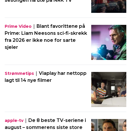
sesongen nå ute på NRK TV
|
Blant favorittene på
Prime Video
Prime: Liam Neesons sci-fi-skrekk
fra 2026 er ikke noe for sarte
sjeler
|
Viaplay har nettopp
Strømmetips
lagt til 14 nye filmer
|
De 8 beste TV-seriene i
apple-tv
august – sommerens siste store