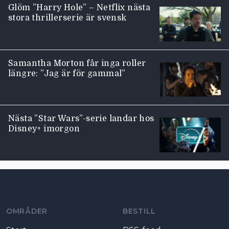
Glöm ”Harry Hole” – Netflix nästa
stora thrillerserie är svensk
Samantha Morton får inga roller
längre: ”Jag är för gammal”
Nästa ”Star Wars”-serie landar hos
Disney+ imorgon
Moviezine footer navigation
OMRÅDER
BESTILL