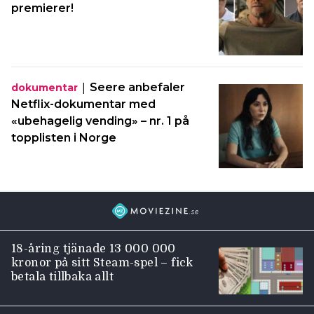
premierer!
|
Seere anbefaler
dokumentar
Netflix-dokumentar med
«ubehagelig vending» – nr. 1 på
topplisten i Norge
18-åring tjänade 13 000 000
kronor på sitt Steam-spel – fick
betala tillbaka allt