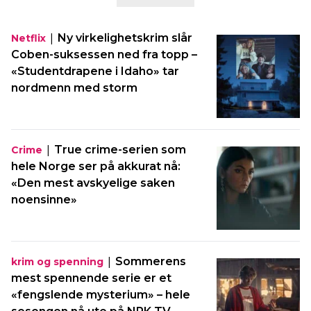
|
Ny virkelighetskrim slår
Netflix
Coben-suksessen ned fra topp –
«Studentdrapene i Idaho» tar
nordmenn med storm
|
True crime-serien som
Crime
hele Norge ser på akkurat nå:
«Den mest avskyelige saken
noensinne»
|
Sommerens
krim og spenning
mest spennende serie er et
«fengslende mysterium» – hele