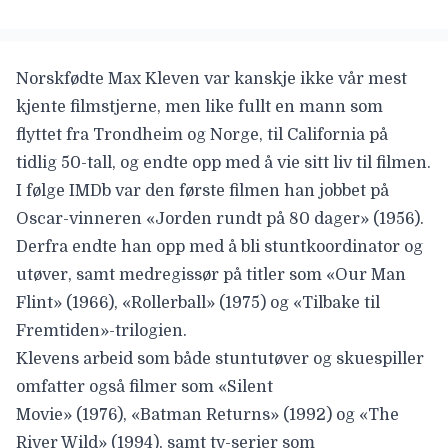
Norskfødte
Max Kleven
var kanskje ikke vår mest
kjente filmstjerne, men like fullt en mann som
flyttet fra Trondheim og Norge, til California på
tidlig 50-tall, og endte opp med å vie sitt liv til filmen.
I følge IMDb var den første filmen han jobbet på
Oscar-vinneren «
Jorden rundt på 80 dager
» (1956).
Derfra endte han opp med å bli stuntkoordinator og
utøver, samt medregissør på titler som «
Our Man
Flint
» (1966), «
Rollerball
» (1975) og «
Tilbake til
Fremtiden
»-trilogien.
Klevens arbeid som både stuntutøver og skuespiller
omfatter også filmer som «
Silent
Movie
» (1976), «
Batman Returns
» (1992) og «
The
River Wild
» (1994), samt tv-serier som