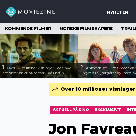
NYHETER
KOMMENDE FILMER
NORSKE FILMSKAPERE
TRAIL
1.
2.
Over 10 millioner visninger – den nye
Anmeldelse: «Det skjedde e
actionserien er nummer 1 på Netflix
– Mystisk skjærgårdsidyll som o
Over 10 millioner visninge
AKTUELL PÅ KINO
EKSKLUSIVT
INT
Jon Favrea