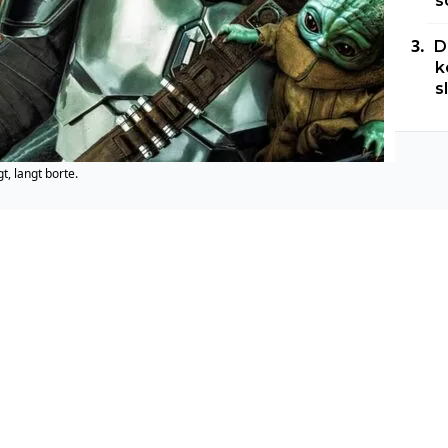
s
D
k
s
t, langt borte.