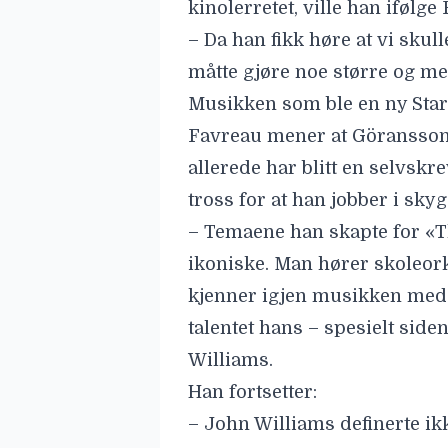
ikoniske. Man hører skoleor
kjenner igjen musikken med 
talentet hans – spesielt si
Williams.
Han fortsetter:
– John Williams definerte i
av de største filmfranchisen
helt eget tema som føles like
Lytt til Ludwig Göransson s
Mandalorian & Grogu», som 
Les også:
MovieZine møter
Grogu»: «Star Wars har all
Les også:
«The Mandalorian
svakeste Star Wars-filmen