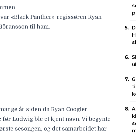
s
ammen
p
t var «Black Panther»-regissøren
Ryan
Göransson til ham.
D
H
 mange år siden da Ryan Coogler
s
 før Ludwig ble et kjent navn. Vi begynte
første sesongen, og det samarbeidet har
S
u
G
t
k
A
k
s
m