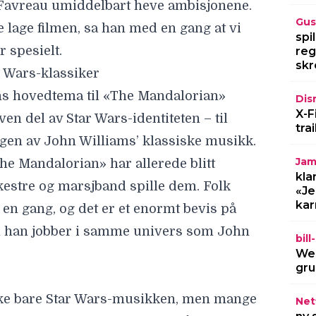
kestre og marsjband spille dem. Folk
Gus
spi
en gang, og det er et enormt bevis på
reg
den han jobber i samme univers som John
skr
Dis
X-F
tra
kke bare Star Wars-musikken, men mange
e overhodet. At Ludwig klarte å skape et
Jam
 unikt, er en enorm prestasjon.
kla
«Je
in nye Star Wars-musikk i «The
kar
har kinopremiere 20. mai.
bil
 regissøren av «The Mandalorian and
Wel
tid hørt hjemme på kino»
gru
 & Grogu» imponerer ikke: «En av de
Netf
e»