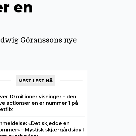
er en
udwig Göranssons nye
MEST LEST NÅ
ver 10 millioner visninger – den
ye actionserien er nummer 1 på
etflix
nmeldelse: «Det skjedde en
ommer» – Mystisk skjærgårdsidyll