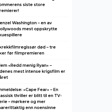
ommerens siste store
remierer!
enzel Washington – en av
ollywoods mest oppskrytte
kuespillere
krekkfilmregissør død – tre
ker før filmpremieren
lem «Redd menig Ryan» –
idenes mest intense krigsfilm er
året
nmeldelse: «Cape Fear» – En
lassisk thriller er blitt til en TV-
erie – mørkere og mer
arerittaktig enn noensinne