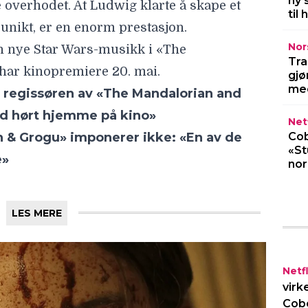
ny 
til
Nor
LES MERE
Tra
gjø
med
Netf
Cob
«St
no
Netfl
virk
Cob