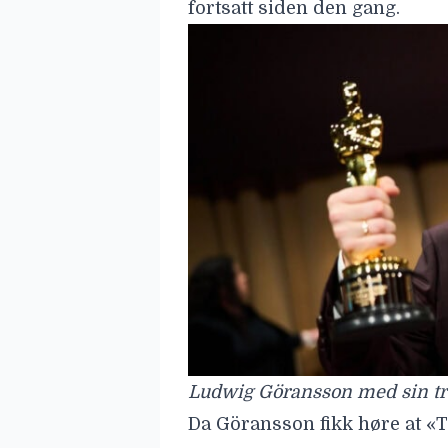
Ludwig Göransson med sin tre
Da Göransson fikk høre at «T
kinolerretet, ville han iføl
– Da han fikk høre at vi skul
måtte gjøre noe større og mer
Musikken som ble en ny Star
Favreau mener at Göransson
allerede har blitt en selvskre
tross for at han jobber i sk
– Temaene han skapte for «Th