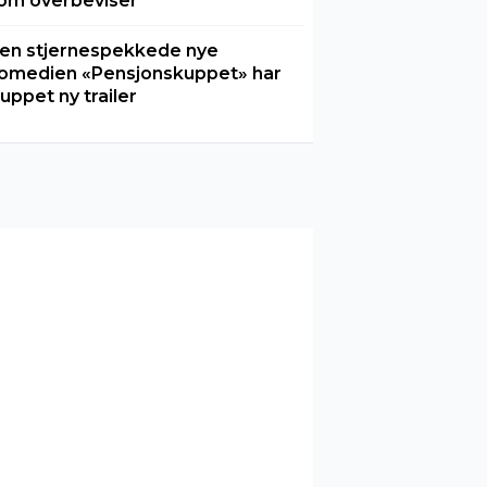
om overbeviser
en stjernespekkede nye
omedien «Pensjonskuppet» har
luppet ny trailer