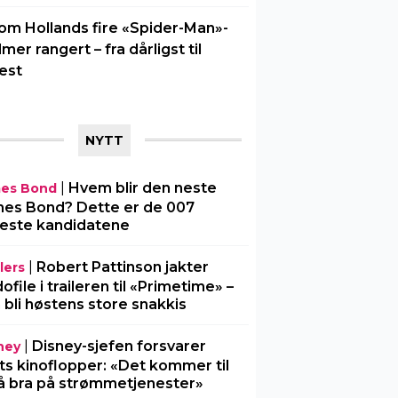
om Hollands fire «Spider-Man»-
ilmer rangert – fra dårligst til
est
NYTT
|
Hvem blir den neste
es Bond
es Bond? Dette er de 007
este kandidatene
|
Robert Pattinson jakter
lers
ofile i traileren til «Primetime» –
 bli høstens store snakkis
|
Disney-sjefen forsvarer
ney
ts kinoflopper: «Det kommer til
å bra på strømmetjenester»