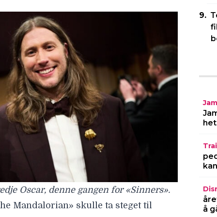
T
f
b
dje Oscar, denne gangen for «Sinners».
he Mandalorian» skulle ta steget til
Jam
ge Favreau umiddelbart heve ambisjonene.
Jam
le lage filmen, sa han med en gang at vi
het
 spesielt.
Trai
 Wars-klassiker
ped
kan
s hovedtema til «The Mandalorian»
ven del av Star Wars-identiteten – til
Dis
yggen av John Williams’ klassiske musikk.
åre
å g
e Mandalorian» har allerede blitt