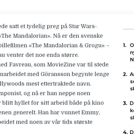
ede satt et tydelig preg på
Star Wars
-
«The Mandalorian». Nå er den svenske
illefilmen «
The Mandalorian & Grogu
» –
O
n
au
venter det noe enda større.
N
ed Favreau
, som MovieZine var til stede
 samarbeidet med Göransson begynte lenge
A
s
llywoods mest ettertraktede navn.
s
omponist, og nå er han neppe noen
litt hyllet for sitt arbeid både på kino
D
k
enen generelt. Han har vunnet Emmy,
s
idet med noen av vår tids største
D