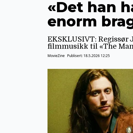
«Det han ha
enorm bra
EKSKLUSIVT: Regissør J
filmmusikk til «The Man
MovieZine
Publisert:
18.5.2026 12:25