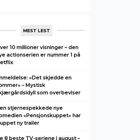
MEST LEST
ver 10 millioner visninger – den
ye actionserien er nummer 1 på
etflix
nmeldelse: «Det skjedde en
ommer» – Mystisk
kjærgårdsidyll som overbeviser
en stjernespekkede nye
omedien «Pensjonskuppet» har
luppet ny trailer
e 8 beste TV-seriene i august –