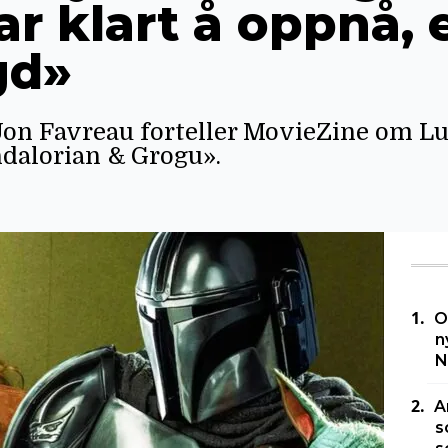
r klart å oppnå, 
gd»
on Favreau forteller MovieZine om L
dalorian & Grogu».
O
n
N
A
s