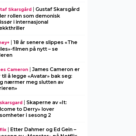
|
Gustaf Skarsgård
taf Skarsgård
ller rollen som demonisk
issør i internasjonal
ekkthriller
|
18 år senere slippes «The
ney+
iles»-filmen på nytt – se
ileren
|
James Cameron er
es Cameron
r til å legge «Avatar» bak seg:
g nærmer meg slutten av
rieren»
|
Skaperne av «It:
l-skarsgard
come to Derry» lover
somheter i sesong 2
|
Etter Dahmer og Ed Gein –
lix