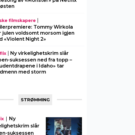
sesong av «Monster» på Netflix
 høsten
|
ske filmskapere
ilerpremiere: Tommy Wirkola
r julen voldsomt morsom igjen
 «Violent Night 2»
|
Ny virkelighetskrim slår
lix
en-suksessen ned fra topp –
udentdrapene i Idaho» tar
rdmenn med storm
STRØMMING
|
Ny
ix
elighetskrim slår
en-suksessen