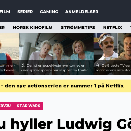
FILM
SERIER
GAMING
ANMELDELSER
ER
NORSK KINOFILM
STRØMMETIPS
NETFLIX
3.
4.
n sommer»
Den stjernespekkede nye komedien
De 8 beste TV-ser
verbeviser
«Pensjonskuppet» har sluppet ny trailer
sommerens siste stor
r – den nye actionserien er nummer 1 på Netflix
ERVJU
STAR WARS
u hyller Ludwig G