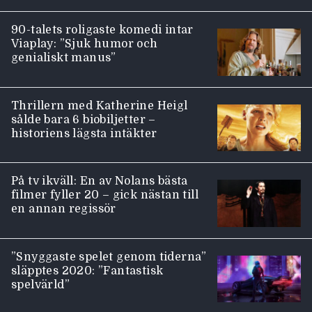
90-talets roligaste komedi intar
Viaplay: ”Sjuk humor och
genialiskt manus”
Thrillern med Katherine Heigl
sålde bara 6 biobiljetter –
historiens lägsta intäkter
På tv ikväll: En av Nolans bästa
filmer fyller 20 – gick nästan till
en annan regissör
”Snyggaste spelet genom tiderna”
släpptes 2020: ”Fantastisk
spelvärld”