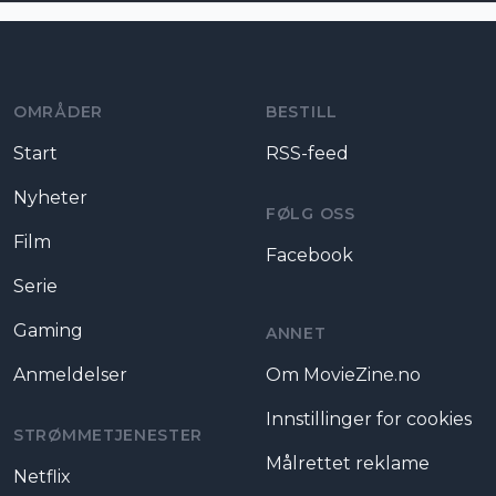
Moviezine footer navigation
OMRÅDER
BESTILL
Start
RSS-feed
Nyheter
FØLG OSS
Film
Facebook
Serie
Gaming
ANNET
Anmeldelser
Om MovieZine.no
Innstillinger for cookies
STRØMMETJENESTER
Målrettet reklame
Netflix