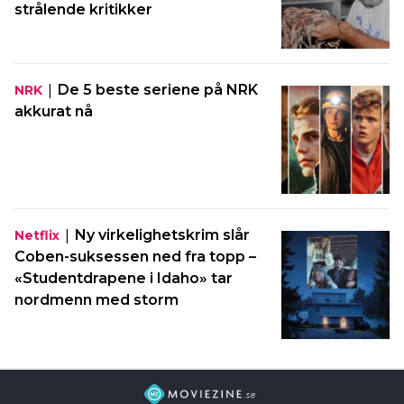
strålende kritikker
|
De 5 beste seriene på NRK
NRK
akkurat nå
|
Ny virkelighetskrim slår
Netflix
Coben-suksessen ned fra topp –
«Studentdrapene i Idaho» tar
nordmenn med storm