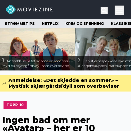
STRØMMETIPS
NETFLIX
KRIM OG SPENNING
KLASSIKE
1.
2.
Anmeldelse: «Det skjedde en sommer» –
Den stjernespekkede nye ko
Mystisk skjærgårdsidyll som overbeviser
«Pensjonskuppet» har sluppet ny
Anmeldelse: «Det skjedde en sommer» –
Mystisk skjærgårdsidyll som overbeviser
TOPP-10
Ingen bad om mer
«Avatar» – her er 10