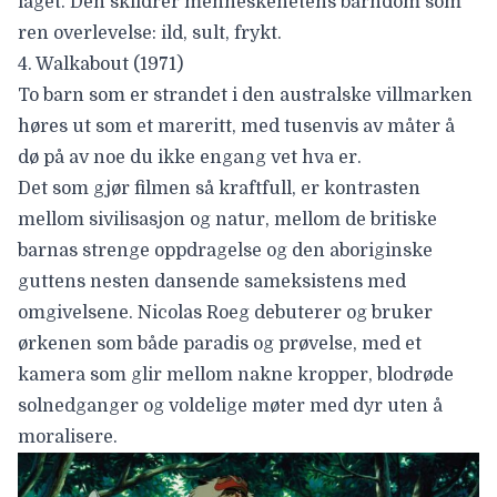
laget. Den skildrer menneskehetens barndom som
ren overlevelse: ild, sult, frykt.
4. Walkabout (1971)
To barn som er strandet i den australske villmarken
høres ut som et mareritt, med tusenvis av måter å
dø på av noe du ikke engang vet hva er.
Det som gjør filmen så kraftfull, er kontrasten
mellom sivilisasjon og natur, mellom de britiske
barnas strenge oppdragelse og den aboriginske
guttens nesten dansende sameksistens med
omgivelsene.
Nicolas Roeg
debuterer og bruker
ørkenen som både paradis og prøvelse, med et
kamera som glir mellom nakne kropper, blodrøde
solnedganger og voldelige møter med dyr uten å
moralisere.