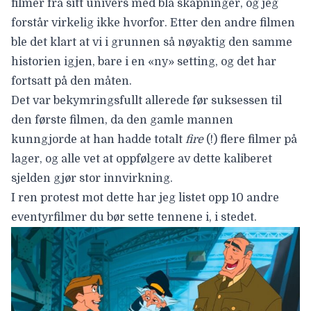
filmer fra sitt univers med blå skapninger, og jeg
forstår virkelig ikke hvorfor. Etter den andre filmen
ble det klart at vi i grunnen så nøyaktig den samme
historien igjen, bare i en «ny» setting, og det har
fortsatt på den måten.
Det var bekymringsfullt allerede før suksessen til
den første filmen, da den gamle mannen
kunngjorde at han hadde totalt
fire
(!) flere filmer på
lager, og alle vet at oppfølgere av dette kaliberet
sjelden gjør stor innvirkning.
I ren protest mot dette har jeg listet opp 10 andre
eventyrfilmer du bør sette tennene i, i stedet.