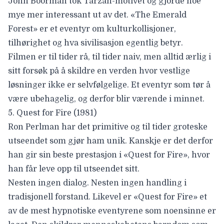
John Boorman
tok Tarzan-motivet og gjorde noe
mye mer interessant ut av det. «The Emerald
Forest» er et eventyr om kulturkollisjoner,
tilhørighet og hva sivilisasjon egentlig betyr.
Filmen er til tider rå, til tider naiv, men alltid ærlig i
sitt forsøk på å skildre en verden hvor vestlige
løsninger ikke er selvfølgelige. Et eventyr som tør å
være ubehagelig, og derfor blir værende i minnet.
5. Quest for Fire (1981)
Ron Perlman har
det primitive og til tider groteske
utseendet som gjør ham unik. Kanskje er det derfor
han gir sin beste prestasjon i «Quest for Fire», hvor
han får leve opp til utseendet sitt.
Nesten ingen dialog. Nesten ingen handling i
tradisjonell forstand. Likevel er «Quest for Fire» et
av de mest hypnotiske eventyrene som noensinne er