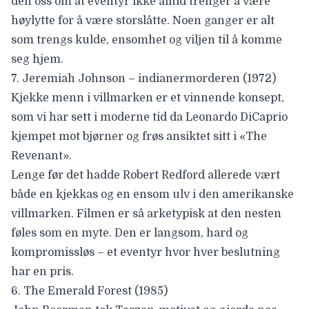
den oss om at eventyr ikke alltid trenger å være
høylytte for å være storslåtte. Noen ganger er alt
som trengs kulde, ensomhet og viljen til å komme
seg hjem.
7. Jeremiah Johnson – indianermorderen (1972)
Kjekke menn i villmarken er et vinnende konsept,
som vi har sett i moderne tid da
Leonardo DiCaprio
kjempet mot bjørner og frøs ansiktet sitt i «The
Revenant».
Lenge før det hadde
Robert Redford
allerede vært
både en kjekkas og en ensom ulv i den amerikanske
villmarken. Filmen er så arketypisk at den nesten
føles som en myte. Den er langsom, hard og
kompromissløs – et eventyr hvor hver beslutning
har en pris.
6. The Emerald Forest (1985)