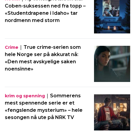
Coben-suksessen ned fra topp –
«Studentdrapene i Idaho» tar
nordmenn med storm
|
True crime-serien som
Crime
hele Norge ser på akkurat nå:
«Den mest avskyelige saken
noensinne»
|
Sommerens
krim og spenning
mest spennende serie er et
«fengslende mysterium» – hele
sesongen nå ute på NRK TV