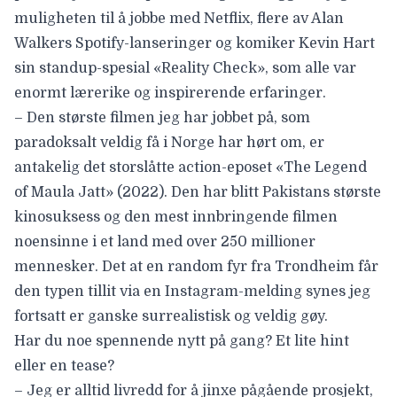
muligheten til å jobbe med Netflix, flere av Alan
Walkers Spotify-lanseringer og komiker Kevin Hart
sin standup-spesial «Reality Check», som alle var
enormt lærerike og inspirerende erfaringer.
– Den største filmen jeg har jobbet på, som
paradoksalt veldig få i Norge har hørt om, er
antakelig det storslåtte action-eposet «
The Legend
of Maula Jatt
» (2022). Den har blitt Pakistans største
kinosuksess og den mest innbringende filmen
noensinne i et land med over 250 millioner
mennesker. Det at en random fyr fra Trondheim får
den typen tillit via en Instagram-melding synes jeg
fortsatt er ganske surrealistisk og veldig gøy.
Har du noe spennende nytt på gang? Et lite hint
eller en tease?
– Jeg er alltid livredd for å jinxe pågående prosjekt,