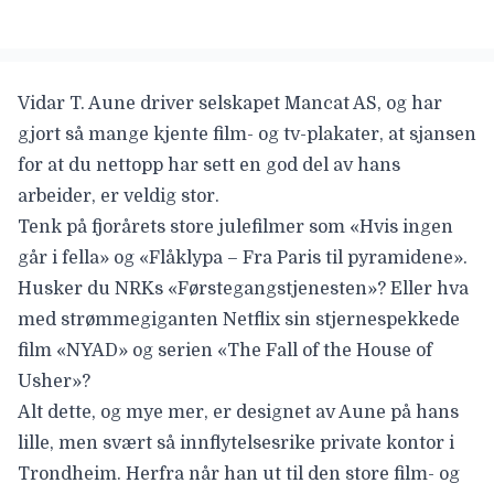
Vidar T. Aune
driver selskapet
Mancat AS
, og har
gjort så mange kjente film- og tv-plakater, at sjansen
for at du nettopp har sett en god del av hans
arbeider, er veldig stor.
Tenk på fjorårets store julefilmer som «
Hvis ingen
går i fella
» og «
Flåklypa – Fra Paris til pyramidene
».
Husker du NRKs
«Førstegangstjenesten»
? Eller hva
med strømmegiganten Netflix sin stjernespekkede
film
«NYAD»
og serien «
The Fall of the House of
Usher
»?
Alt dette, og mye mer, er designet av Aune på hans
lille, men svært så innflytelsesrike private kontor i
Trondheim. Herfra når han ut til den store film- og