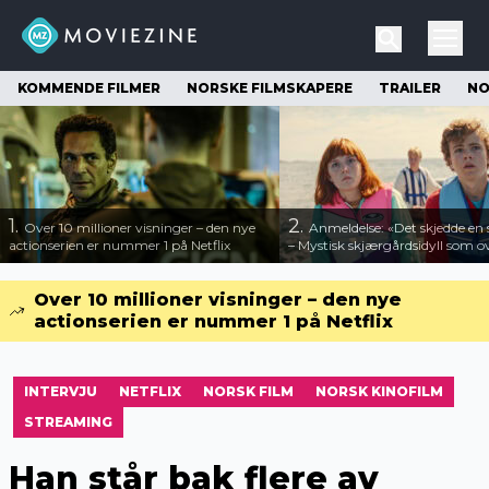
KOMMENDE FILMER
NORSKE FILMSKAPERE
TRAILER
NO
1.
2.
Over 10 millioner visninger – den nye
Anmeldelse: «Det skjedde e
actionserien er nummer 1 på Netflix
– Mystisk skjærgårdsidyll som o
Over 10 millioner visninger – den nye
actionserien er nummer 1 på Netflix
INTERVJU
NETFLIX
NORSK FILM
NORSK KINOFILM
STREAMING
Han står bak flere av