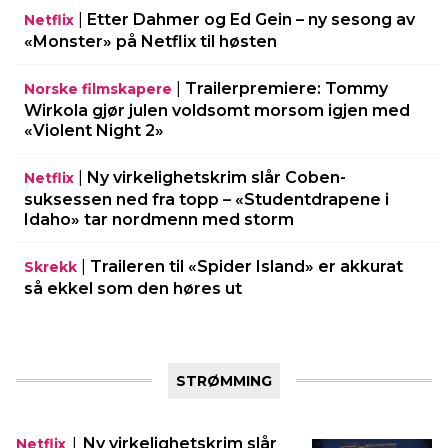
|
Etter Dahmer og Ed Gein – ny sesong av
Netflix
«Monster» på Netflix til høsten
|
Trailerpremiere: Tommy
Norske filmskapere
Wirkola gjør julen voldsomt morsom igjen med
«Violent Night 2»
|
Ny virkelighetskrim slår Coben-
Netflix
suksessen ned fra topp – «Studentdrapene i
Idaho» tar nordmenn med storm
|
Traileren til «Spider Island» er akkurat
Skrekk
så ekkel som den høres ut
STRØMMING
|
Ny virkelighetskrim slår
Netflix