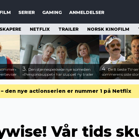
FILM
SERIER
GAMING
ANMELDELSER
SKAPERE
NETFLIX
TRAILER
NORSK KINOFILM
3.
4.
n sommer»
Den stjernespekkede nye komedien
De 8 beste TV-ser
verbeviser
«Pensjonskuppet» har sluppet ny trailer
sommerens siste stor
r – den nye actionserien er nummer 1 på Netflix
wise! Vår tids sk