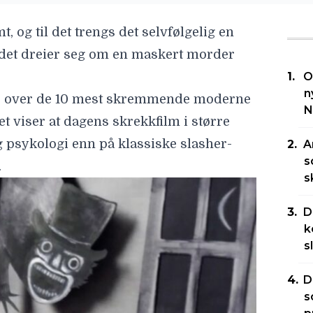
, og til det trengs det selvfølgelig en
det dreier seg om en maskert morder
O
n
ste over de 10 mest skremmende moderne
N
t viser at dagens skrekkfilm i større
 psykologi enn på klassiske slasher-
A
s
.
s
D
k
s
D
s