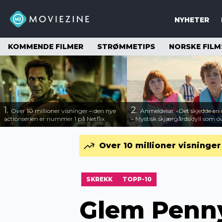
NYHETER
KOMMENDE FILMER
STRØMMETIPS
NORSKE FILM
1.
2.
Over 10 millioner visninger – den nye
Anmeldelse: «Det skjedde e
actionserien er nummer 1 på Netflix
– Mystisk skjærgårdsidyll som o
Over 10 millioner visninge
SKREKK
TOPP-10
Glem Penny