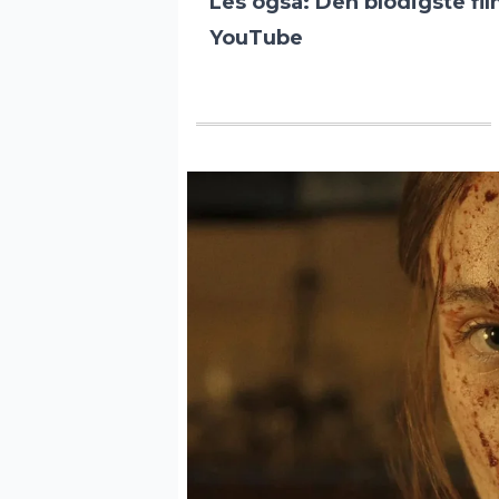
Les også:
Den blodigste fi
YouTube