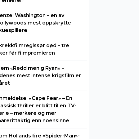
remierer!
enzel Washington – en av
ollywoods mest oppskrytte
kuespillere
krekkfilmregissør død – tre
ker før filmpremieren
lem «Redd menig Ryan» –
idenes mest intense krigsfilm er
året
nmeldelse: «Cape Fear» – En
lassisk thriller er blitt til en TV-
erie – mørkere og mer
arerittaktig enn noensinne
om Hollands fire «Spider-Man»-