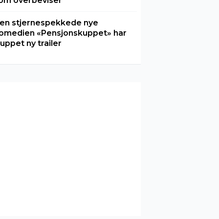
om overbeviser
en stjernespekkede nye
omedien «Pensjonskuppet» har
luppet ny trailer