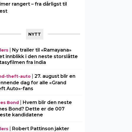
ilmer rangert – fra dårligst til
est
NYTT
|
Ny trailer til «Ramayana»
lers
 et innblikk i den neste storslåtte
tasyfilmen fra India
|
27. august blir en
nd-theft-auto
nnende dag for alle «Grand
ft Auto»-fans
|
Hvem blir den neste
es Bond
es Bond? Dette er de 007
este kandidatene
|
Robert Pattinson jakter
lers