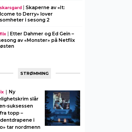
|
Skaperne av «It:
l-skarsgard
come to Derry» lover
somheter i sesong 2
|
Etter Dahmer og Ed Gein –
lix
sesong av «Monster» på Netflix
 høsten
STRØMMING
|
Ny
ix
elighetskrim slår
en-suksessen
fra topp –
dentdrapene i
o» tar nordmenn