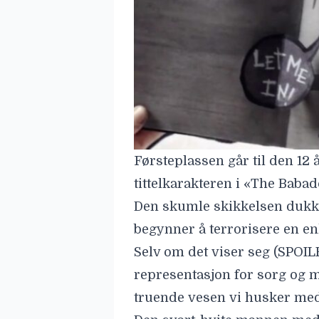
Førsteplassen går til den 12 
tittelkarakteren i
«The Babad
Den skumle skikkelsen dukke
begynner å terrorisere en e
Selv om det viser seg (SPOIL
representasjon for sorg og men
truende vesen vi husker med