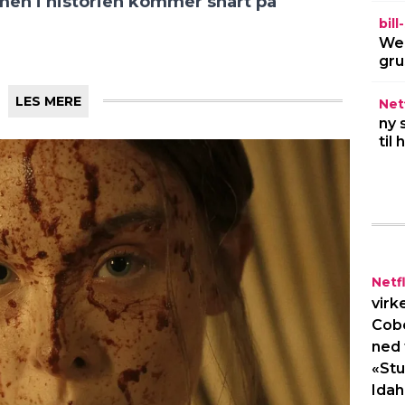
lmen i historien kommer snart på
bil
Wel
gru
LES MERE
Netf
ny 
til
Netfl
virk
Cob
ned 
«Stu
Idah