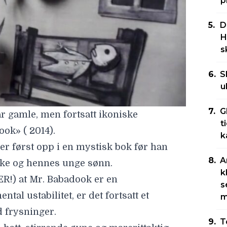
p
D
H
s
S
u
G
år gamle, men fortsatt ikoniske
t
ook» (
2014).
k
r først opp i en mystisk bok før han
A
nke og hennes unge sønn.
k
ER!) at Mr. Babadook er en
s
tal ustabilitet, er det fortsatt et
m
 frysninger.
T