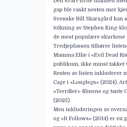
Den svart-hvite mannen med h
gap ble raskt nesten mer kjen
Svenske
Bill Skarsgård
kan s
tolkning av Stephen King-k
de mest populære skurkene 
Tredjeplassen tilhører listen
Mamma Ellie i «
Evil Dead Ri
publikum, ikke minst takket 
Resten av listen inkludere
Cage
i «Longlegs» (2024), Ar
«
Terrifier
»-filmene og tante
(2025).
Men inkluderingen av overna
og «It Follows» (2014) er e