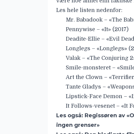
være noe annet enn faktiske
Les hele listen nedenfor:
Mr. Babadook – «The Bab
Pennywise – «It» (2017)
Deadite-Ellie – «Evil Dea
Longlegs – «Longlegs» (
Valak – «The Conjuring 2
Smile-monsteret – «Smil
Art the Clown – «Terrifier
Tante Gladys – «Weapons
Lipstick-Face Demon – «I
It Follows-vesenet – «It 
Les også:
Regissøren av «O
ingen grenser»