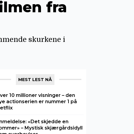
ilmen fra
emmende skurkene i
MEST LEST NÅ
ver 10 millioner visninger – den
ye actionserien er nummer 1 på
etflix
nmeldelse: «Det skjedde en
ommer» – Mystisk skjærgårdsidyll