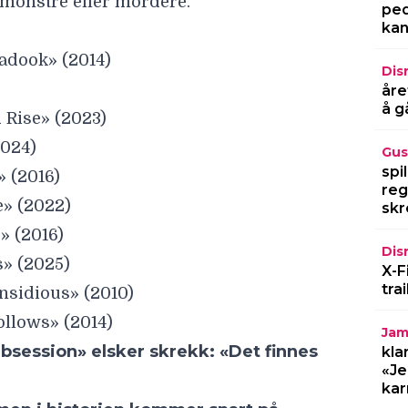
 monstre eller mordere.
ped
kan
adook» (2014)
Dis
åre
å g
d Rise» (2023)
2024)
Gus
spi
» (2016)
reg
e» (2022)
skr
» (2016)
Dis
» (2025)
X-F
tra
nsidious» (2010)
Follows» (2014)
Jam
bsession» elsker skrekk: «Det finnes
kla
«Je
kar