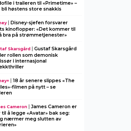
ofile i traileren til «Primetime» –
 bli høstens store snakkis
|
Disney-sjefen forsvarer
ney
ts kinoflopper: «Det kommer til
å bra på strømmetjenester»
|
Gustaf Skarsgård
taf Skarsgård
ller rollen som demonisk
issør i internasjonal
ekkthriller
|
18 år senere slippes «The
ney+
iles»-filmen på nytt – se
ileren
|
James Cameron er
es Cameron
r til å legge «Avatar» bak seg:
g nærmer meg slutten av
rieren»