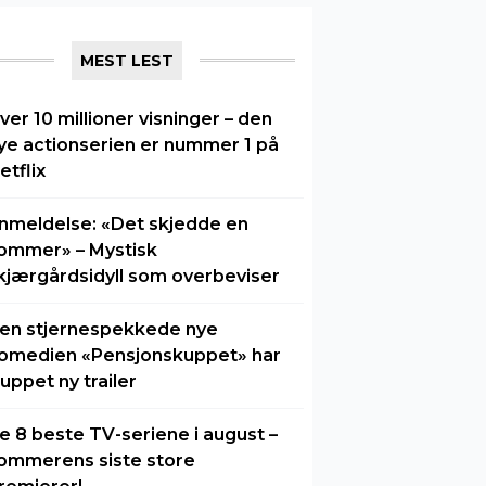
MEST LEST
ver 10 millioner visninger – den
ye actionserien er nummer 1 på
etflix
nmeldelse: «Det skjedde en
ommer» – Mystisk
kjærgårdsidyll som overbeviser
en stjernespekkede nye
omedien «Pensjonskuppet» har
luppet ny trailer
e 8 beste TV-seriene i august –
ommerens siste store