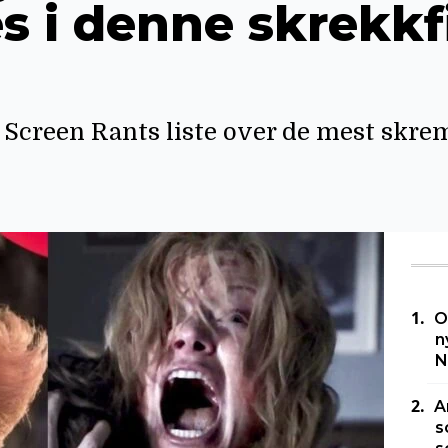
s i denne skrekkf
å Screen Rants liste over de mest skr
O
n
N
A
s