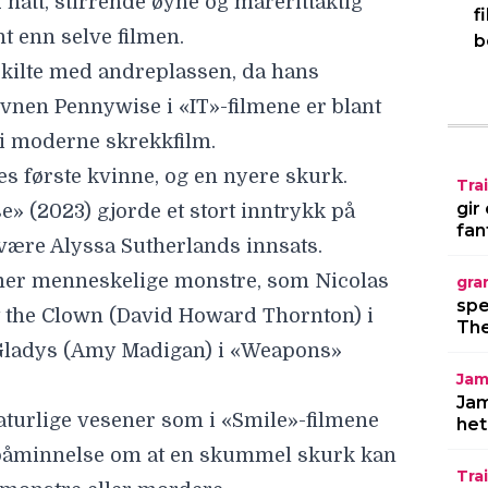
att, stirrende øyne og marerittaktig
f
t enn selve filmen.
b
kilte med andreplassen, da hans
lovnen
Pennywise
i
«IT»-filmene
er blant
i moderne skrekkfilm.
es første kvinne, og en nyere skurk.
Trai
gir
se
» (2023) gjorde et stort inntrykk på
fan
være Alyssa Sutherlands innsats.
r mer menneskelige monstre, som
Nicolas
gra
spe
t the Clown (David Howard Thornton) i
The
Gladys
(Amy Madigan) i «
Weapons
»
Jam
Jam
turlige vesener som i «Smile»-filmene
het
n påminnelse om at en skummel skurk kan
Trai