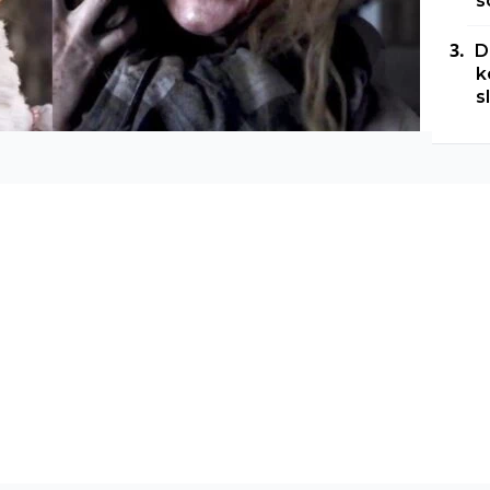
s
D
k
s