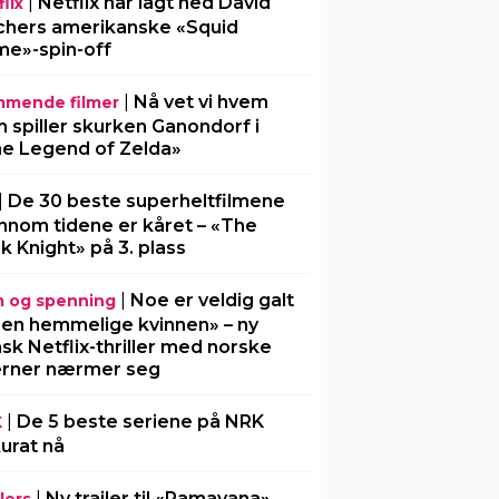
|
Netflix har lagt ned David
lix
chers amerikanske «Squid
e»-spin-off
|
Nå vet vi hvem
mende filmer
 spiller skurken Ganondorf i
e Legend of Zelda»
|
De 30 beste superheltfilmene
nnom tidene er kåret – «The
k Knight» på 3. plass
|
Noe er veldig galt
m og spenning
Den hemmelige kvinnen» – ny
sk Netflix-thriller med norske
erner nærmer seg
|
De 5 beste seriene på NRK
K
urat nå
|
Ny trailer til «Ramayana»