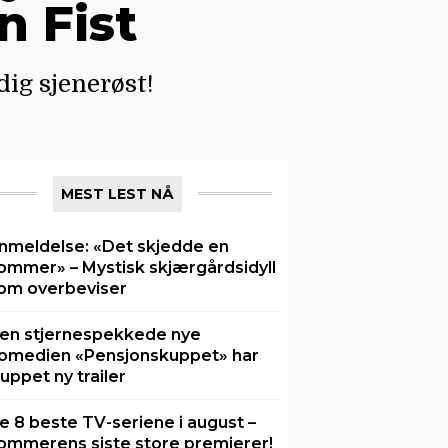
n Fist
ldig sjenerøst!
MEST LEST NÅ
nmeldelse: «Det skjedde en
ommer» – Mystisk skjærgårdsidyll
om overbeviser
en stjernespekkede nye
omedien «Pensjonskuppet» har
luppet ny trailer
e 8 beste TV-seriene i august –
ommerens siste store premierer!