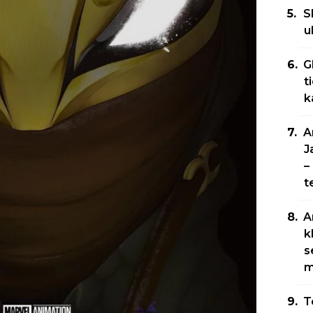
S
u
G
t
k
A
J
–
t
A
k
s
m
T