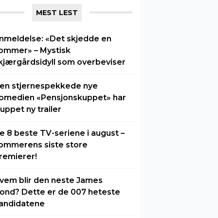
MEST LEST
nmeldelse: «Det skjedde en
ommer» – Mystisk
kjærgårdsidyll som overbeviser
en stjernespekkede nye
omedien «Pensjonskuppet» har
luppet ny trailer
e 8 beste TV-seriene i august –
ommerens siste store
remierer!
vem blir den neste James
ond? Dette er de 007 heteste
andidatene