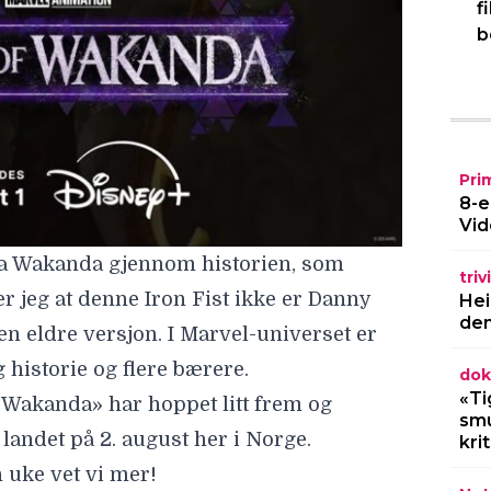
f
b
Pri
8-e
Vid
fra Wakanda gjennom historien, som
triv
er jeg at denne Iron Fist ikke er Danny
Hei
den
en eldre versjon. I Marvel-universet er
g historie og flere bærere.
dok
«Ti
 Wakanda» har hoppet litt frem og
smu
a landet på 2. august her i Norge.
kri
uke vet vi mer!