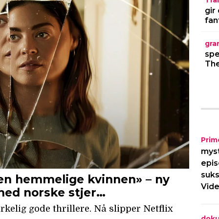
Trai
gir
fan
gra
spe
The
Prim
myst
epis
suks
Vide
dok