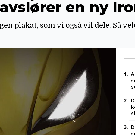
vslører en ny Iro
egen plakat, som vi også vil dele. Så ve
A
s
s
D
k
s
D
s