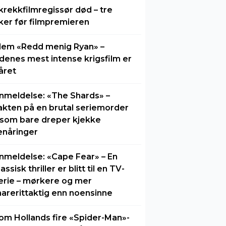
krekkfilmregissør død – tre
ker før filmpremieren
lem «Redd menig Ryan» –
idenes mest intense krigsfilm er
året
nmeldelse: «The Shards» –
akten på en brutal seriemorder
 som bare dreper kjekke
enåringer
nmeldelse: «Cape Fear» – En
lassisk thriller er blitt til en TV-
erie – mørkere og mer
arerittaktig enn noensinne
om Hollands fire «Spider-Man»-