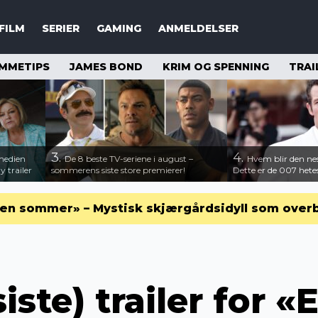
FILM
SERIER
GAMING
ANMELDELSER
MMETIPS
JAMES BOND
KRIM OG SPENNING
TRAI
3.
4.
medien
De 8 beste TV-seriene i august –
Hvem blir den n
 trailer
sommerens siste store premierer!
Dette er de 007 hete
en sommer» – Mystisk skjærgårdsidyll som over
iste) trailer for «