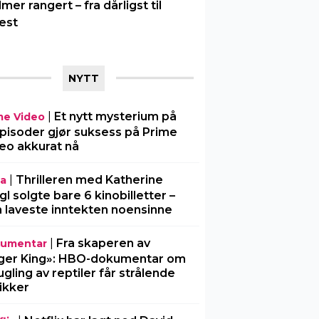
ilmer rangert – fra dårligst til
est
NYTT
|
Et nytt mysterium på
me Video
pisoder gjør suksess på Prime
eo akkurat nå
|
Thrilleren med Katherine
ia
gl solgte bare 6 kinobilletter –
 laveste inntekten noensinne
|
Fra skaperen av
umentar
ger King»: HBO-dokumentar om
gling av reptiler får strålende
tikker