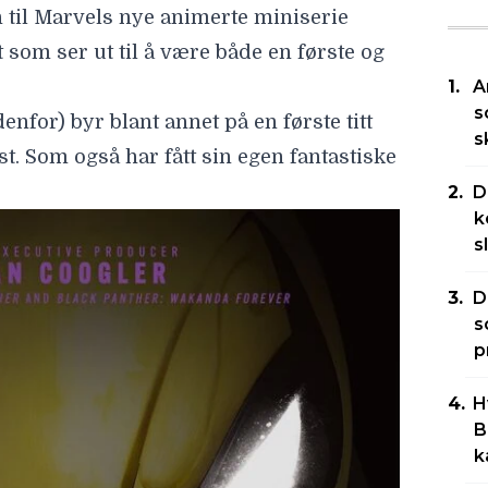
 til Marvels nye animerte miniserie
 som ser ut til å være både en første og
A
s
nfor) byr blant annet på en første titt
s
st. Som også har fått sin egen fantastiske
D
k
s
D
s
p
H
B
k