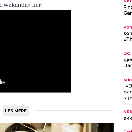
Netf
 of Wakanda» her:
Fin
Gam
Kom
som
«Th
DC
gje
Dar
kri
i «
dan
stj
LES MERE
NR
akk