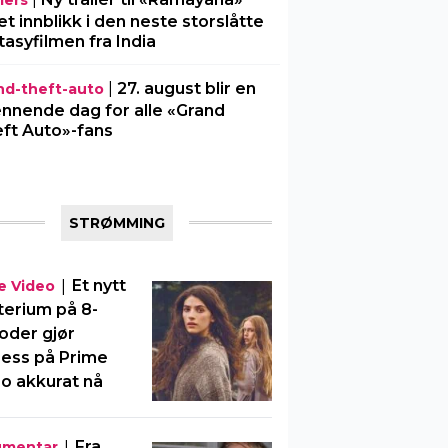
lers
 et innblikk i den neste storslåtte
tasyfilmen fra India
|
27. august blir en
nd-theft-auto
nnende dag for alle «Grand
ft Auto»-fans
STRØMMING
|
Et nytt
e Video
erium på 8-
oder gjør
ess på Prime
o akkurat nå
|
Fra
umentar