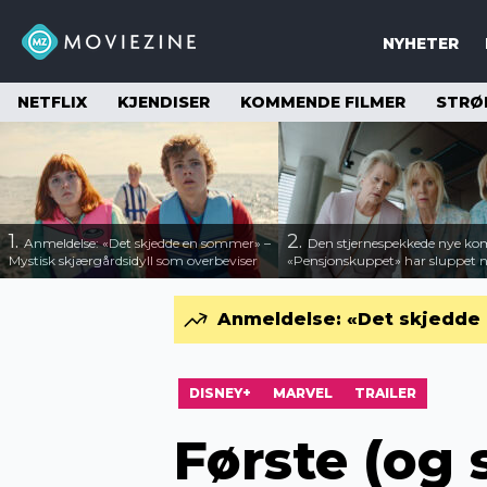
NYHETER
NETFLIX
KJENDISER
KOMMENDE FILMER
STRØ
1.
2.
Anmeldelse: «Det skjedde en sommer» –
Den stjernespekkede nye ko
Mystisk skjærgårdsidyll som overbeviser
«Pensjonskuppet» har sluppet ny
Anmeldelse: «Det skjedde 
DISNEY+
MARVEL
TRAILER
Første (og s