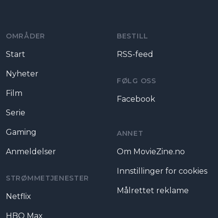
Moviezine footer navigation
OMRÅDER
BESTILL
Start
RSS-feed
Nyheter
FØLG OSS
Film
Facebook
Serie
Gaming
ANNET
Anmeldelser
Om MovieZine.no
Innstillinger for cookies
STRØMMETJENESTER
Målrettet reklame
Netflix
HBO Max