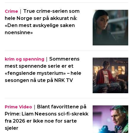
|
True crime-serien som
Crime
hele Norge ser på akkurat nå:
«Den mest avskyelige saken
noensinne»
|
Sommerens
krim og spenning
mest spennende serie er et
«fengslende mysterium» – hele
sesongen nå ute på NRK TV
|
Blant favorittene på
Prime Video
Prime: Liam Neesons sci-fi-skrekk
fra 2026 er ikke noe for sarte
sjeler