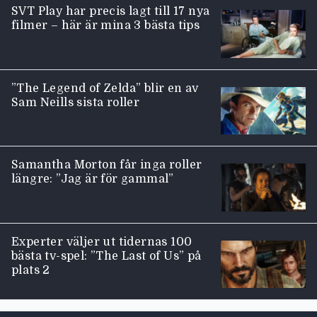
SVT Play har precis lagt till 17 nya
filmer – här är mina 3 bästa tips
”The Legend of Zelda” blir en av
Sam Neills sista roller
Samantha Morton får inga roller
längre: ”Jag är för gammal”
Experter väljer ut tidernas 100
bästa tv-spel: ”The Last of Us” på
plats 2