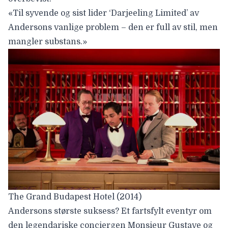
«Til syvende og sist lider ‘Darjeeling Limited’ av
Andersons vanlige problem – den er full av stil, men
mangler substans.»
The Grand Budapest Hotel (2014)
Andersons største suksess? Et fartsfylt eventyr om
den legendariske conciergen Monsieur Gustave og