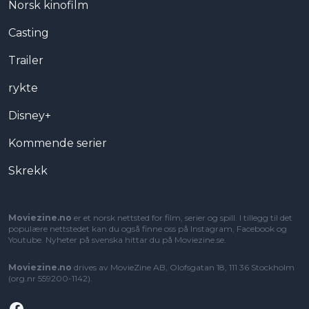
Norsk kinofilm
Casting
Trailer
rykte
Disney+
Kommende serier
Skrekk
Moviezine.no
er et norsk nettsted for film, serier og spill. I tillegg til det
populære nettstedet kan du også finne oss på Instagram, Facebook og
Youtube. Nyheter på svenska hittar du på
Moviezine.se
.
Moviezine.no
drives av MovieZine AB, Olofsgatan 18, 111 36 Stockholm
(org.nr 559200-1142).
Facebook