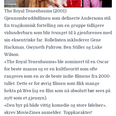
The Royal Tenenbaums (2001)
Gjennombruddsfilmen som definerte Andersons stil.
En tragikomisk fortelling om en gruppe tidligere
vidunderbarn som blir tvunget til å gjenforenes med
sin eksentriske far. Rollelisten inkluderer Gene
Hackman, Gwyneth Paltrow, Ben Stiller og Luke
Wilson.
«The Royal Tenenbaums» ble nominert til en Oscar
for beste manus og er en kultfavoritt som ofte
rangeres som en av de beste indie-filmene fra 2000-
tallet. Dette er for øvrig filmen som fikk mange
hekta på Wes (og en film som nå absolutt bør sees på
nytt som et gjensyn).
«Den byr på både vittig komedie og store følelser»,
skrev MovieZines anmelder. Toppkarakter!