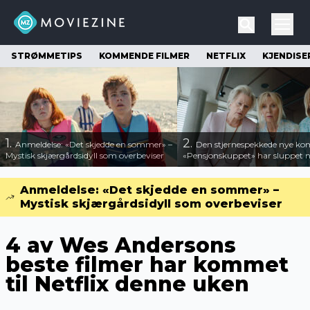
STRØMMETIPS
KOMMENDE FILMER
NETFLIX
KJENDISE
1.
2.
Anmeldelse: «Det skjedde en sommer» –
Den stjernespekkede nye ko
Mystisk skjærgårdsidyll som overbeviser
«Pensjonskuppet» har sluppet ny
Anmeldelse: «Det skjedde en sommer» –
Mystisk skjærgårdsidyll som overbeviser
4 av Wes Andersons
beste filmer har kommet
til Netflix denne uken