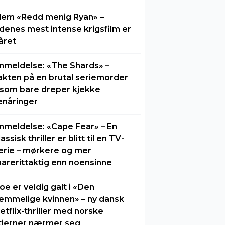
lem «Redd menig Ryan» –
idenes mest intense krigsfilm er
året
nmeldelse: «The Shards» –
akten på en brutal seriemorder
 som bare dreper kjekke
enåringer
nmeldelse: «Cape Fear» – En
lassisk thriller er blitt til en TV-
erie – mørkere og mer
arerittaktig enn noensinne
oe er veldig galt i «Den
emmelige kvinnen» – ny dansk
etflix-thriller med norske
tjerner nærmer seg