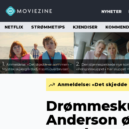
NYHETER
NETFLIX
STRØMMETIPS
KJENDISER
KOMMENDE
1.
2.
Anmeldelse: «Det skjedde en sommer» –
Den stjernespekkede nye ko
Mystisk skjærgårdsidyll som overbeviser
«Pensjonskuppet» har sluppet ny
Anmeldelse: «Det skjedde 
Drømmesku
Anderson ø