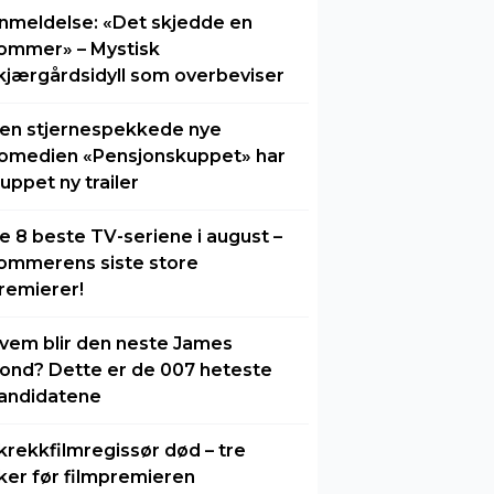
nmeldelse: «Det skjedde en
ommer» – Mystisk
kjærgårdsidyll som overbeviser
en stjernespekkede nye
omedien «Pensjonskuppet» har
luppet ny trailer
e 8 beste TV-seriene i august –
ommerens siste store
remierer!
vem blir den neste James
ond? Dette er de 007 heteste
andidatene
krekkfilmregissør død – tre
ker før filmpremieren