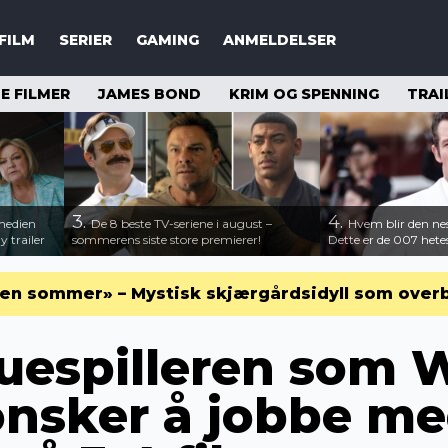
FILM
SERIER
GAMING
ANMELDELSER
 FILMER
JAMES BOND
KRIM OG SPENNING
TRAI
3.
4.
medien
De 8 beste TV-seriene i august –
Hvem blir den n
 trailer
sommerens siste store premierer!
Dette er de 007 hete
en sommer» – Mystisk skjærgårdsidyll som over
espilleren som 
nsker å jobbe me