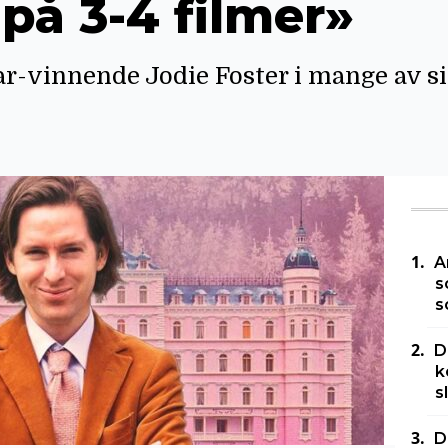
på 3-4 filmer»
-vinnende Jodie Foster i mange av sin
A
s
s
D
k
s
D