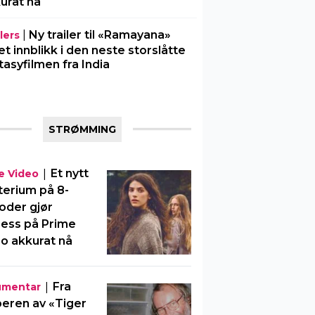
urat nå
|
Ny trailer til «Ramayana»
lers
 et innblikk i den neste storslåtte
tasyfilmen fra India
STRØMMING
|
Et nytt
e Video
erium på 8-
oder gjør
ess på Prime
o akkurat nå
|
Fra
umentar
eren av «Tiger