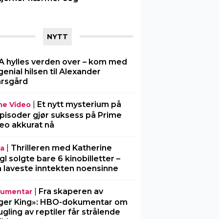
NYTT
A hylles verden over – kom med
genial hilsen til Alexander
rsgård
|
Et nytt mysterium på
me Video
pisoder gjør suksess på Prime
eo akkurat nå
|
Thrilleren med Katherine
ia
gl solgte bare 6 kinobilletter –
 laveste inntekten noensinne
|
Fra skaperen av
umentar
ger King»: HBO-dokumentar om
gling av reptiler får strålende