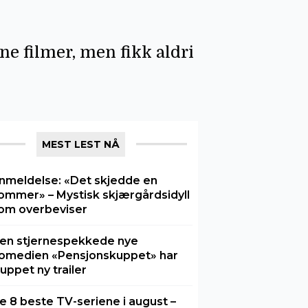
e filmer, men fikk aldri
MEST LEST NÅ
nmeldelse: «Det skjedde en
ommer» – Mystisk skjærgårdsidyll
om overbeviser
en stjernespekkede nye
omedien «Pensjonskuppet» har
luppet ny trailer
e 8 beste TV-seriene i august –