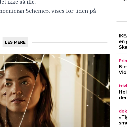
t ikke så ille.
hoenician Scheme»,
vises for tiden på
IKE
en 
LES MERE
Ska
Pri
8-e
Vid
triv
Hei
den
dok
«Ti
smu