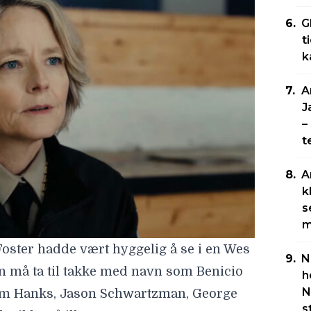
G
t
k
A
J
–
t
A
k
s
m
 Foster hadde vært hyggelig å se i en Wes
N
 må ta til takke med navn som Benicio
h
N
Tom Hanks, Jason Schwartzman, George
s