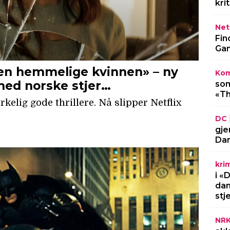
kri
Netf
Fin
Gam
Kom
som
«Th
DC
gje
Dar
kri
i «
dan
stj
NR