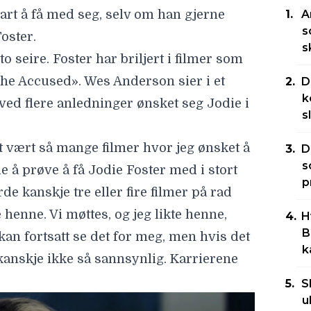
lart å få med seg, selv om han gjerne
A
s
oster
.
s
 seire. Foster har briljert i filmer som
he Accused». Wes Anderson sier i et
D
k
ved flere anledninger ønsket seg Jodie i
s
 vært så mange filmer hvor jeg ønsket å
D
s
e å prøve å få Jodie Foster med i stort
p
rde kanskje tre eller fire filmer på rad
henne. Vi møttes, og jeg likte henne,
H
B
kan fortsatt se det for meg, men hvis det
k
 kanskje ikke så sannsynlig. Karrierene
S
u