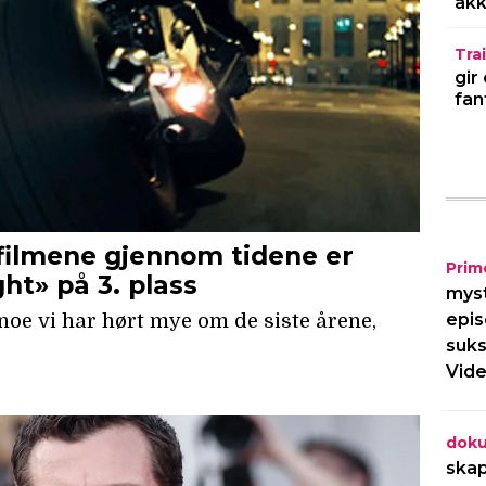
akk
Trai
gir
fan
Prim
myst
epis
suks
Vide
dok
skap