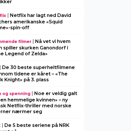
tikker
|
Netflix har lagt ned David
lix
chers amerikanske «Squid
e»-spin-off
|
Nå vet vi hvem
mende filmer
 spiller skurken Ganondorf i
e Legend of Zelda»
|
De 30 beste superheltfilmene
nnom tidene er kåret – «The
k Knight» på 3. plass
|
Noe er veldig galt
m og spenning
Den hemmelige kvinnen» – ny
sk Netflix-thriller med norske
erner nærmer seg
|
De 5 beste seriene på NRK
K