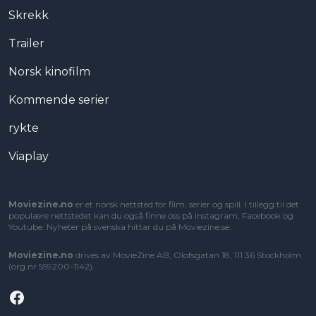
Skrekk
Trailer
Norsk kinofilm
Kommende serier
rykte
Viaplay
Moviezine.no
er et norsk nettsted for film, serier og spill. I tillegg til det
populære nettstedet kan du også finne oss på Instagram, Facebook og
Youtube. Nyheter på svenska hittar du på
Moviezine.se
.
Moviezine.no
drives av MovieZine AB, Olofsgatan 18, 111 36 Stockholm
(org.nr 559200-1142).
Facebook