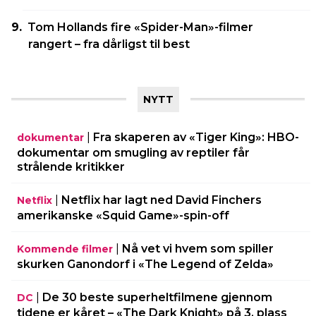
Tom Hollands fire «Spider-Man»-filmer
rangert – fra dårligst til best
NYTT
|
Fra skaperen av «Tiger King»: HBO-
dokumentar
dokumentar om smugling av reptiler får
strålende kritikker
|
Netflix har lagt ned David Finchers
Netflix
amerikanske «Squid Game»-spin-off
|
Nå vet vi hvem som spiller
Kommende filmer
skurken Ganondorf i «The Legend of Zelda»
|
De 30 beste superheltfilmene gjennom
DC
tidene er kåret – «The Dark Knight» på 3. plass