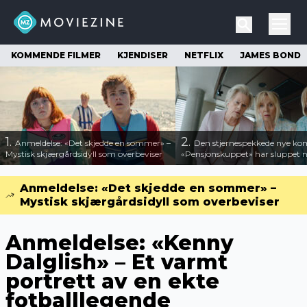
KOMMENDE FILMER
KJENDISER
NETFLIX
JAMES BOND
1.
2.
Anmeldelse: «Det skjedde en sommer» –
Den stjernespekkede nye ko
Mystisk skjærgårdsidyll som overbeviser
«Pensjonskuppet» har sluppet ny
Anmeldelse: «Det skjedde en sommer» –
Mystisk skjærgårdsidyll som overbeviser
Anmeldelse: «Kenny
Dalglish» – Et varmt
portrett av en ekte
fotballlegende