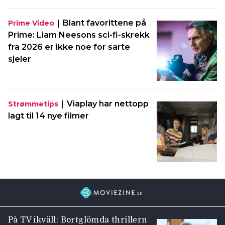
|
Blant favorittene på
Prime Video
Prime: Liam Neesons sci-fi-skrekk
fra 2026 er ikke noe for sarte
sjeler
|
Viaplay har nettopp
Strømmetips
lagt til 14 nye filmer
På TV ikväll: Bortglömda thrillern