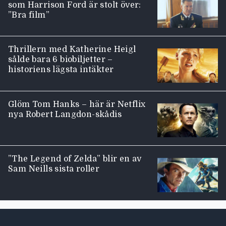
som Harrison Ford är stolt över:
”Bra film”
Thrillern med Katherine Heigl
sålde bara 6 biobiljetter –
historiens lägsta intäkter
Glöm Tom Hanks – här är Netflix
nya Robert Langdon-skådis
”The Legend of Zelda” blir en av
Sam Neills sista roller
Moviezine footer navigation