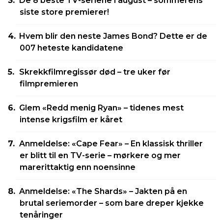
De 8 beste TV-seriene i august – sommerens
siste store premierer!
Hvem blir den neste James Bond? Dette er de
007 heteste kandidatene
Skrekkfilmregissør død – tre uker før
filmpremieren
Glem «Redd menig Ryan» – tidenes mest
intense krigsfilm er kåret
Anmeldelse: «Cape Fear» – En klassisk thriller
er blitt til en TV-serie – mørkere og mer
marerittaktig enn noensinne
Anmeldelse: «The Shards» – Jakten på en
brutal seriemorder – som bare dreper kjekke
tenåringer