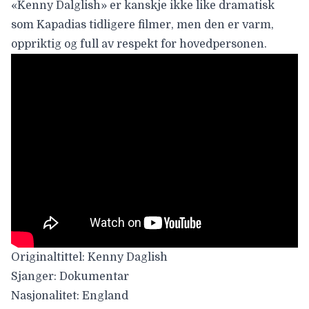
«
Kenny Dalglish
» er kanskje ikke like dramatisk
som Kapadias tidligere filmer, men den er varm,
oppriktig og full av respekt for hovedpersonen.
Originaltittel:
Kenny Daglish
Sjanger:
Dokumentar
Nasjonalitet:
England