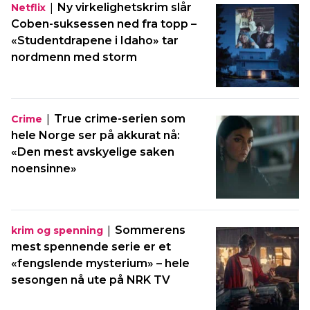
|
Ny virkelighetskrim slår
Netflix
Coben-suksessen ned fra topp –
«Studentdrapene i Idaho» tar
nordmenn med storm
|
True crime-serien som
Crime
hele Norge ser på akkurat nå:
«Den mest avskyelige saken
noensinne»
|
Sommerens
krim og spenning
mest spennende serie er et
«fengslende mysterium» – hele
sesongen nå ute på NRK TV