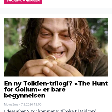
SAGAN-OM-RINGEN
En ny Tolkien-trilogi? «The Hunt
for Gollum» er bare
begynnelsen
MovieZine - 7.3.2026 13:00
I desember 2027 kommer vi tilbake til Midgard.