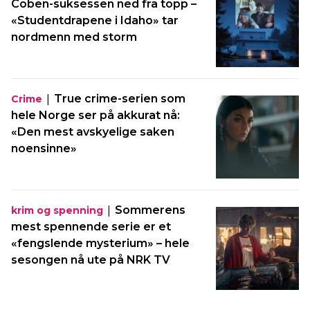
Coben-suksessen ned fra topp –
«Studentdrapene i Idaho» tar
nordmenn med storm
|
True crime-serien som
Crime
hele Norge ser på akkurat nå:
«Den mest avskyelige saken
noensinne»
|
Sommerens
krim og spenning
mest spennende serie er et
«fengslende mysterium» – hele
sesongen nå ute på NRK TV