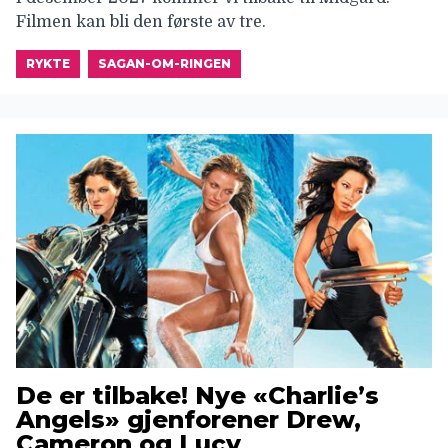
Filmen kan bli den første av tre.
RYKTE
SAGAN-OM-RINGEN
De er tilbake! Nye «Charlie’s
Angels» gjenforener Drew,
Cameron og Lucy