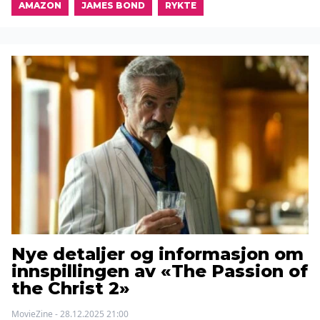
AMAZON
JAMES BOND
RYKTE
Nye detaljer og informasjon om
innspillingen av «The Passion of
the Christ 2»
MovieZine - 28.12.2025 21:00