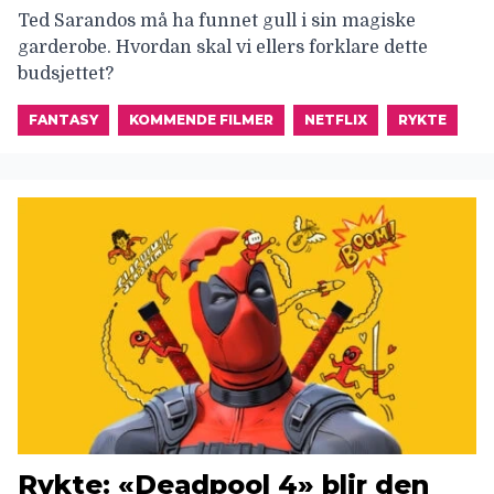
Ted Sarandos må ha funnet gull i sin magiske
garderobe. Hvordan skal vi ellers forklare dette
budsjettet?
FANTASY
KOMMENDE FILMER
NETFLIX
RYKTE
Rykte: «Deadpool 4» blir den