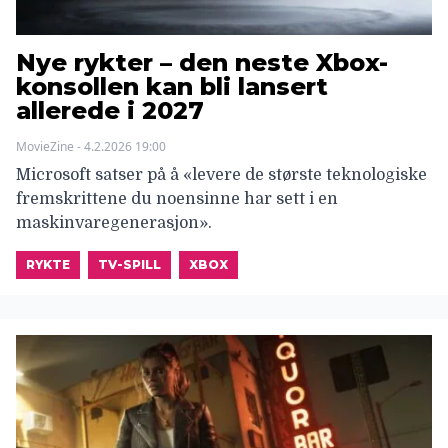
Nye rykter – den neste Xbox-
konsollen kan bli lansert
allerede i 2027
MovieZine - 4.2.2026 19:00
Microsoft satser på å «levere de største teknologiske
fremskrittene du noensinne har sett i en
maskinvaregenerasjon».
RYKTE
TV-SPILL
XBOX