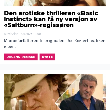
Den erotiske thrilleren «Basic
Instinct» kan få ny versjon av
«Saltburn»-regissøren
MovieZine - 8.4.2026 13:00
Manusforfatteren til originalen, Joe Eszterhas, liker
ideen.
DAGENS-REMAKE
RYKTE