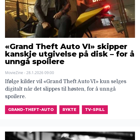
«Grand Theft Auto VI» skipper
kanskje utgivelse på disk – for å
unngå spoilere
MovieZine - 28.1.2026 09:00
Ifølge kilder vil «Grand Theft Auto VI» kun selges
digitalt når det slippes til høsten, for å unngå
spoilere.
GRAND-THEFT-AUTO
RYKTE
TV-SPILL