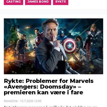
CASTING
JAMES BOND
RYKTE
Rykte: Problemer for Marvels
«Avengers: Doomsday» –
premieren kan være i fare
MovieZine - 12.7.2026 12:00