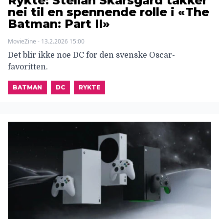
Rykte: Stellan Skarsgård takker
nei til en spennende rolle i «The
Batman: Part II»
MovieZine - 13.2.2026 15:00
Det blir ikke noe DC for den svenske Oscar-
favoritten.
BATMAN
DC
RYKTE