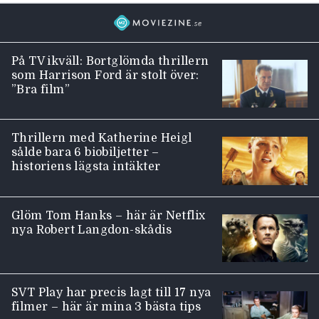
På TV ikväll: Bortglömda thrillern
som Harrison Ford är stolt över:
”Bra film”
Thrillern med Katherine Heigl
sålde bara 6 biobiljetter –
historiens lägsta intäkter
Glöm Tom Hanks – här är Netflix
nya Robert Langdon-skådis
SVT Play har precis lagt till 17 nya
filmer – här är mina 3 bästa tips