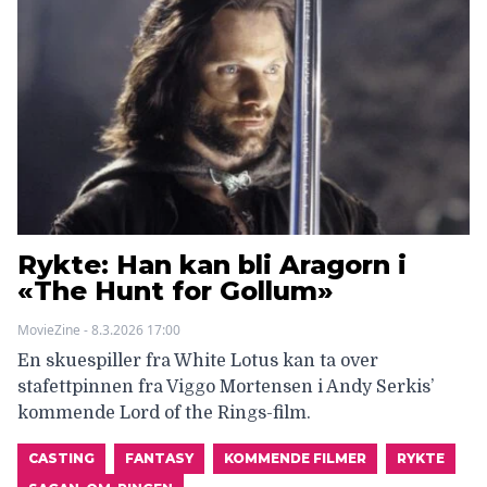
Rykte: Han kan bli Aragorn i
«The Hunt for Gollum»
MovieZine - 8.3.2026 17:00
En skuespiller fra White Lotus kan ta over
stafettpinnen fra Viggo Mortensen i Andy Serkis’
kommende Lord of the Rings-film.
CASTING
FANTASY
KOMMENDE FILMER
RYKTE