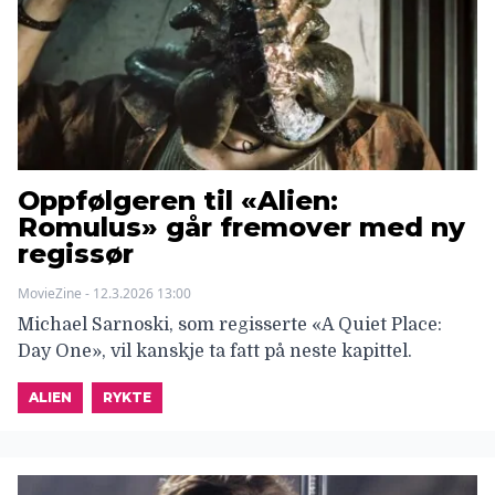
Oppfølgeren til «Alien:
Romulus» går fremover med ny
regissør
MovieZine - 12.3.2026 13:00
Michael Sarnoski, som regisserte «A Quiet Place:
Day One», vil kanskje ta fatt på neste kapittel.
ALIEN
RYKTE