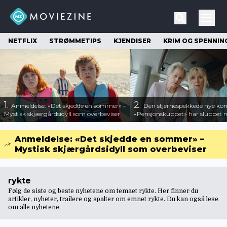
NETFLIX
STRØMMETIPS
KJENDISER
KRIM OG SPENNIN
1.
2.
Anmeldelse: «Det skjedde en sommer» –
Den stjernespekkede nye ko
Mystisk skjærgårdsidyll som overbeviser
«Pensjonskuppet» har sluppet ny
Anmeldelse: «Det skjedde en sommer» –
Mystisk skjærgårdsidyll som overbeviser
rykte
Følg de siste og beste nyhetene om temaet rykte. Her finner du
artikler, nyheter, trailere og spalter om emnet rykte. Du kan også lese
om
alle nyhetene
.