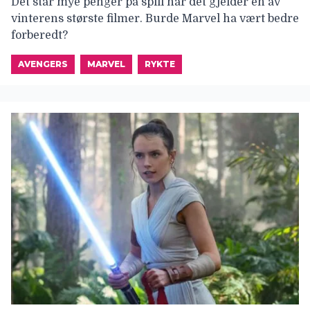
Det står mye penger på spill når det gjelder en av
vinterens største filmer. Burde Marvel ha vært bedre
forberedt?
AVENGERS
MARVEL
RYKTE