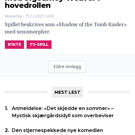
hovedrollen
MovieZine - 15.12.2025 14:00
Spillet beskrives som «Shadow of the Tomb Raider»
med xenomorpher.
RYKTE
TV-SPILL
Innleggnavigasjon
Eldre innlegg
MEST LEST
Anmeldelse: «Det skjedde en sommer» –
Mystisk skjærgårdsidyll som overbeviser
Den stjernespekkede nye komedien