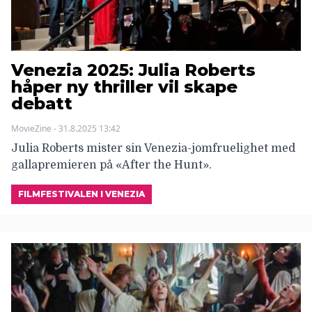
Venezia 2025: Julia Roberts
håper ny thriller vil skape
debatt
MovieZine - 31.8.2025 13:42
Julia Roberts mister sin Venezia-jomfruelighet med
gallapremieren på «After the Hunt».
FILMFESTIVALEN I VENEZIA