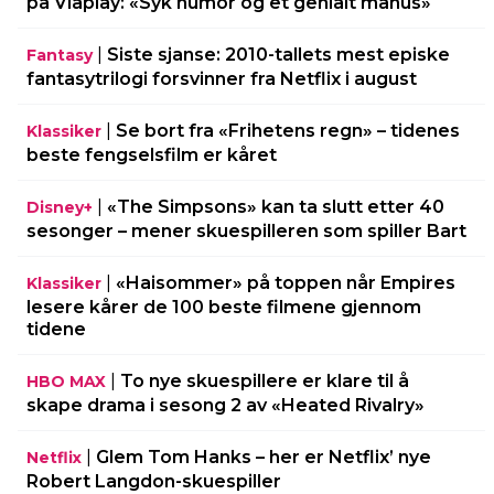
på Viaplay: «Syk humor og et genialt manus»
|
Siste sjanse: 2010-tallets mest episke
Fantasy
fantasytrilogi forsvinner fra Netflix i august
|
Se bort fra «Frihetens regn» – tidenes
Klassiker
beste fengselsfilm er kåret
|
«The Simpsons» kan ta slutt etter 40
Disney+
sesonger – mener skuespilleren som spiller Bart
|
«Haisommer» på toppen når Empires
Klassiker
lesere kårer de 100 beste filmene gjennom
tidene
|
To nye skuespillere er klare til å
HBO MAX
skape drama i sesong 2 av «Heated Rivalry»
|
Glem Tom Hanks – her er Netflix’ nye
Netflix
Robert Langdon-skuespiller