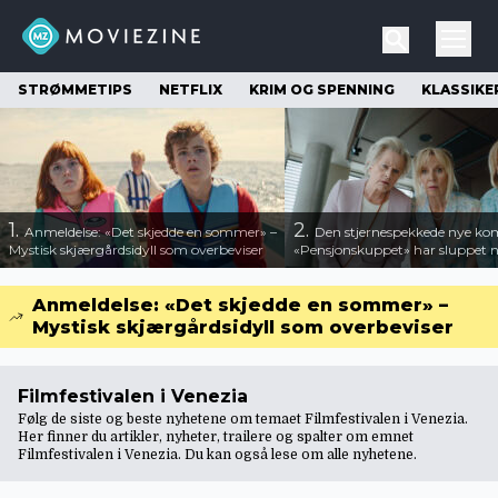
STRØMMETIPS
NETFLIX
KRIM OG SPENNING
KLASSIKE
1.
2.
Anmeldelse: «Det skjedde en sommer» –
Den stjernespekkede nye ko
Mystisk skjærgårdsidyll som overbeviser
«Pensjonskuppet» har sluppet ny
Anmeldelse: «Det skjedde en sommer» –
Mystisk skjærgårdsidyll som overbeviser
Filmfestivalen i Venezia
Følg de siste og beste nyhetene om temaet Filmfestivalen i Venezia.
Her finner du artikler, nyheter, trailere og spalter om emnet
Filmfestivalen i Venezia. Du kan også lese om
alle nyhetene
.