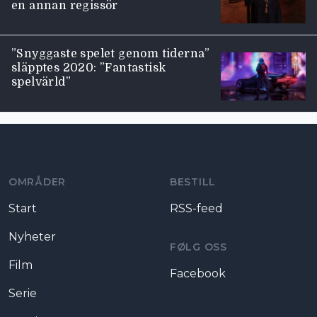
en annan regissör
”Snyggaste spelet genom tiderna”
släpptes 2020: ”Fantastisk
spelvärld”
Moviezine footer navigation
OMRÅDER
BESTILL
Start
RSS-feed
Nyheter
FØLG OSS
Film
Facebook
Serie