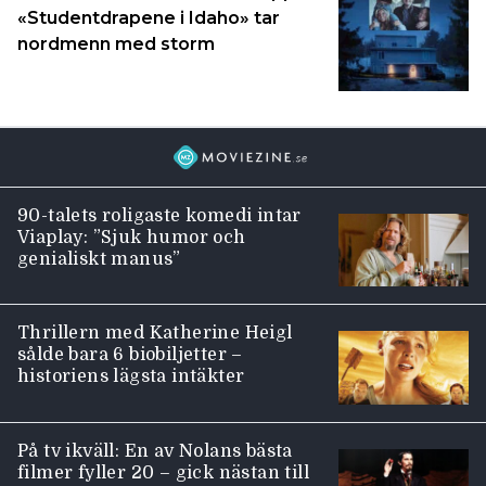
«Studentdrapene i Idaho» tar
nordmenn med storm
90-talets roligaste komedi intar
Viaplay: ”Sjuk humor och
genialiskt manus”
Thrillern med Katherine Heigl
sålde bara 6 biobiljetter –
historiens lägsta intäkter
På tv ikväll: En av Nolans bästa
filmer fyller 20 – gick nästan till