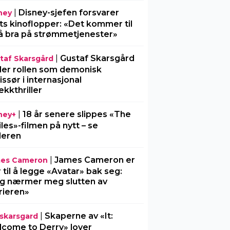
|
Disney-sjefen forsvarer
ney
ts kinoflopper: «Det kommer til
å bra på strømmetjenester»
|
Gustaf Skarsgård
taf Skarsgård
ller rollen som demonisk
issør i internasjonal
ekkthriller
|
18 år senere slippes «The
ney+
iles»-filmen på nytt – se
ileren
|
James Cameron er
es Cameron
r til å legge «Avatar» bak seg:
g nærmer meg slutten av
rieren»
|
Skaperne av «It:
l-skarsgard
come to Derry» lover