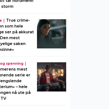
o» tar nordmenn
 storm
|
True crime-
e
en som hele
e ser på akkurat
«Den mest
yelige saken
nsinne»
|
 og spenning
merens mest
nende serie er
fengslende
erium» – hele
ngen nå ute på
 TV