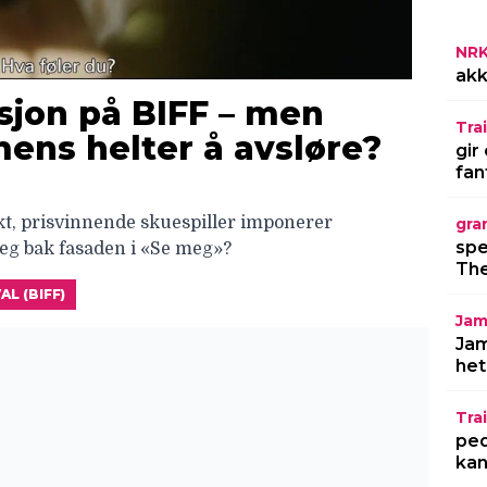
NR
akk
sjon på BIFF – men
Trai
mens helter å avsløre?
gir
fan
kt, prisvinnende skuespiller imponerer
gra
spe
seg bak fasaden i «Se meg»?
The
L (BIFF)
Jam
Jam
het
Trai
ped
kan