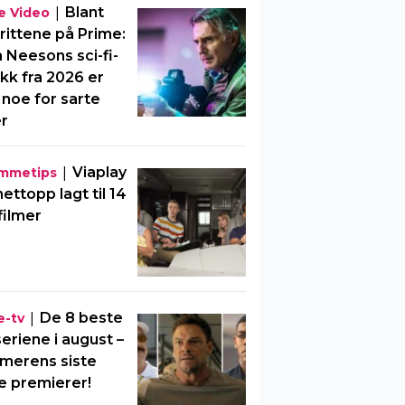
|
Blant
e Video
rittene på Prime:
 Neesons sci-fi-
kk fra 2026 er
 noe for sarte
er
|
Viaplay
mmetips
nettopp lagt til 14
filmer
|
De 8 beste
e-tv
eriene i august –
merens siste
e premierer!