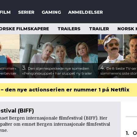
FILM
SERIER
GAMING
ANMELDELSER
ORSKE FILMSKAPERE
TRAILERS
TRAILER
NORSK 
3.
4.
n sommer»
Den stjernespekkede nye komedien
De 8 beste TV-ser
verbeviser
«Pensjonskuppet» har sluppet ny trailer
sommerens siste stor
r – den nye actionserien er nummer 1 på Netflix
tival (BIFF)
aet Bergen internasjonale filmfestival (BIFF). Her
g spalter om emnet Bergen internasjonale filmfestival
tene
.
O