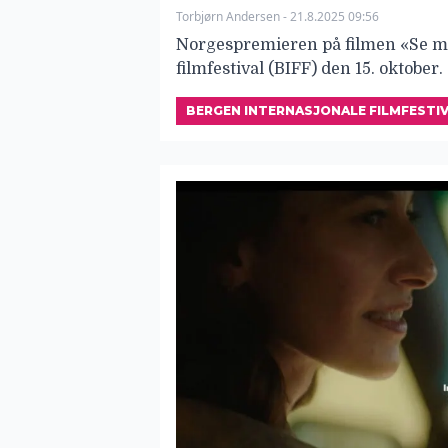
Torbjørn Andersen - 21.8.2025 09:56
Norgespremieren på filmen «Se me
filmfestival (BIFF) den 15. oktober.
BERGEN INTERNASJONALE FILMFESTIVA