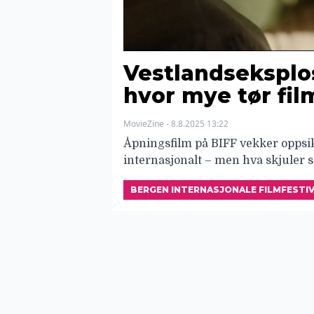
Vestlandseksplo
hvor mye tør fil
MovieZine - 8.8.2025 13:22
Åpningsfilm på BIFF vekker oppsi
internasjonalt – men hva skjuler 
BERGEN INTERNASJONALE FILMFESTIVA