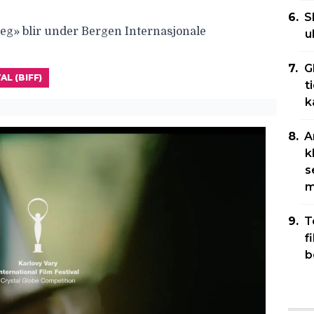
S
g» blir under Bergen Internasjonale
u
G
L (BIFF)
t
k
A
k
s
m
T
f
b