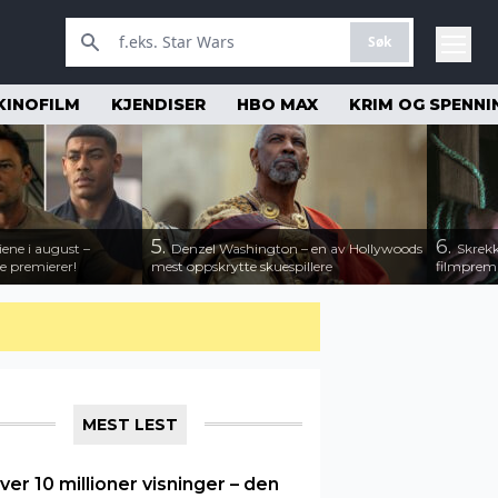
Søk
KINOFILM
KJENDISER
HBO MAX
KRIM OG SPENNI
5.
6.
iene i august –
Denzel Washington – en av Hollywoods
Skrekk
e premierer!
mest oppskrytte skuespillere
filmprem
MEST LEST
ver 10 millioner visninger – den