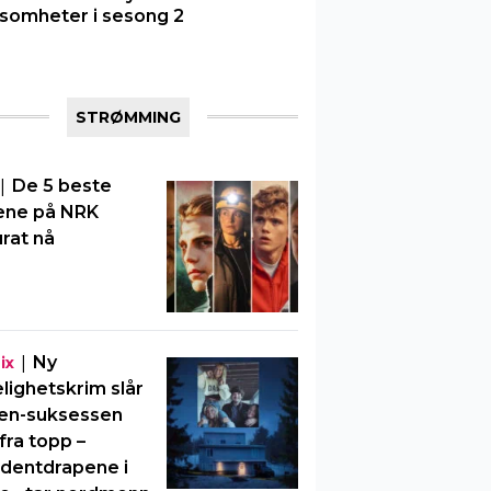
somheter i sesong 2
STRØMMING
|
De 5 beste
ene på NRK
rat nå
|
Ny
ix
elighetskrim slår
en-suksessen
fra topp –
dentdrapene i