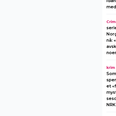
Idah
med
Crim
seri
Norg
nå: 
avsk
noe
krim
Som
spen
et «
myst
seso
NRK