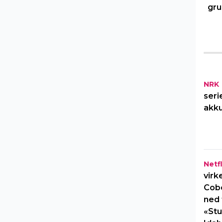
gru
NRK
seri
akku
Netfl
virk
Cob
ned 
«Stu