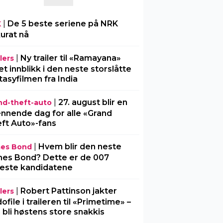
|
De 5 beste seriene på NRK
K
urat nå
|
Ny trailer til «Ramayana»
lers
 et innblikk i den neste storslåtte
tasyfilmen fra India
|
27. august blir en
nd-theft-auto
nnende dag for alle «Grand
ft Auto»-fans
|
Hvem blir den neste
es Bond
es Bond? Dette er de 007
este kandidatene
|
Robert Pattinson jakter
lers
ofile i traileren til «Primetime» –
 bli høstens store snakkis