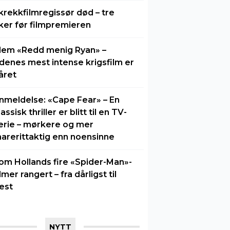
krekkfilmregissør død – tre
ker før filmpremieren
lem «Redd menig Ryan» –
idenes mest intense krigsfilm er
året
nmeldelse: «Cape Fear» – En
lassisk thriller er blitt til en TV-
erie – mørkere og mer
arerittaktig enn noensinne
om Hollands fire «Spider-Man»-
ilmer rangert – fra dårligst til
est
NYTT