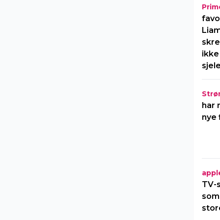
Prim
favo
Liam
skre
ikke
sjel
Strø
har 
nye 
appl
TV-s
som
stor