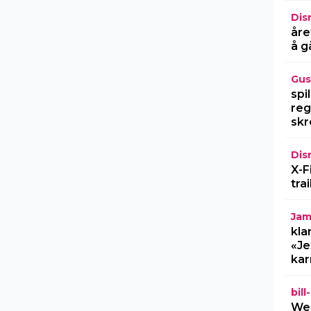
Dis
åre
å g
Gus
spi
reg
skr
Dis
X-F
tra
Jam
kla
«Je
kar
bil
Wel