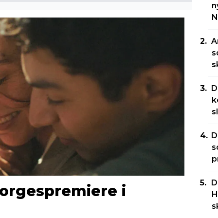
n
N
A
s
s
D
k
s
D
s
p
D
orgespremiere i
H
s