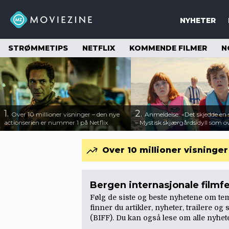
NYHETER
STRØMMETIPS
NETFLIX
KOMMENDE FILMER
N
1.
2.
Over 10 millioner visninger – den nye
Anmeldelse: «Det skjedde e
actionserien er nummer 1 på Netflix
– Mystisk skjærgårdsidyll som o
Over 10 millioner visninge
Bergen internasjonale filmfes
Følg de siste og beste nyhetene om tem
finner du artikler, nyheter, trailere o
(BIFF). Du kan også lese om
alle nyhe