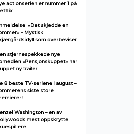
ye actionserien er nummer 1 på
etflix
nmeldelse: «Det skjedde en
ommer» – Mystisk
kjærgårdsidyll som overbeviser
en stjernespekkede nye
omedien «Pensjonskuppet» har
luppet ny trailer
e 8 beste TV-seriene i august –
ommerens siste store
remierer!
enzel Washington – en av
ollywoods mest oppskrytte
kuespillere