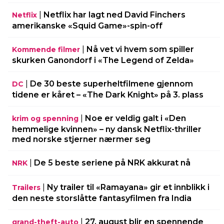
|
Netflix har lagt ned David Finchers
Netflix
amerikanske «Squid Game»-spin-off
|
Nå vet vi hvem som spiller
Kommende filmer
skurken Ganondorf i «The Legend of Zelda»
|
De 30 beste superheltfilmene gjennom
DC
tidene er kåret – «The Dark Knight» på 3. plass
|
Noe er veldig galt i «Den
krim og spenning
hemmelige kvinnen» – ny dansk Netflix-thriller
med norske stjerner nærmer seg
|
De 5 beste seriene på NRK akkurat nå
NRK
|
Ny trailer til «Ramayana» gir et innblikk i
Trailers
den neste storslåtte fantasyfilmen fra India
|
27. august blir en spennende
grand-theft-auto