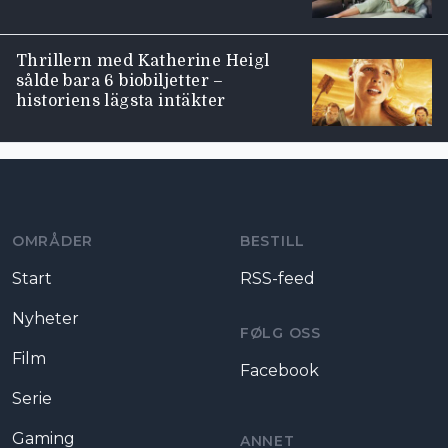
Thrillern med Katherine Heigl
sålde bara 6 biobiljetter –
historiens lägsta intäkter
Moviezine footer navigation
OMRÅDER
BESTILL
Start
RSS-feed
Nyheter
FØLG OSS
Film
Facebook
Serie
Gaming
ANNET