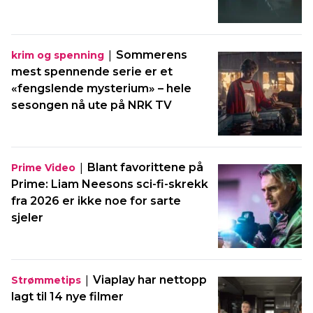
|
Sommerens
krim og spenning
mest spennende serie er et
«fengslende mysterium» – hele
sesongen nå ute på NRK TV
|
Blant favorittene på
Prime Video
Prime: Liam Neesons sci-fi-skrekk
fra 2026 er ikke noe for sarte
sjeler
|
Viaplay har nettopp
Strømmetips
lagt til 14 nye filmer