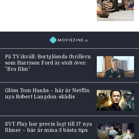
På TV ikväll: Bortglömda thrillern
som Harrison Ford är stolt över:
”Bra film”
Glöm Tom Hanks – här är Netflix
nya Robert Langdon-skådis
SVT Play har precis lagt till 17 nya
filmer – här är mina 3 bästa tips