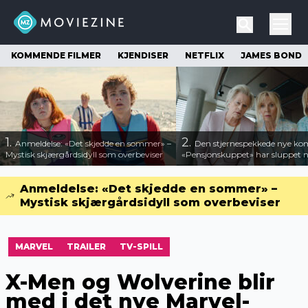
KOMMENDE FILMER
KJENDISER
NETFLIX
JAMES BOND
1.
2.
Anmeldelse: «Det skjedde en sommer» –
Den stjernespekkede nye ko
Mystisk skjærgårdsidyll som overbeviser
«Pensjonskuppet» har sluppet ny
Anmeldelse: «Det skjedde en sommer» –
Mystisk skjærgårdsidyll som overbeviser
MARVEL
TRAILER
TV-SPILL
X-Men og Wolverine blir
med i det nye Marvel-