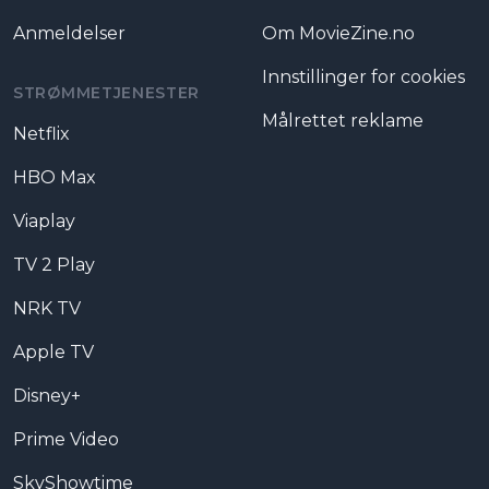
Anmeldelser
Om MovieZine.no
Innstillinger for cookies
STRØMMETJENESTER
Målrettet reklame
Netflix
HBO Max
Viaplay
TV 2 Play
NRK TV
Apple TV
Disney+
Prime Video
SkyShowtime