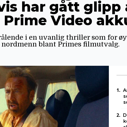
is har gått glipp 
 Prime Video akk
ålende i en uvanlig thriller som for øye
r nordmenn blant Primes filmutvalg.
A
s
s
D
k