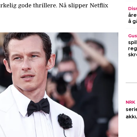
Dis
åre
å g
Gus
spi
reg
skr
NRK
seri
akku