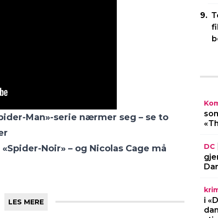
T
f
b
Kom
som
pider-Man»-serie nærmer seg – se to
«Th
er
DC
i «Spider-Noir» – og Nicolas Cage må
gje
Dar
kri
i «
LES MERE
dan