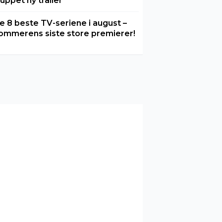
luppet ny trailer
e 8 beste TV-seriene i august –
ommerens siste store premierer!