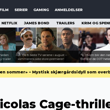
FILM
SERIER
GAMING
ANMELDELSER
NETFLIX
JAMES BOND
TRAILERS
KRIM OG SPEN
3.
4.
medien
De 8 beste TV-seriene i august –
Hvem blir den n
 trailer
sommerens siste store premierer!
Dette er de 007 hete
en sommer» – Mystisk skjærgårdsidyll som over
icolas Cage-thrill