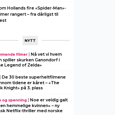
om Hollands fire «Spider-Man»-
ilmer rangert – fra dårligst til
est
NYTT
|
Nå vet vi hvem
mende filmer
 spiller skurken Ganondorf i
e Legend of Zelda»
|
De 30 beste superheltfilmene
nnom tidene er kåret – «The
k Knight» på 3. plass
|
Noe er veldig galt
m og spenning
Den hemmelige kvinnen» – ny
sk Netflix-thriller med norske