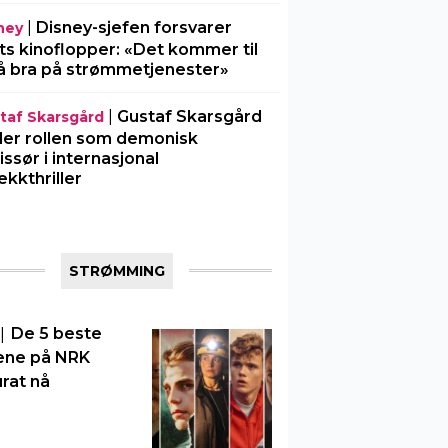
|
Disney-sjefen forsvarer
ney
ts kinoflopper: «Det kommer til
å bra på strømmetjenester»
|
Gustaf Skarsgård
taf Skarsgård
ller rollen som demonisk
issør i internasjonal
ekkthriller
STRØMMING
|
De 5 beste
ene på NRK
rat nå