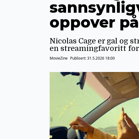
sannsynligv
oppover på
Nicolas Cage er gal og str
en streamingfavoritt fo
MovieZine
Publisert:
31.5.2026 18:00