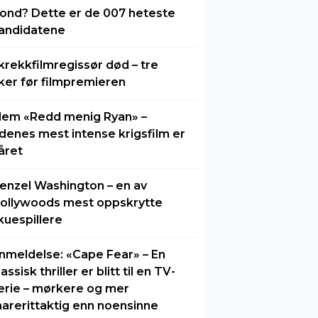
ond? Dette er de 007 heteste
andidatene
krekkfilmregissør død – tre
ker før filmpremieren
lem «Redd menig Ryan» –
idenes mest intense krigsfilm er
året
enzel Washington – en av
ollywoods mest oppskrytte
kuespillere
nmeldelse: «Cape Fear» – En
lassisk thriller er blitt til en TV-
erie – mørkere og mer
arerittaktig enn noensinne