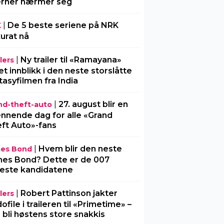
erner nærmer seg
|
De 5 beste seriene på NRK
K
urat nå
|
Ny trailer til «Ramayana»
lers
 et innblikk i den neste storslåtte
tasyfilmen fra India
|
27. august blir en
nd-theft-auto
nnende dag for alle «Grand
ft Auto»-fans
|
Hvem blir den neste
es Bond
es Bond? Dette er de 007
este kandidatene
|
Robert Pattinson jakter
lers
ofile i traileren til «Primetime» –
 bli høstens store snakkis