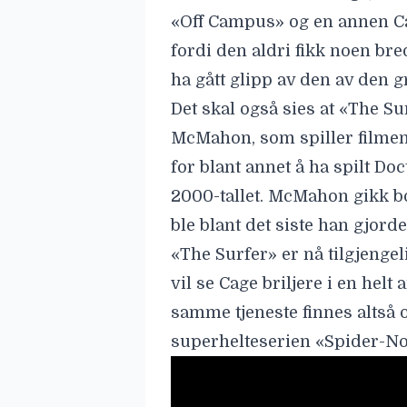
«
Off Campus
» og en annen Cag
fordi den aldri fikk noen br
ha gått glipp av den av den 
Det skal også sies at «The S
McMahon
,
som spiller filmen
for blant annet å ha spilt Do
2000-tallet. McMahon gikk bor
ble blant det siste han gjord
«The Surfer» er nå tilgjenge
vil se Cage briljere i en helt
samme tjeneste finnes altså 
superhelteserien «
Spider-No