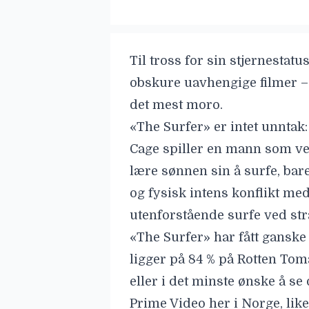
Til tross for sin stjernestatu
obskure uavhengige filmer – t
det mest moro.
«
The Surfer
»
er intet unntak:
Cage spiller en mann som ve
lære sønnen sin å surfe, bar
og fysisk intens konflikt med
utenforstående surfe ved st
«The Surfer» har fått ganske
ligger på 84 % på Rotten Toma
eller i det minste ønske å se
Prime Video her i Norge, like