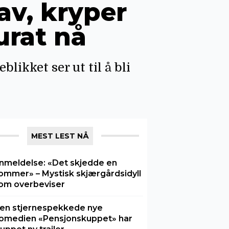
av, kryper
urat nå
blikket ser ut til å bli
MEST LEST NÅ
nmeldelse: «Det skjedde en
ommer» – Mystisk skjærgårdsidyll
om overbeviser
en stjernespekkede nye
omedien «Pensjonskuppet» har