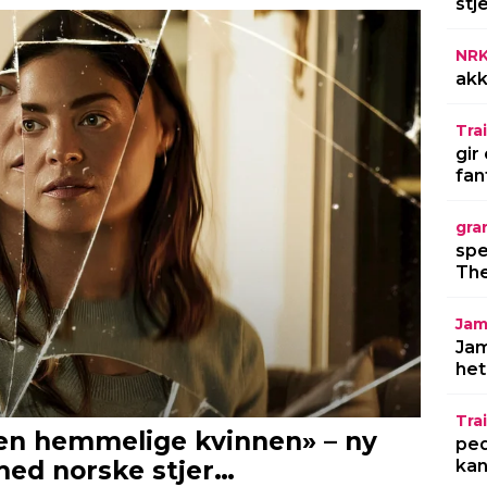
stj
NR
akk
Trai
gir
fan
gra
spe
The
Jam
Jam
het
Trai
ped
kan