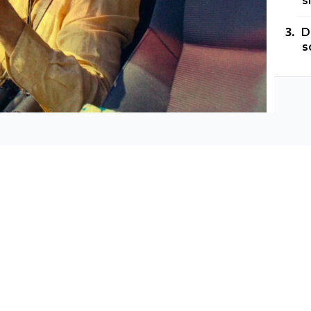
s
D
s