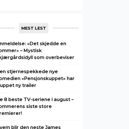
MEST LEST
nmeldelse: «Det skjedde en
ommer» – Mystisk
kjærgårdsidyll som overbeviser
en stjernespekkede nye
omedien «Pensjonskuppet» har
luppet ny trailer
e 8 beste TV-seriene i august –
ommerens siste store
remierer!
vem blir den neste James