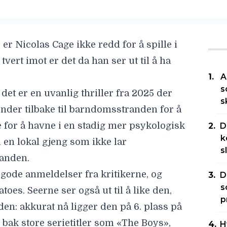
s er
Nicolas Cage
ikke redd for å spille i
vert imot er det da han ser ut til å ha
A
s
 det er en uvanlig thriller fra 2025 der
s
nder tilbake til barndomsstranden for å
e for å havne i en stadig mer psykologisk
D
k
 en lokal gjeng som ikke lar
s
randen.
 gode anmeldelser fra kritikerne, og
D
s
toes. Seerne ser også ut til å like den,
p
 den: akkurat nå ligger den på 6. plass på
 bak store serietitler som «
The Boys
»,
H