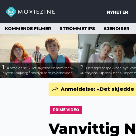
NYHETER
KOMMENDE FILMER
STRØMMETIPS
KJENDISER
1.
2.
Anmeldelse: «Det skjedde en sommer» –
Den stjernespekkede nye ko
Mystisk skjærgårdsidyll som overbeviser
«Pensjonskuppet» har sluppet ny
Anmeldelse: «Det skjedde 
PRIME VIDEO
Vanvittig N