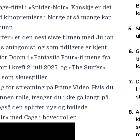
B
e-tittel i «
Spider-Noir
». Kanskje er det
k
ed kinopremiere i Norge at så mange kan
grunn.
S
u
urfer» er den nest siste filmen med
Julian
s antagonist, og som tidligere er kjent
G
ctor Doom i «Fantastic Four»-filmene fra
t
k
t i kreft 2. juli 2025, og «The Surfer»
e som skuespiller.
D
lig for streaming på Prime Video. Hvis du
H
s
 annen rolle, trenger du ikke gå langt: på
også den splitter nye og hyllede
A
ir
» med Cage i hovedrollen.
k
s
m