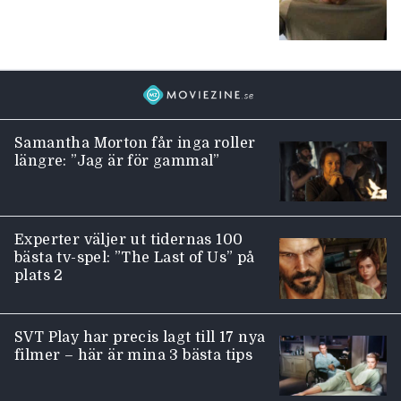
Samantha Morton får inga roller
längre: ”Jag är för gammal”
Experter väljer ut tidernas 100
bästa tv-spel: ”The Last of Us” på
plats 2
SVT Play har precis lagt till 17 nya
filmer – här är mina 3 bästa tips