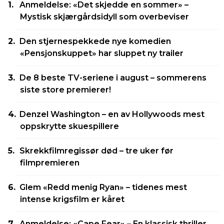
Anmeldelse: «Det skjedde en sommer» –
Mystisk skjærgårdsidyll som overbeviser
Den stjernespekkede nye komedien
«Pensjonskuppet» har sluppet ny trailer
De 8 beste TV-seriene i august – sommerens
siste store premierer!
Denzel Washington – en av Hollywoods mest
oppskrytte skuespillere
Skrekkfilmregissør død – tre uker før
filmpremieren
Glem «Redd menig Ryan» – tidenes mest
intense krigsfilm er kåret
Anmeldelse: «Cape Fear» – En klassisk thriller