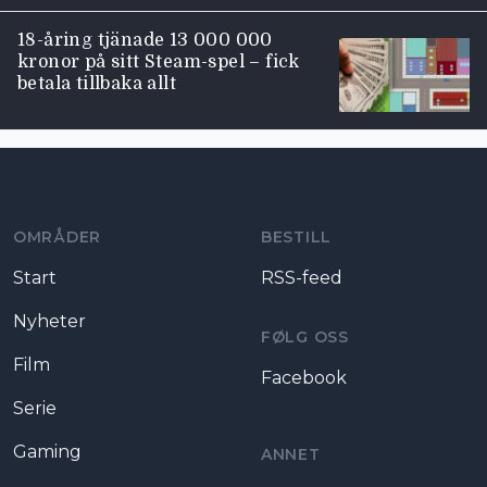
18-åring tjänade 13 000 000
kronor på sitt Steam-spel – fick
betala tillbaka allt
Moviezine footer navigation
OMRÅDER
BESTILL
Start
RSS-feed
Nyheter
FØLG OSS
Film
Facebook
Serie
Gaming
ANNET