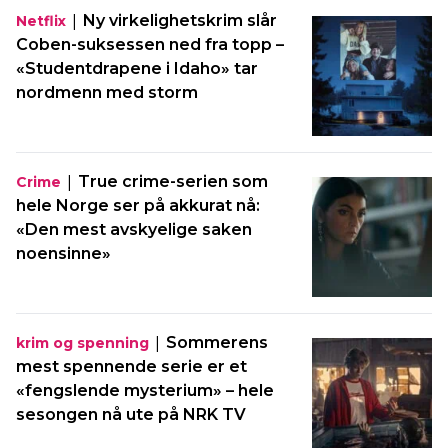
|
Ny virkelighetskrim slår
Netflix
Coben-suksessen ned fra topp –
«Studentdrapene i Idaho» tar
nordmenn med storm
|
True crime-serien som
Crime
hele Norge ser på akkurat nå:
«Den mest avskyelige saken
noensinne»
|
Sommerens
krim og spenning
mest spennende serie er et
«fengslende mysterium» – hele
sesongen nå ute på NRK TV