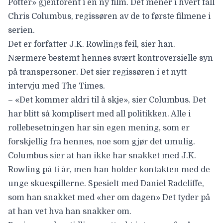
Potter»
gjenforent i en ny film. Det mener i hvert fall
Chris Columbus
, regissøren av de to første filmene i
serien.
Det er forfatter
J.K. Rowlings
feil, sier han.
Nærmere bestemt hennes svært kontroversielle syn
på transpersoner. Det sier regissøren i et nytt
intervju med
The Times
.
– «Det kommer aldri til å skje», sier Columbus. Det
har blitt så komplisert med all politikken. Alle i
rollebesetningen har sin egen mening, som er
forskjellig fra hennes, noe som gjør det umulig.
Columbus sier at han ikke har snakket med J.K.
Rowling på ti år, men han holder kontakten med de
unge skuespillerne. Spesielt med Daniel Radcliffe,
som han snakket med «her om dagen» Det tyder på
at han vet hva han snakker om.