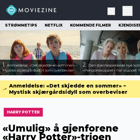
STRØMMETIPS
NETFLIX
KOMMENDE FILMER
KJENDISE
1.
2.
Anmeldelse: «Det skjedde en sommer» –
Den stjernespekkede nye ko
Mystisk skjærgårdsidyll som overbeviser
«Pensjonskuppet» har sluppet ny
Anmeldelse: «Det skjedde en sommer» –
Mystisk skjærgårdsidyll som overbeviser
HARRY POTTER
«Umulig» å gjenforene
«Harry Potter»-trioen