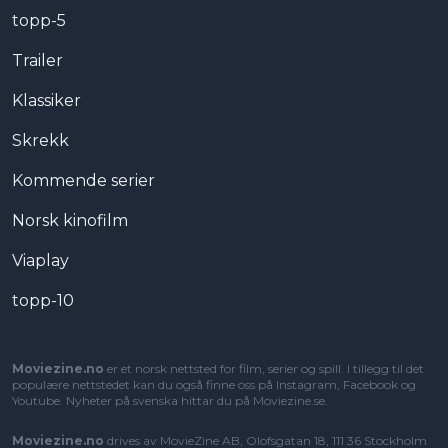
topp-5
Trailer
Klassiker
Skrekk
Kommende serier
Norsk kinofilm
Viaplay
topp-10
Moviezine.no
er et norsk nettsted for film, serier og spill. I tillegg til det
populære nettstedet kan du også finne oss på Instagram, Facebook og
Youtube. Nyheter på svenska hittar du på
Moviezine.se
.
Moviezine.no
drives av MovieZine AB, Olofsgatan 18, 111 36 Stockholm