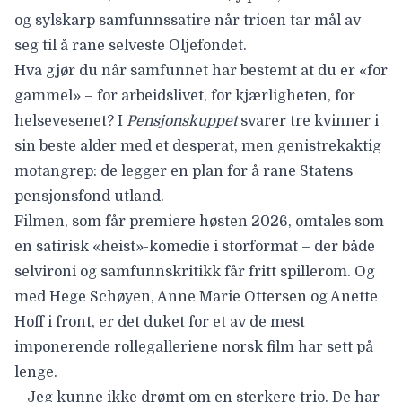
og sylskarp samfunnssatire når trioen tar mål av
seg til å rane selveste Oljefondet.
Hva gjør du når samfunnet har bestemt at du er «for
gammel» – for arbeidslivet, for kjærligheten, for
helsevesenet? I
Pensjonskuppet
svarer tre kvinner i
sin beste alder med et desperat, men genistrekaktig
motangrep: de legger en plan for å rane Statens
pensjonsfond utland.
Filmen, som får premiere høsten 2026, omtales som
en satirisk «heist»-komedie i storformat – der både
selvironi og samfunnskritikk får fritt spillerom. Og
med Hege Schøyen, Anne Marie Ottersen og Anette
Hoff i front, er det duket for et av de mest
imponerende rollegalleriene norsk film har sett på
lenge.
– Jeg kunne ikke drømt om en sterkere trio. De har