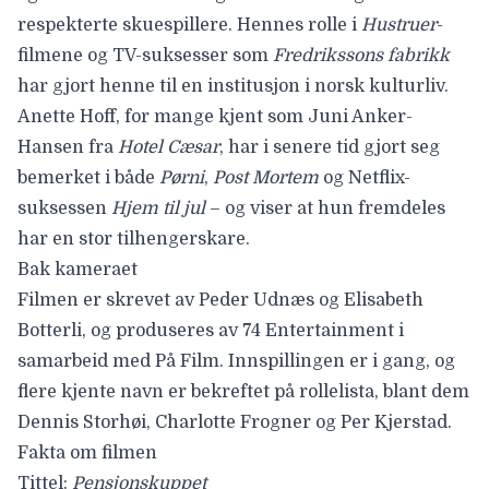
respekterte skuespillere. Hennes rolle i
Hustruer
-
filmene og TV-suksesser som
Fredrikssons fabrikk
har gjort henne til en institusjon i norsk kulturliv.
Anette Hoff
, for mange kjent som Juni Anker-
Hansen fra
Hotel Cæsar
, har i senere tid gjort seg
bemerket i både
Pørni
,
Post Mortem
og Netflix-
suksessen
Hjem til jul
– og viser at hun fremdeles
har en stor tilhengerskare.
Bak kameraet
Filmen er skrevet av Peder Udnæs og Elisabeth
Botterli, og produseres av 74 Entertainment i
samarbeid med På Film. Innspillingen er i gang, og
flere kjente navn er bekreftet på rollelista, blant dem
Dennis Storhøi, Charlotte Frogner og Per Kjerstad.
Fakta om filmen
Tittel
:
Pensjonskuppet