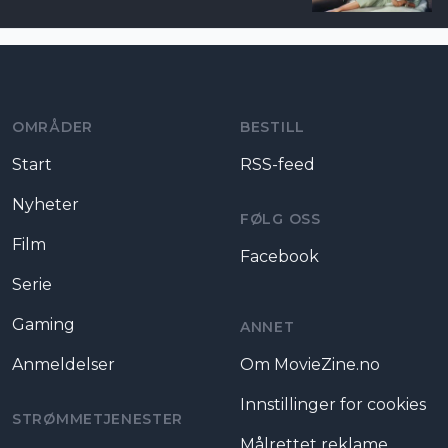
Moviezine footer navigation
OMRÅDER
BESTILL
Start
RSS-feed
Nyheter
FØLG OSS
Film
Facebook
Serie
Gaming
ANNET
Anmeldelser
Om MovieZine.no
Innstillinger for cookies
STRØMMETJENESTER
Målrettet reklame