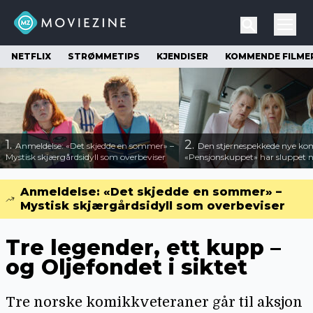
NETFLIX
STRØMMETIPS
KJENDISER
KOMMENDE FILME
1.
2.
Anmeldelse: «Det skjedde en sommer» –
Den stjernespekkede nye ko
Mystisk skjærgårdsidyll som overbeviser
«Pensjonskuppet» har sluppet ny
Anmeldelse: «Det skjedde en sommer» –
Mystisk skjærgårdsidyll som overbeviser
Tre legender, ett kupp –
og Oljefondet i siktet
Tre norske komikkveteraner går til aksjon