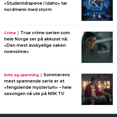
«Studentdrapene i Idaho» tar
nordmenn med storm
|
True crime-serien som
Crime
hele Norge ser på akkurat nå:
«Den mest avskyelige saken
noensinne»
|
Sommerens
krim og spenning
mest spennende serie er et
«fengslende mysterium» – hele
sesongen nå ute på NRK TV