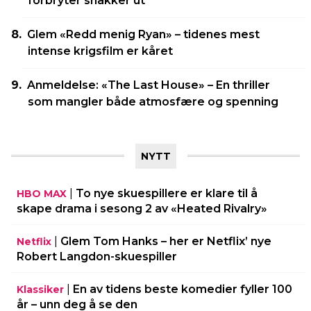
forbryter snakker ut
Glem «Redd menig Ryan» – tidenes mest
intense krigsfilm er kåret
Anmeldelse: «The Last House» – En thriller
som mangler både atmosfære og spenning
NYTT
|
To nye skuespillere er klare til å
HBO MAX
skape drama i sesong 2 av «Heated Rivalry»
|
Glem Tom Hanks – her er Netflix’ nye
Netflix
Robert Langdon-skuespiller
|
En av tidens beste komedier fyller 100
Klassiker
år – unn deg å se den