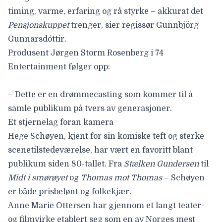
timing, varme, erfaring og rå styrke – akkurat det
Pensjonskuppet
trenger, sier regissør
Gunnbjörg
Gunnarsdóttir
.
Produsent
Jørgen Storm Rosenberg
i 74
Entertainment følger opp:
– Dette er en drømmecasting som kommer til å
samle publikum på tvers av generasjoner.
Et stjernelag foran kamera
Hege Schøyen
, kjent for sin komiske teft og sterke
scenetilstedeværelse, har vært en favoritt blant
publikum siden 80-tallet. Fra
Stælken Gundersen
til
Midt i smørøyet
og
Thomas mot Thomas
– Schøyen
er både prisbelønt og folkekjær.
Anne Marie Ottersen
har gjennom et langt teater-
og filmvirke etablert seg som en av Norges mest