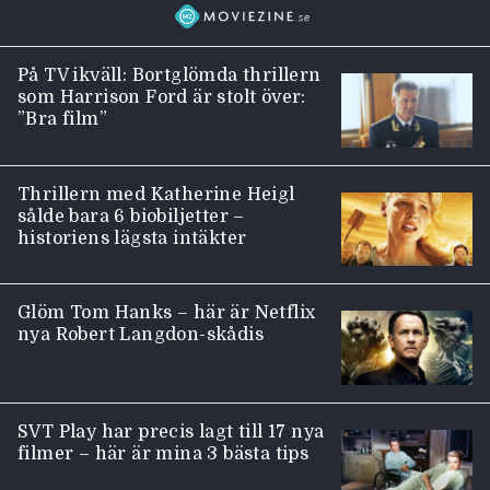
På TV ikväll: Bortglömda thrillern
som Harrison Ford är stolt över:
”Bra film”
Thrillern med Katherine Heigl
sålde bara 6 biobiljetter –
historiens lägsta intäkter
Glöm Tom Hanks – här är Netflix
nya Robert Langdon-skådis
SVT Play har precis lagt till 17 nya
filmer – här är mina 3 bästa tips