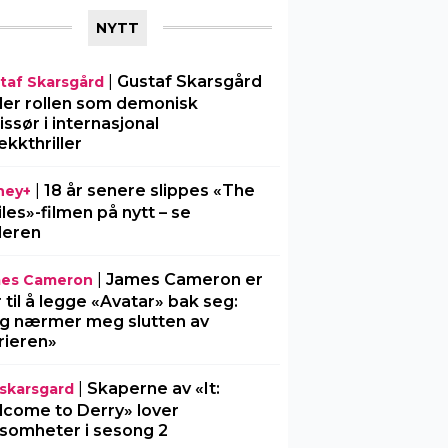
NYTT
|
Gustaf Skarsgård
taf Skarsgård
ller rollen som demonisk
issør i internasjonal
ekkthriller
|
18 år senere slippes «The
ney+
iles»-filmen på nytt – se
ileren
|
James Cameron er
es Cameron
r til å legge «Avatar» bak seg:
g nærmer meg slutten av
rieren»
|
Skaperne av «It:
l-skarsgard
come to Derry» lover
somheter i sesong 2