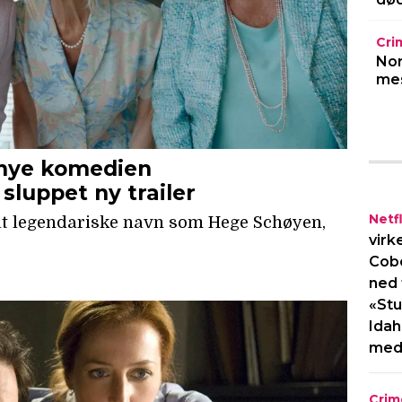
Cri
Nor
mes
Netfl
virk
Cob
ned 
«Stu
Idah
med
Crim