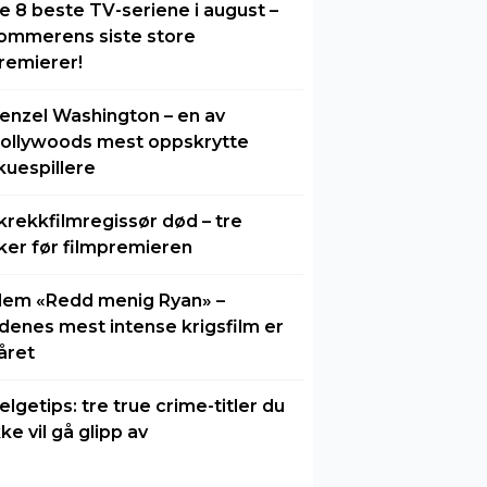
e 8 beste TV-seriene i august –
ommerens siste store
remierer!
enzel Washington – en av
ollywoods mest oppskrytte
kuespillere
krekkfilmregissør død – tre
ker før filmpremieren
lem «Redd menig Ryan» –
idenes mest intense krigsfilm er
året
elgetips: tre true crime-titler du
kke vil gå glipp av