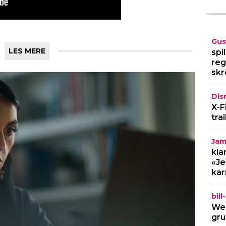
Gus
LES MERE
spi
reg
skr
Dis
X-F
tra
Jam
kla
«Je
kar
bil
Wel
gru