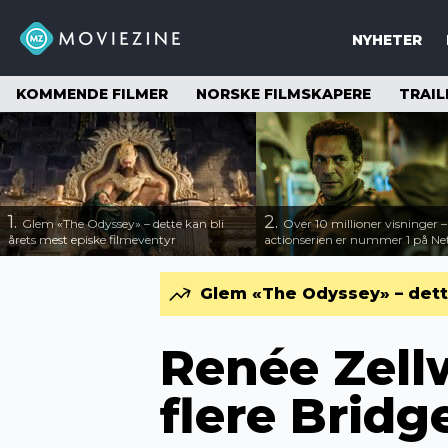
NYHETER
KOMMENDE FILMER
NORSKE FILMSKAPERE
TRAIL
1.
2.
Glem «The Odyssey» – dette kan bli
Over 10 millioner visninger 
årets mest episke filmeventyr
actionserien er nummer 1 på Net
Glem «The Odyssey» – dette
Renée Zell
flere Bridg