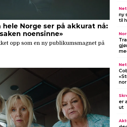
Netf
ny 
til
Nor
Tra
gjø
med
Netf
Cob
«St
no
Skr
er 
ut
Akt
død