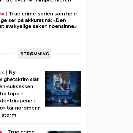
|
True crime-serien som hele
me
ge ser på akkurat nå: «Den
t avskyelige saken noensinne»
STRØMMING
|
Ny
ix
elighetskrim slår
en-suksessen
fra topp –
dentdrapene i
o» tar nordmenn
 storm
|
True crime-
e