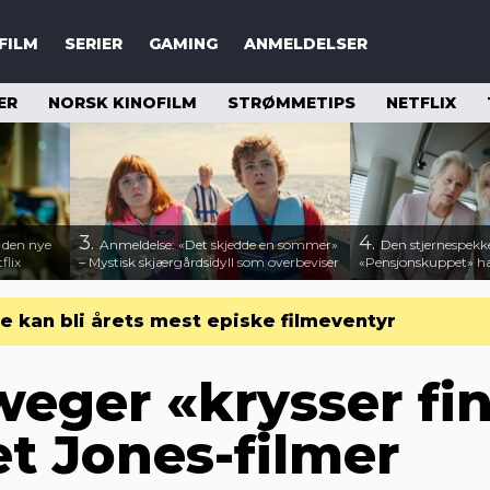
FILM
SERIER
GAMING
ANMELDELSER
ER
NORSK KINOFILM
STRØMMETIPS
NETFLIX
3.
4.
– den nye
Anmeldelse: «Det skjedde en sommer»
Den stjernespek
flix
– Mystisk skjærgårdsidyll som overbeviser
«Pensjonskuppet» har
 kan bli årets mest episke filmeventyr
weger «krysser fi
et Jones-filmer