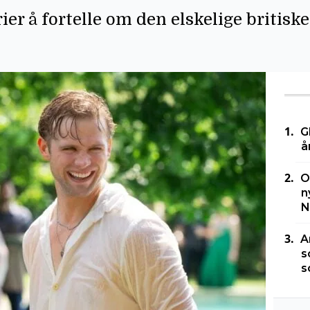
ier å fortelle om den elskelige britisk
G
å
O
n
N
A
s
s