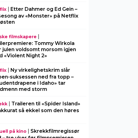
|
Etter Dahmer og Ed Gein –
lix
sesong av «Monster» på Netflix
 høsten
|
ske filmskapere
ilerpremiere: Tommy Wirkola
r julen voldsomt morsom igjen
 «Violent Night 2»
|
Ny virkelighetskrim slår
lix
en-suksessen ned fra topp –
udentdrapene i Idaho» tar
rdmenn med storm
|
Traileren til «Spider Island»
ekk
akkurat så ekkel som den høres
|
Skrekkfilmregissør
uell på kino
 – tre uker før filmpremieren