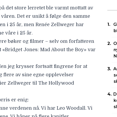
å det store lerretet ble varmt mottatt av
 våren. Det er unikt å følge den samme
en i 25 år, men
Renée Zellweger
har
G
b
e våre i 25 år.
ere bøker og filmer – selv om forfatteren
O
at «Bridget Jones: Mad About the Boy» var
n
N
Men jeg krysser fortsatt fingrene for at
A
og flere av sine egne opplevelser
s
s
ier Zellweger til The Hollywood
D
orris
er enig:
k
s
enne verdenen nå. Vi har Leo Woodall. Vi
ne. Vi håper på flere kapitler.