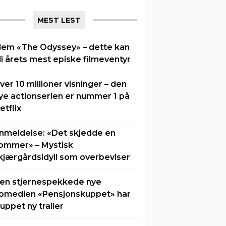
MEST LEST
lem «The Odyssey» – dette kan
li årets mest episke filmeventyr
ver 10 millioner visninger – den
ye actionserien er nummer 1 på
etflix
nmeldelse: «Det skjedde en
ommer» – Mystisk
kjærgårdsidyll som overbeviser
en stjernespekkede nye
omedien «Pensjonskuppet» har
luppet ny trailer