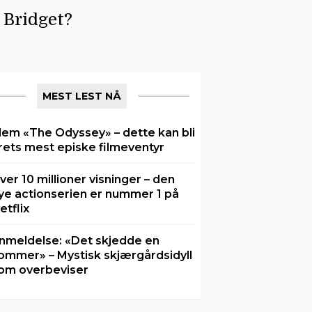
e Bridget?
MEST LEST NÅ
lem «The Odyssey» – dette kan bli
rets mest episke filmeventyr
ver 10 millioner visninger – den
ye actionserien er nummer 1 på
etflix
nmeldelse: «Det skjedde en
ommer» – Mystisk skjærgårdsidyll
om overbeviser