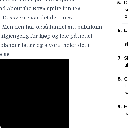
D
ad About the Boy» spilte inn 139
s
p
r. Dessverre var det den mest
. Men den har også funnet sitt publikum
D
tilgjengelig for kjøp og leie på nettet.
H
s
ander latter og alvor», heter det i
else
.
S
u
G
t
k
H
i