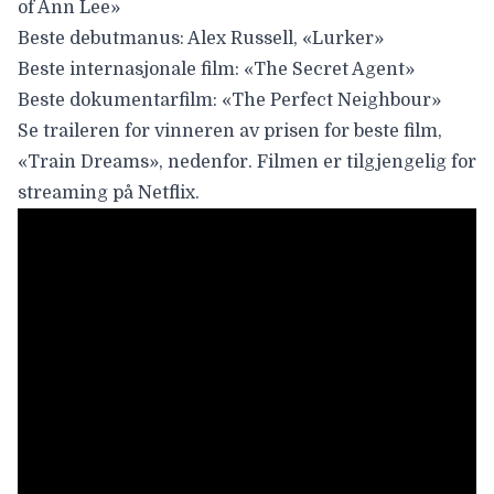
of Ann Lee»
Beste debutmanus:
Alex Russell, «Lurker»
Beste internasjonale film:
«The Secret Agent»
Beste dokumentarfilm:
«The Perfect Neighbour»
Se traileren for vinneren av prisen for beste film,
«Train Dreams», nedenfor. Filmen er tilgjengelig for
streaming på Netflix.