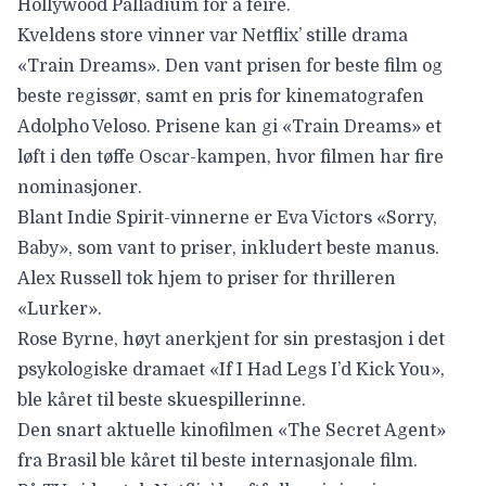
Hollywood Palladium for å feire.
Kveldens store vinner var Netflix’ stille drama
«Train Dreams». Den vant prisen for beste film og
beste regissør, samt en pris for kinematografen
Adolpho Veloso
. Prisene kan gi «Train Dreams» et
løft i den tøffe Oscar-kampen, hvor filmen har fire
nominasjoner.
Blant Indie Spirit-vinnerne er
Eva Victors
«Sorry,
Baby», som vant to priser, inkludert beste manus.
Alex Russell tok
hjem to priser for thrilleren
«Lurker».
Rose Byrne
, høyt anerkjent for sin prestasjon i det
psykologiske dramaet «If I Had Legs I’d Kick You»,
ble kåret til beste skuespillerinne.
Den snart aktuelle kinofilmen «The Secret Agent»
fra Brasil ble kåret til beste internasjonale film.