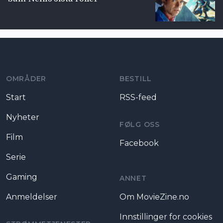
Moviezine footer navigation
OMRÅDER
BESTILL
Start
RSS-feed
Nyheter
FØLG OSS
Film
Facebook
Serie
Gaming
ANNET
Anmeldelser
Om MovieZine.no
Innstillinger for cookies