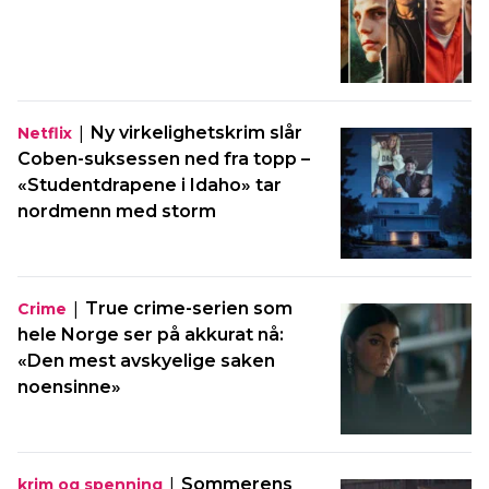
|
Ny virkelighetskrim slår
Netflix
Coben-suksessen ned fra topp –
«Studentdrapene i Idaho» tar
nordmenn med storm
|
True crime-serien som
Crime
hele Norge ser på akkurat nå:
«Den mest avskyelige saken
noensinne»
|
Sommerens
krim og spenning