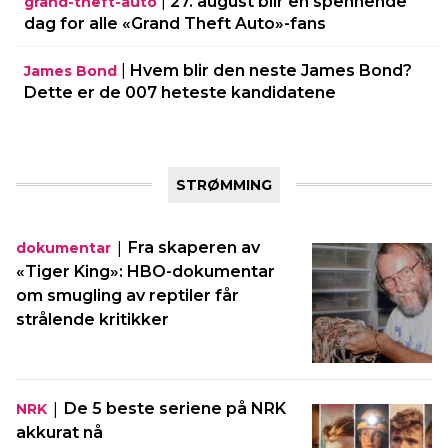
|
27. august blir en spennende
grand-theft-auto
dag for alle «Grand Theft Auto»-fans
|
Hvem blir den neste James Bond?
James Bond
Dette er de 007 heteste kandidatene
STRØMMING
|
Fra skaperen av
dokumentar
«Tiger King»: HBO-dokumentar
om smugling av reptiler får
strålende kritikker
|
De 5 beste seriene på NRK
NRK
akkurat nå