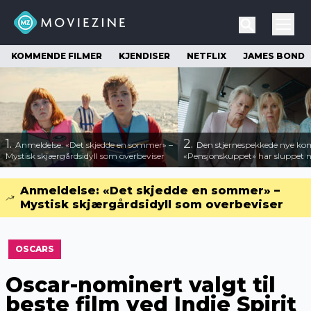
KOMMENDE FILMER
KJENDISER
NETFLIX
JAMES BOND
1.
2.
Anmeldelse: «Det skjedde en sommer» –
Den stjernespekkede nye ko
Mystisk skjærgårdsidyll som overbeviser
«Pensjonskuppet» har sluppet ny
Anmeldelse: «Det skjedde en sommer» –
Mystisk skjærgårdsidyll som overbeviser
OSCARS
Oscar-nominert valgt til
beste film ved Indie Spirit