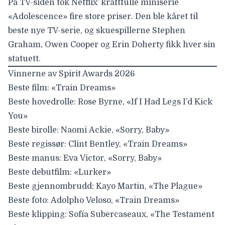
På TV-siden tok Netflix’ kraftfulle miniserie
«Adolescence» fire store priser. Den ble kåret til
beste nye TV-serie, og skuespillerne
Stephen
Graham
,
Owen Cooper
og
Erin Doherty
fikk
hver sin
statuett.
Vinnerne av Spirit Awards 2026
Beste film: «
Train
Dreams»
Beste hovedrolle:
Rose
Byrne, «If I Had Legs I’d Kick
You»
Beste birolle:
Naomi
Ackie, «Sorry, Baby»
Beste regissør:
Clint
Bentley, «Train Dreams»
Beste manus:
Eva
Victor, «Sorry, Baby»
Beste debutfilm: «
Lurker
»
Beste gjennombrudd:
Kayo
Martin, «The Plague»
Beste foto:
Adolpho
Veloso, «Train Dreams»
Beste klipping:
Sofía
Subercaseaux, «The Testament