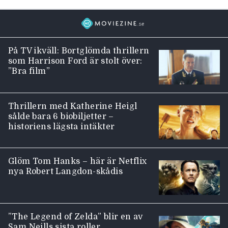
På TV ikväll: Bortglömda thrillern
som Harrison Ford är stolt över:
”Bra film”
Thrillern med Katherine Heigl
sålde bara 6 biobiljetter –
historiens lägsta intäkter
Glöm Tom Hanks – här är Netflix
nya Robert Langdon-skådis
”The Legend of Zelda” blir en av
Sam Neills sista roller