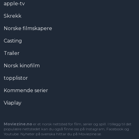
apple-tv
Skrekk
Norske filmskapere
Casting
Trailer
Norsk kinofilm
topplistor
Kommende serier
Viaplay
Moviezine.no
er et norsk nettsted for film, serier og spill. I tillegg til det
populære nettstedet kan du også finne oss på Instagram, Facebook og
Youtube. Nyheter på svenska hittar du på
Moviezine.se
.