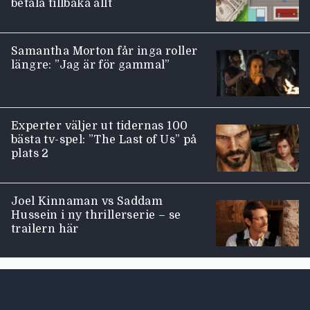
betala tillbaka allt
Samantha Morton får inga roller
längre: ”Jag är för gammal”
Experter väljer ut tidernas 100
bästa tv-spel: ”The Last of Us” på
plats 2
Joel Kinnaman vs Saddam
Hussein i ny thrillerserie – se
trailern här
Moviezine footer navigation