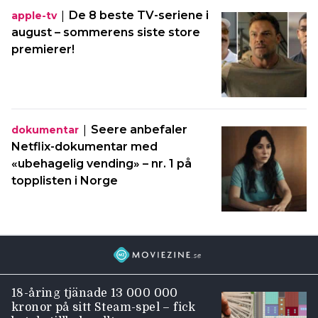
|
De 8 beste TV-seriene i
apple-tv
august – sommerens siste store
premierer!
|
Seere anbefaler
dokumentar
Netflix-dokumentar med
«ubehagelig vending» – nr. 1 på
topplisten i Norge
18-åring tjänade 13 000 000
kronor på sitt Steam-spel – fick