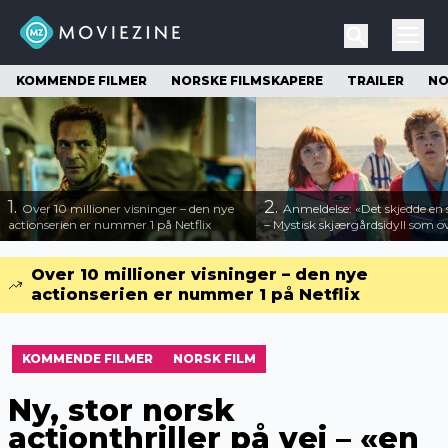
KOMMENDE FILMER
NORSKE FILMSKAPERE
TRAILER
NO
1.
2.
Over 10 millioner visninger – den nye
Anmeldelse: «Det skjedde e
actionserien er nummer 1 på Netflix
– Mystisk skjærgårdsidyll som o
Over 10 millioner visninger – den nye
actionserien er nummer 1 på Netflix
KOMMENDE FILMER
NORSK FILM
Ny, stor norsk
actionthriller på vei – «en