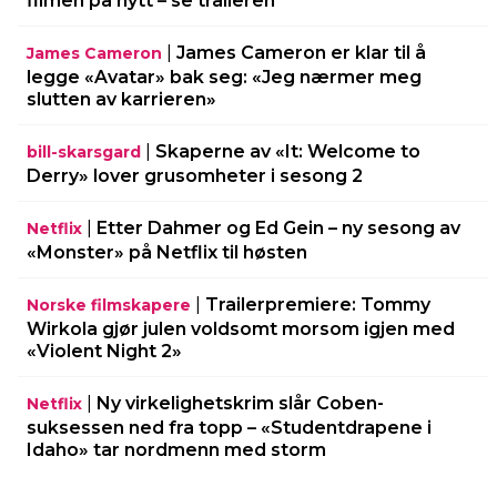
filmen på nytt – se traileren
|
James Cameron er klar til å
James Cameron
legge «Avatar» bak seg: «Jeg nærmer meg
slutten av karrieren»
|
Skaperne av «It: Welcome to
bill-skarsgard
Derry» lover grusomheter i sesong 2
|
Etter Dahmer og Ed Gein – ny sesong av
Netflix
«Monster» på Netflix til høsten
|
Trailerpremiere: Tommy
Norske filmskapere
Wirkola gjør julen voldsomt morsom igjen med
«Violent Night 2»
|
Ny virkelighetskrim slår Coben-
Netflix
suksessen ned fra topp – «Studentdrapene i
Idaho» tar nordmenn med storm