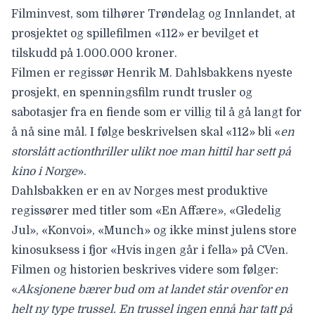
Filminvest, som tilhører Trøndelag og Innlandet, at
prosjektet og spillefilmen «
112
» er bevilget et
tilskudd på 1.000.000 kroner.
Filmen er regissør
Henrik M. Dahlsbakkens
nyeste
prosjekt, en spenningsfilm rundt trusler og
sabotasjer fra en fiende som er villig til å gå langt for
å nå sine mål. I følge beskrivelsen skal «112» bli «
en
storslått actionthriller ulikt noe man hittil har sett på
kino i Norge
».
Dahlsbakken er en av Norges mest produktive
regissører med titler som «
En Affære
», «
Gledelig
Jul
», «
Konvoi
», «
Munch
» og ikke minst julens store
kinosuksess i fjor «
Hvis ingen går i fella
» på CVen.
Filmen og historien beskrives videre som følger:
«
Aksjonene bærer bud om at landet står ovenfor en
helt ny type trussel. En trussel ingen ennå har tatt på