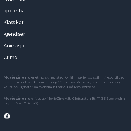
apple-tv
Klassiker
Kjendiser
Animasjon
Crime
Moviezine.no
er et norsk nettsted for film, serier og spill. I tillegg til det
populære nettstedet kan du også finne oss på Instagram, Facebook og
Youtube. Nyheter på svenska hittar du på
Moviezine.se
.
Moviezine.no
drives av MovieZine AB, Olofsgatan 18, 111 36 Stockholm
(org.nr 559200-1142).
Facebook