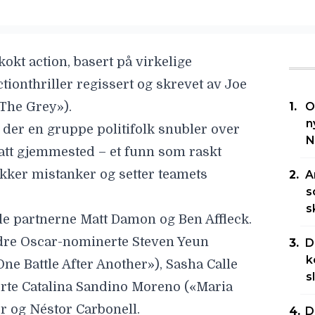
okt action, basert på virkelige
tionthriller regissert og skrevet av
Joe
The Grey»).
O
n
, der en gruppe politifolk snubler over
N
att gjemmested – et funn som raskt
vekker mistanker og setter teamets
A
s
s
mle partnerne
Matt Damon
og
Ben Affleck
.
andre Oscar-nominerte
Steven Yeun
D
k
ne Battle After Another»),
Sasha Calle
s
erte
Catalina Sandino Moreno
(«Maria
er
og
Néstor Carbonell
.
D