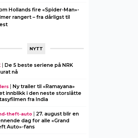
om Hollands fire «Spider-Man»-
ilmer rangert – fra dårligst til
est
NYTT
|
De 5 beste seriene på NRK
K
urat nå
|
Ny trailer til «Ramayana»
lers
 et innblikk i den neste storslåtte
tasyfilmen fra India
|
27. august blir en
nd-theft-auto
nnende dag for alle «Grand
ft Auto»-fans