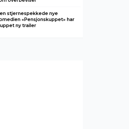
om overbeviser
en stjernespekkede nye
omedien «Pensjonskuppet» har
luppet ny trailer