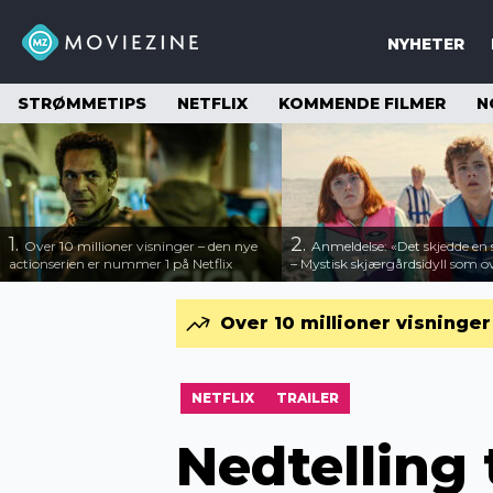
NYHETER
STRØMMETIPS
NETFLIX
KOMMENDE FILMER
N
1.
2.
Over 10 millioner visninger – den nye
Anmeldelse: «Det skjedde e
actionserien er nummer 1 på Netflix
– Mystisk skjærgårdsidyll som o
Over 10 millioner visninge
NETFLIX
TRAILER
Nedtelling t