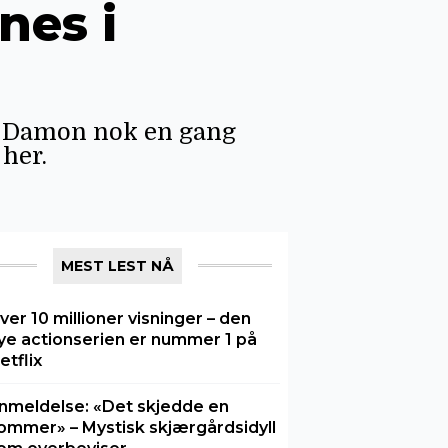
nes i
tt Damon nok en gang
her.
MEST LEST NÅ
ver 10 millioner visninger – den
ye actionserien er nummer 1 på
etflix
nmeldelse: «Det skjedde en
ommer» – Mystisk skjærgårdsidyll