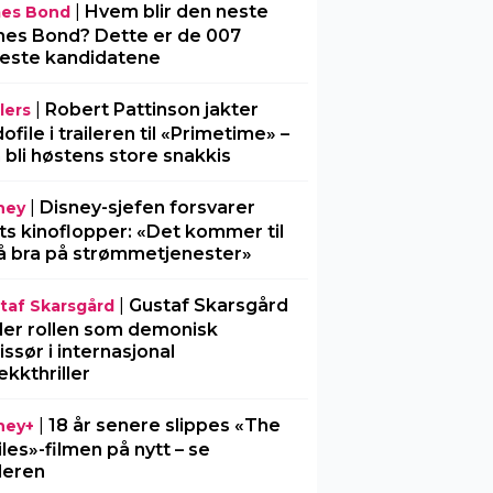
|
Hvem blir den neste
es Bond
es Bond? Dette er de 007
este kandidatene
|
Robert Pattinson jakter
lers
ofile i traileren til «Primetime» –
 bli høstens store snakkis
|
Disney-sjefen forsvarer
ney
ts kinoflopper: «Det kommer til
å bra på strømmetjenester»
|
Gustaf Skarsgård
taf Skarsgård
ller rollen som demonisk
issør i internasjonal
ekkthriller
|
18 år senere slippes «The
ney+
iles»-filmen på nytt – se
ileren