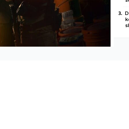
s
D
k
s