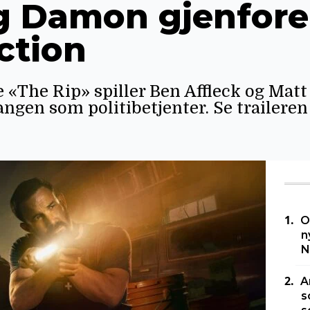
og Damon gjenfore
ction
e «The Rip» spiller Ben Affleck og Ma
gen som politibetjenter. Se traileren 
O
n
N
A
s