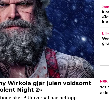
Jam
kla
«Je
kar
bil
Wel
gru
NRK
seri
akku