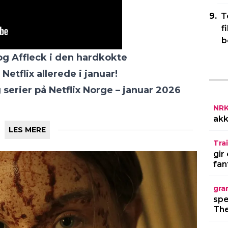
T
f
b
g Affleck i den hardkokte
Netflix allerede i januar!
 serier på Netflix Norge – januar 2026
NR
akk
LES MERE
Trai
gir
fan
gra
spe
The