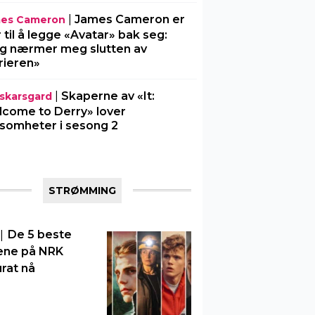
|
James Cameron er
es Cameron
r til å legge «Avatar» bak seg:
g nærmer meg slutten av
rieren»
|
Skaperne av «It:
l-skarsgard
come to Derry» lover
somheter i sesong 2
STRØMMING
|
De 5 beste
ene på NRK
rat nå