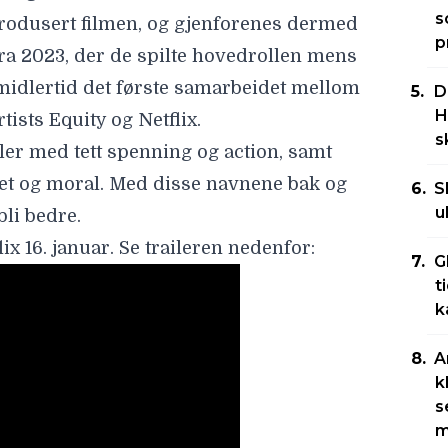
s
rodusert filmen, og gjenforenes dermed
p
ra 2023, der de spilte hovedrollen mens
 imidlertid det første samarbeidet mellom
D
H
ists Equity og Netflix.
s
ller med tett spenning og action, samt
tet og moral. Med disse navnene bak og
S
u
bli bedre.
lix
16. januar
. Se traileren nedenfor:
G
t
k
A
k
s
m