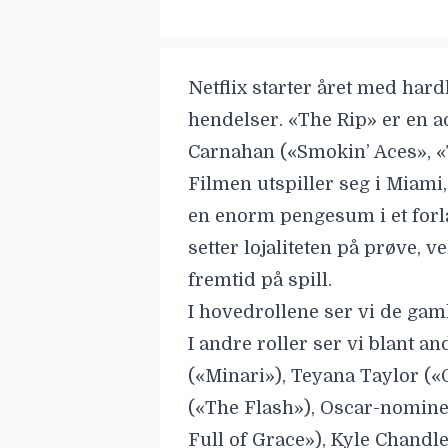
Netflix
starter året med hardk
hendelser.
«The Rip»
er en ac
Carnahan
(«Smokin’ Aces», «
Filmen utspiller seg i Miami
en enorm pengesum i et forl
setter lojaliteten på prøve, 
fremtid på spill.
I hovedrollene ser vi de ga
I andre roller ser vi blant 
(«Minari»),
Teyana Taylor
(«O
(«The Flash»), Oscar-nomin
Full of Grace»),
Kyle Chandl