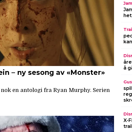
Jam
Jam
het
Trai
ped
kan
Dis
åre
å g
Gus
spi
reg
skr
Dis
X-F
tra