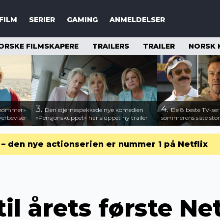
FILM
SERIER
GAMING
ANMELDELSER
ORSKE FILMSKAPERE
TRAILERS
TRAILER
NORSK 
3.
4.
n sommer»
Den stjernespekkede nye komedien
De 8 beste TV-ser
verbeviser
«Pensjonskuppet» har sluppet ny trailer
sommerens siste stor
r – den nye actionserien er nummer 1 på Netflix
il årets første Netf