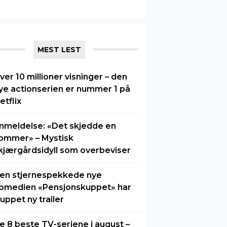
MEST LEST
ver 10 millioner visninger – den
ye actionserien er nummer 1 på
etflix
nmeldelse: «Det skjedde en
ommer» – Mystisk
kjærgårdsidyll som overbeviser
en stjernespekkede nye
omedien «Pensjonskuppet» har
luppet ny trailer
e 8 beste TV-seriene i august –