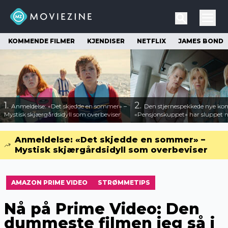
KOMMENDE FILMER
KJENDISER
NETFLIX
JAMES BOND
1.
2.
Anmeldelse: «Det skjedde en sommer» –
Den stjernespekkede nye ko
Mystisk skjærgårdsidyll som overbeviser
«Pensjonskuppet» har sluppet ny
Anmeldelse: «Det skjedde en sommer» –
Mystisk skjærgårdsidyll som overbeviser
AMAZON PRIME VIDEO
STRØMMETIPS
Nå på Prime Video: Den
dummeste filmen jeg så i