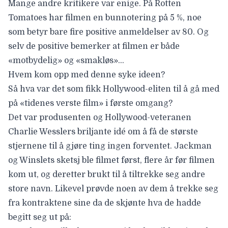
Mange andre kritikere var enige. På Rotten
Tomatoes har filmen en bunnotering på 5 %, noe
som betyr bare fire positive anmeldelser av 80. Og
selv de positive bemerker at filmen er både
«motbydelig» og «smakløs»…
Hvem kom opp med denne syke ideen?
Så hva var det som fikk Hollywood-eliten til å gå med
på «tidenes verste film» i første omgang?
Det var produsenten og Hollywood-veteranen
Charlie Wesslers
briljante idé om å få de største
stjernene til å gjøre ting ingen forventet. Jackman
og Winslets sketsj ble filmet først, flere år før filmen
kom ut, og deretter brukt til å tiltrekke seg andre
store navn. Likevel prøvde noen av dem å trekke seg
fra kontraktene sine da de skjønte hva de hadde
begitt seg ut på: