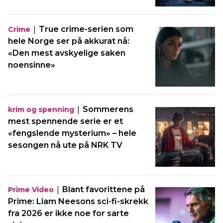
|
True crime-serien som
Crime
hele Norge ser på akkurat nå:
«Den mest avskyelige saken
noensinne»
|
Sommerens
krim og spenning
mest spennende serie er et
«fengslende mysterium» – hele
sesongen nå ute på NRK TV
|
Blant favorittene på
Prime Video
Prime: Liam Neesons sci-fi-skrekk
fra 2026 er ikke noe for sarte