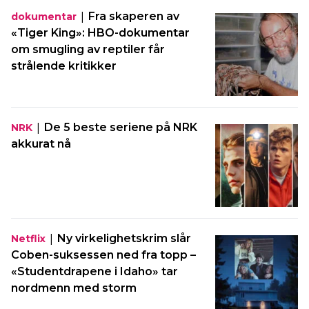
|
Fra skaperen av
dokumentar
«Tiger King»: HBO-dokumentar
om smugling av reptiler får
strålende kritikker
|
De 5 beste seriene på NRK
NRK
akkurat nå
|
Ny virkelighetskrim slår
Netflix
Coben-suksessen ned fra topp –
«Studentdrapene i Idaho» tar
nordmenn med storm