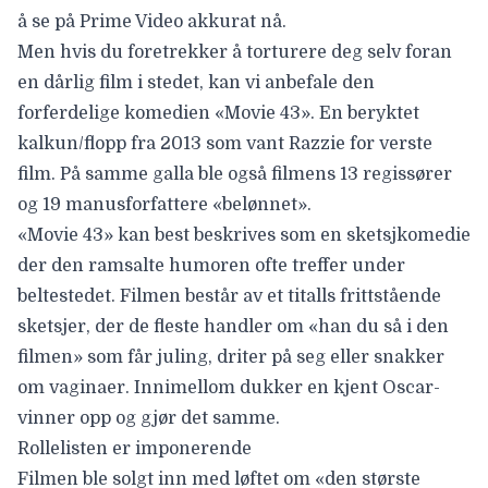
å se på Prime Video akkurat nå.
Men hvis du foretrekker å torturere deg selv foran
en dårlig film i stedet, kan vi anbefale den
forferdelige komedien «Movie 43». En beryktet
kalkun/flopp fra 2013 som vant Razzie for verste
film. På samme galla ble også filmens 13 regissører
og 19 manusforfattere «belønnet».
«Movie 43» kan best beskrives som en sketsjkomedie
der den ramsalte humoren ofte treffer under
beltestedet. Filmen består av et titalls frittstående
sketsjer, der de fleste handler om «han du så i den
filmen» som får juling, driter på seg eller snakker
om vaginaer. Innimellom dukker en kjent Oscar-
vinner opp og gjør det samme.
Rollelisten er imponerende
Filmen ble solgt inn med løftet om «den største