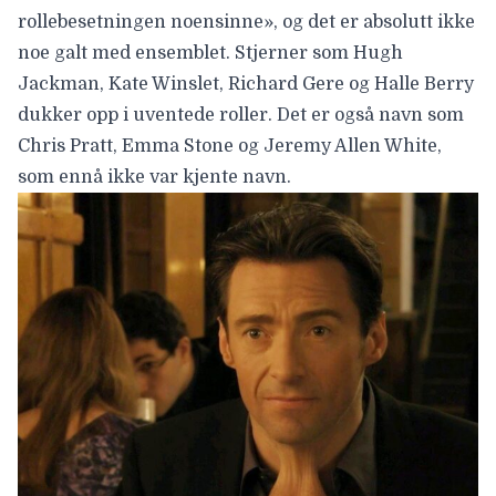
rollebesetningen noensinne», og det er absolutt ikke
noe galt med ensemblet. Stjerner som
Hugh
Jackman
,
Kate Winslet
,
Richard Gere
og
Halle Berry
dukker opp i uventede roller. Det er også navn som
Chris Pratt
,
Emma Stone
og
Jeremy Allen White
,
som ennå ikke var kjente navn.