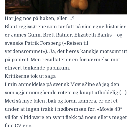
Har jeg noe på haken, eller …?
Blant regissørene som tar fatt på sine egne historier
er
James Gunn
,
Brett Ratner
,
Elizabeth Banks
– og
svenske
Patrik Forsberg
(«Reisen til
verdensrommet»). Ja, det høres kanskje morsomt ut
på papiret. Men resultatet er en fornærmelse mot
ethvert tenkende publikum.
Kritikerne tok ut saga
I min
anmeldelse på svensk MovieZine
så jeg den
som «gjennomgående rotete og knapt utholdelig (…)
Med så mye talent bak og foran kamera, er det et
under at ingen trakk i nødbremsen før. «Movie 43″
vil for alltid være en svart flekk på noen ellers meget
fine CV-er.»