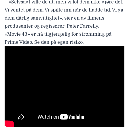
– «Selvsagt ville de ut, men vi lot dem ikke gjøre det.
Vi ventet på dem. Vi spilte inn når de hadde tid. Vi ga
dem dårlig samvittighet», sier en av filmens
produsenter og regissører, Peter Farrelly.
«Movie 43» er nå tilgjengelig for strømming på
Prime Video
. Se den på egen risiko.