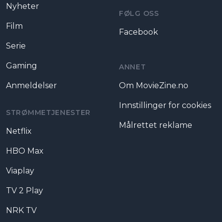
Nyheter
FØLG OSS
Film
Facebook
Serie
Gaming
ANNET
Anmeldelser
Om MovieZine.no
Innstillinger for cookies
STRØMMETJENESTER
Målrettet reklame
Netflix
HBO Max
Viaplay
TV 2 Play
NRK TV