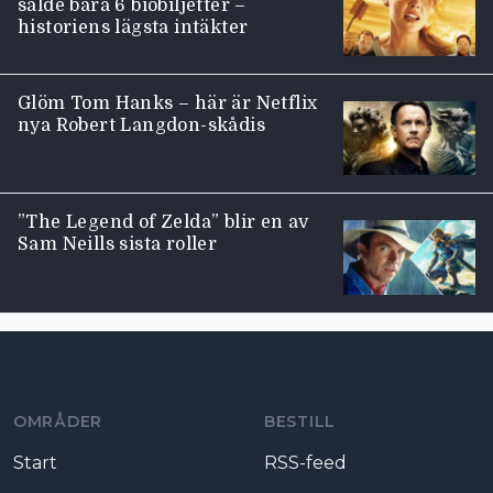
sålde bara 6 biobiljetter –
historiens lägsta intäkter
Glöm Tom Hanks – här är Netflix
nya Robert Langdon-skådis
”The Legend of Zelda” blir en av
Sam Neills sista roller
Moviezine footer navigation
OMRÅDER
BESTILL
Start
RSS-feed