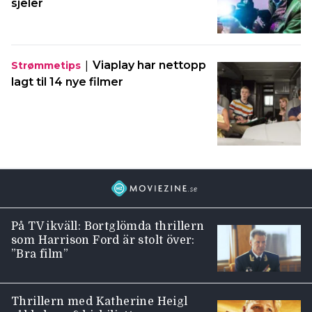
sjeler
|
Viaplay har nettopp
Strømmetips
lagt til 14 nye filmer
På TV ikväll: Bortglömda thrillern
som Harrison Ford är stolt över:
”Bra film”
Thrillern med Katherine Heigl