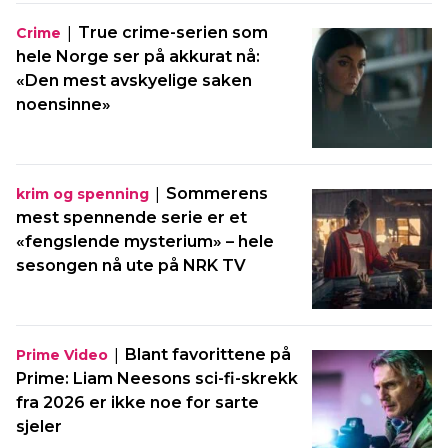
|
True crime-serien som
Crime
hele Norge ser på akkurat nå:
«Den mest avskyelige saken
noensinne»
|
Sommerens
krim og spenning
mest spennende serie er et
«fengslende mysterium» – hele
sesongen nå ute på NRK TV
|
Blant favorittene på
Prime Video
Prime: Liam Neesons sci-fi-skrekk
fra 2026 er ikke noe for sarte
sjeler