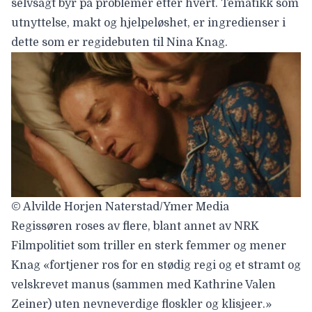
selvsagt byr på problemer etter hvert. Tematikk som
utnyttelse, makt og hjelpeløshet, er ingredienser i
dette som er regidebuten til
Nina Knag
.
© Alvilde Horjen Naterstad/Ymer Media
Regissøren roses av flere, blant annet av
NRK
Filmpolitiet
som triller en sterk femmer og mener
Knag «fortjener ros for en stødig regi og et stramt og
velskrevet manus (sammen med Kathrine Valen
Zeiner) uten nevneverdige floskler og klisjeer.»