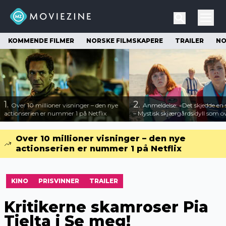
KOMMENDE FILMER
NORSKE FILMSKAPERE
TRAILER
NO
1.
2.
Over 10 millioner visninger – den nye
Anmeldelse: «Det skjedde e
actionserien er nummer 1 på Netflix
– Mystisk skjærgårdsidyll som o
Over 10 millioner visninger – den nye
actionserien er nummer 1 på Netflix
KINO
PRISVINNER
TRAILER
Kritikerne skamroser Pia
Tjelta i Se meg!