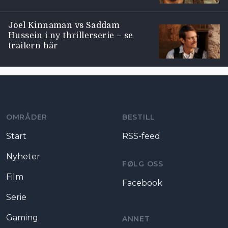
Joel Kinnaman vs Saddam
Hussein i ny thrillerserie – se
trailern här
Moviezine footer navigation
OMRÅDER
BESTILL
Start
RSS-feed
Nyheter
FØLG OSS
Film
Facebook
Serie
Gaming
ANNET