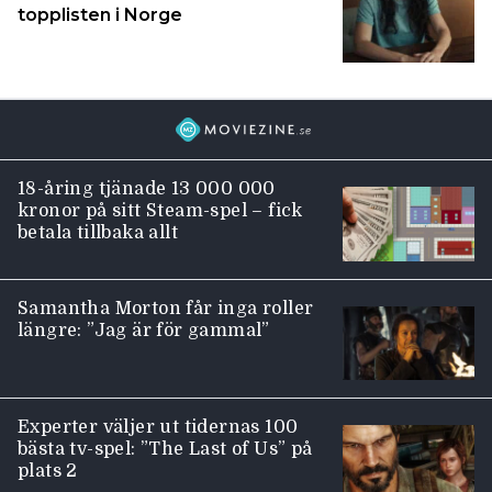
topplisten i Norge
18-åring tjänade 13 000 000
kronor på sitt Steam-spel – fick
betala tillbaka allt
Samantha Morton får inga roller
längre: ”Jag är för gammal”
Experter väljer ut tidernas 100
bästa tv-spel: ”The Last of Us” på
plats 2