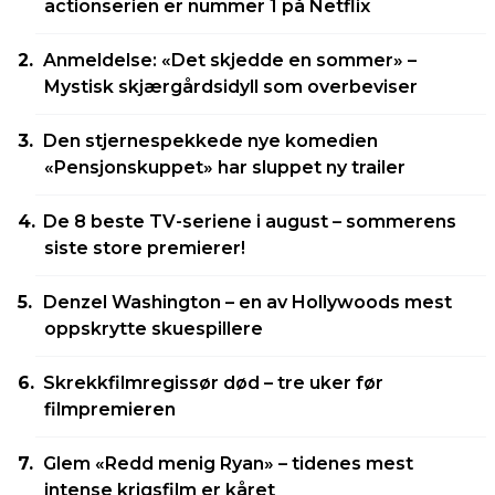
actionserien er nummer 1 på Netflix
Anmeldelse: «Det skjedde en sommer» –
Mystisk skjærgårdsidyll som overbeviser
Den stjernespekkede nye komedien
«Pensjonskuppet» har sluppet ny trailer
De 8 beste TV-seriene i august – sommerens
siste store premierer!
Denzel Washington – en av Hollywoods mest
oppskrytte skuespillere
Skrekkfilmregissør død – tre uker før
filmpremieren
Glem «Redd menig Ryan» – tidenes mest
intense krigsfilm er kåret