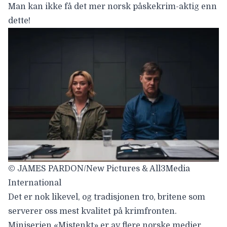
Man kan ikke få det mer norsk påskekrim-aktig enn
dette!
© JAMES PARDON/New Pictures & All3Media
International
Det er nok likevel, og tradisjonen tro, britene som
serverer oss mest kvalitet på krimfronten.
Miniserien «
Mistenkt
» er av flere norske medier