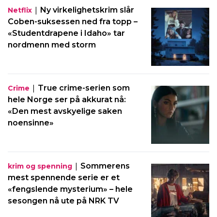
|
Ny virkelighetskrim slår
Netflix
Coben-suksessen ned fra topp –
«Studentdrapene i Idaho» tar
nordmenn med storm
|
True crime-serien som
Crime
hele Norge ser på akkurat nå:
«Den mest avskyelige saken
noensinne»
|
Sommerens
krim og spenning
mest spennende serie er et
«fengslende mysterium» – hele
sesongen nå ute på NRK TV