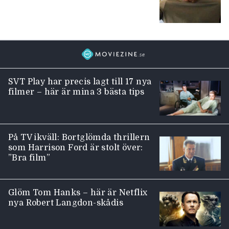
SVT Play har precis lagt till 17 nya
filmer – här är mina 3 bästa tips
På TV ikväll: Bortglömda thrillern
som Harrison Ford är stolt över:
”Bra film”
Glöm Tom Hanks – här är Netflix
nya Robert Langdon-skådis