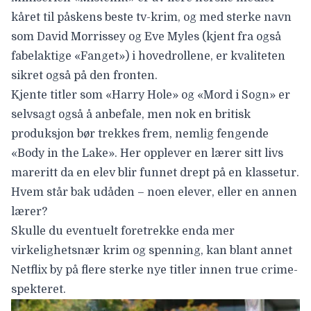
kåret til
påskens beste tv-krim
, og med sterke navn
som David Morrissey og Eve Myles (kjent fra
også
fabelaktige «Fanget»
) i hovedrollene, er kvaliteten
sikret også på den fronten.
Kjente titler som «
Harry Hole
» og «
Mord i Sogn
» er
selvsagt også å anbefale, men nok en britisk
produksjon bør trekkes frem, nemlig fengende
«
Body in the Lake
». Her opplever en lærer sitt livs
mareritt da en elev blir funnet drept på en klassetur.
Hvem står bak udåden – noen elever, eller en annen
lærer?
Skulle du eventuelt foretrekke enda mer
virkelighetsnær krim og spenning, kan blant annet
Netflix by på flere
sterke nye titler innen true crime-
spekteret
.