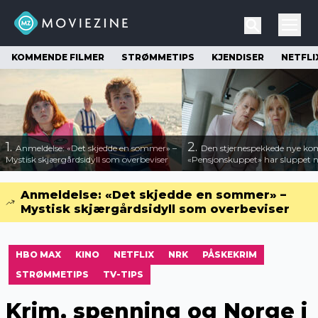
KOMMENDE FILMER
STRØMMETIPS
KJENDISER
NETFLI
1.
2.
Anmeldelse: «Det skjedde en sommer» –
Den stjernespekkede nye ko
Mystisk skjærgårdsidyll som overbeviser
«Pensjonskuppet» har sluppet ny
Anmeldelse: «Det skjedde en sommer» –
Mystisk skjærgårdsidyll som overbeviser
HBO MAX
KINO
NETFLIX
NRK
PÅSKEKRIM
STRØMMETIPS
TV-TIPS
Krim, spenning og Norge i