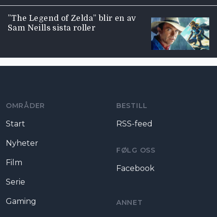
”The Legend of Zelda” blir en av
Sam Neills sista roller
Moviezine footer navigation
OMRÅDER
BESTILL
Start
RSS-feed
Nyheter
FØLG OSS
Film
Facebook
Serie
Gaming
ANNET