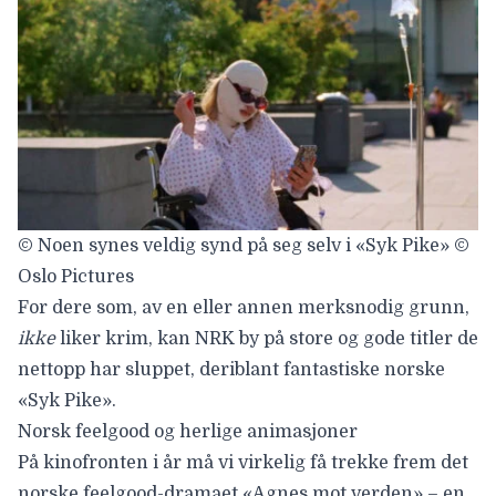
© Noen synes veldig synd på seg selv i «Syk Pike» ©
Oslo Pictures
For dere som, av en eller annen merksnodig grunn,
ikke
liker krim, kan
NRK by på store og gode titler
de
nettopp har sluppet, deriblant fantastiske norske
«
Syk Pike
».
Norsk feelgood og herlige animasjoner
På kinofronten i år må vi virkelig få trekke frem det
norske
feelgood-dramaet «
Agnes mot verden
»
– en