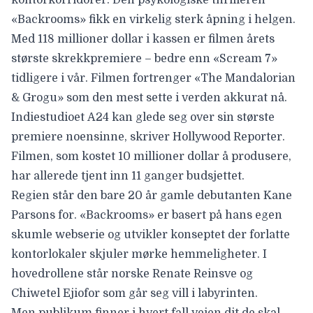
«
Backrooms
» fikk en virkelig sterk åpning i helgen.
Med
118 millioner dollar i kassen
er filmen årets
største skrekkpremiere – bedre enn «
Scream 7
»
tidligere i vår. Filmen fortrenger «
The Mandalorian
& Grogu
» som den mest sette i verden akkurat nå.
Indiestudioet
A24
kan glede seg over sin største
premiere noensinne, skriver
Hollywood Reporter
.
Filmen, som kostet 10 millioner dollar å produsere,
har allerede tjent inn 11 ganger budsjettet.
Regien står den bare 20 år gamle
debutanten Kane
Parsons for
. «Backrooms» er basert på hans egen
skumle webserie og utvikler konseptet der forlatte
kontorlokaler skjuler mørke hemmeligheter.
I
hovedrollene står norske
Renate Reinsve
og
Chiwetel Ejiofor
som går seg vill i labyrinten.
Men publikum finner i hvert fall veien dit de skal –