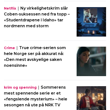
|
Ny virkelighetskrim slår
Netflix
Coben-suksessen ned fra topp –
«Studentdrapene i Idaho» tar
nordmenn med storm
|
True crime-serien som
Crime
hele Norge ser på akkurat nå:
«Den mest avskyelige saken
noensinne»
|
Sommerens
krim og spenning
mest spennende serie er et
«fengslende mysterium» – hele
sesongen nå ute på NRK TV