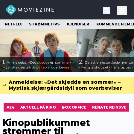
NETFLIX
STRØMMETIPS
KJENDISER
KOMMENDE FILME
1.
2.
Anmeldelse: «Det skjedde en sommer» –
Den stjernespekkede nye ko
Mystisk skjærgårdsidyll som overbeviser
«Pensjonskuppet» har sluppet ny
Anmeldelse: «Det skjedde en sommer» –
Mystisk skjærgårdsidyll som overbeviser
A24
AKTUELL PÅ KINO
BOX OFFICE
RENATE REINSVE
Kinopublikummet
strømmer til