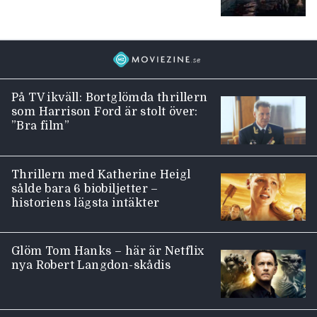
På TV ikväll: Bortglömda thrillern
som Harrison Ford är stolt över:
”Bra film”
Thrillern med Katherine Heigl
sålde bara 6 biobiljetter –
historiens lägsta intäkter
Glöm Tom Hanks – här är Netflix
nya Robert Langdon-skådis