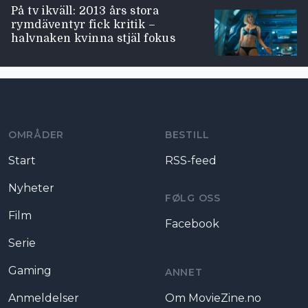
På tv ikväll: 2013 års stora
rymdäventyr fick kritik –
halvnaken kvinna stjäl fokus
Moviezine footer navigation
OMRÅDER
BESTILL
Start
RSS-feed
Nyheter
FØLG OSS
Film
Facebook
Serie
Gaming
ANNET
Anmeldelser
Om MovieZine.no