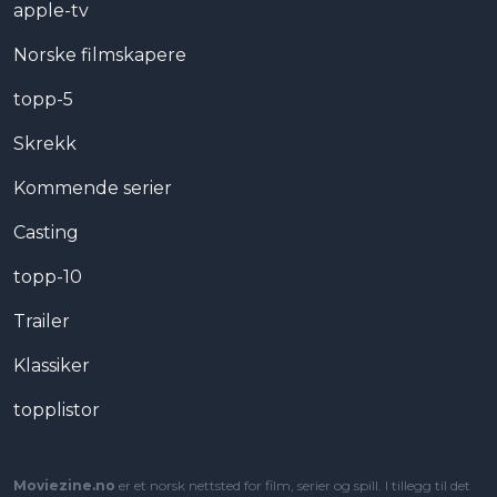
apple-tv
Norske filmskapere
topp-5
Skrekk
Kommende serier
Casting
topp-10
Trailer
Klassiker
topplistor
Moviezine.no
er et norsk nettsted for film, serier og spill. I tillegg til det