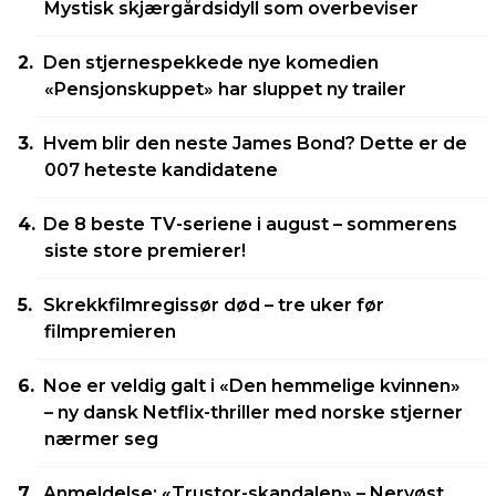
Mystisk skjærgårdsidyll som overbeviser
Den stjernespekkede nye komedien
«Pensjonskuppet» har sluppet ny trailer
Hvem blir den neste James Bond? Dette er de
007 heteste kandidatene
De 8 beste TV-seriene i august – sommerens
siste store premierer!
Skrekkfilmregissør død – tre uker før
filmpremieren
Noe er veldig galt i «Den hemmelige kvinnen»
– ny dansk Netflix-thriller med norske stjerner
nærmer seg
Anmeldelse: «Trustor-skandalen» – Nervøst,