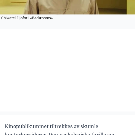
Chiwetel Ejiofor i «Backrooms»
Kinopublikummet tiltrekkes av skumle
kontorkorridorer. Den psykologiske thrilleren