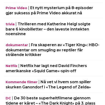
|
Et nytt mysterium på 8-episoder
Prime Video
gjør suksess på Prime Video akkurat nå
|
Thrilleren med Katherine Heigl solgte
trivia
bare 6 kinobilletter – den laveste inntekten
noensinne
|
Fra skaperen av «Tiger King»: HBO-
dokumentar
dokumentar om smugling av reptiler får
strålende kritikker
|
Netflix har lagt ned David Finchers
Netflix
amerikanske «Squid Game»-spin-off
|
Nå vet vi hvem som spiller
Kommende filmer
skurken Ganondorf i «The Legend of Zelda»
|
De 30 beste superheltfilmene gjennom
DC
tidene er kåret – «The Dark Knight» på 3. plass