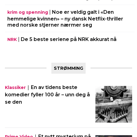
|
Noe er veldig galt i «Den
krim og spenning
hemmelige kvinnen» – ny dansk Netflix-thriller
med norske stjerner nærmer seg
|
De 5 beste seriene på NRK akkurat nå
NRK
STRØMMING
|
En av tidens beste
Klassiker
komedier fyller 100 år – unn deg å
se den
|
Et nytt mysterium på
Prime Video