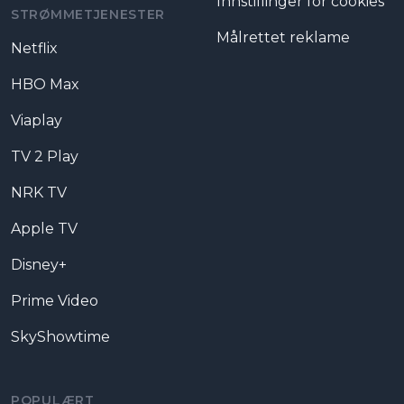
Innstillinger for cookies
STRØMMETJENESTER
Målrettet reklame
Netflix
HBO Max
Viaplay
TV 2 Play
NRK TV
Apple TV
Disney+
Prime Video
SkyShowtime
POPULÆRT