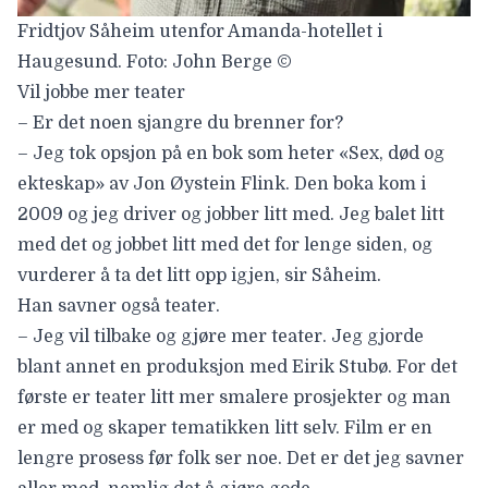
Fridtjov Såheim utenfor Amanda-hotellet i
Haugesund. Foto: John Berge ©
Vil jobbe mer teater
– Er det noen sjangre du brenner for?
– Jeg tok opsjon på en bok som heter «Sex, død og
ekteskap» av Jon Øystein Flink. Den boka kom i
2009 og jeg driver og jobber litt med. Jeg balet litt
med det og jobbet litt med det for lenge siden, og
vurderer å ta det litt opp igjen, sir Såheim.
Han savner også teater.
– Jeg vil tilbake og gjøre mer teater. Jeg gjorde
blant annet en produksjon med Eirik Stubø. For det
første er teater litt mer smalere prosjekter og man
er med og skaper tematikken litt selv. Film er en
lengre prosess før folk ser noe. Det er det jeg savner