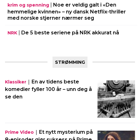
|
Noe er veldig galt i «Den
krim og spenning
hemmelige kvinnen» – ny dansk Netflix-thriller
med norske stjerner nærmer seg
|
De 5 beste seriene på NRK akkurat nå
NRK
STRØMMING
|
En av tidens beste
Klassiker
komedier fyller 100 år – unn deg å
se den
|
Et nytt mysterium på
Prime Video
8-episoder gjør suksess på Prime