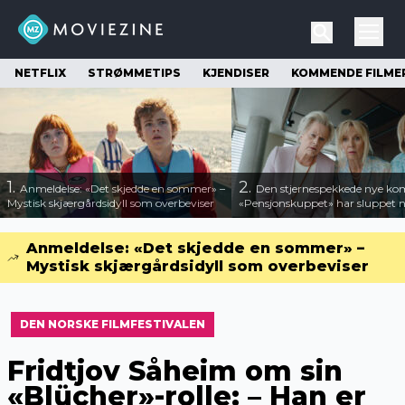
NETFLIX
STRØMMETIPS
KJENDISER
KOMMENDE FILME
1.
2.
Anmeldelse: «Det skjedde en sommer» –
Den stjernespekkede nye ko
Mystisk skjærgårdsidyll som overbeviser
«Pensjonskuppet» har sluppet ny
Anmeldelse: «Det skjedde en sommer» –
Mystisk skjærgårdsidyll som overbeviser
DEN NORSKE FILMFESTIVALEN
Fridtjov Såheim om sin
«Blücher»-rolle: – Han er