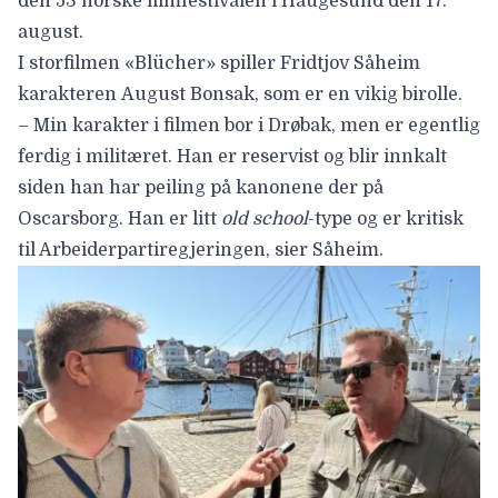
den 53 norske filmfestivalen i Haugesund den 17.
august.
I storfilmen «Blücher» spiller Fridtjov Såheim
karakteren
August Bonsa
k, som er en vikig birolle.
– Min karakter i filmen bor i Drøbak, men er egentlig
ferdig i militæret. Han er reservist og blir innkalt
siden han har peiling på kanonene der på
Oscarsborg. Han er litt
old school
-type og er kritisk
til Arbeiderpartiregjeringen, sier Såheim.