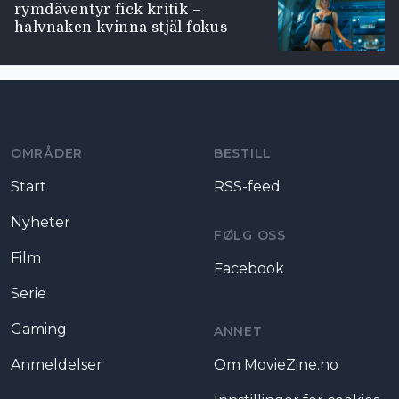
rymdäventyr fick kritik –
halvnaken kvinna stjäl fokus
Moviezine footer navigation
OMRÅDER
BESTILL
Start
RSS-feed
Nyheter
FØLG OSS
Film
Facebook
Serie
Gaming
ANNET
Anmeldelser
Om MovieZine.no