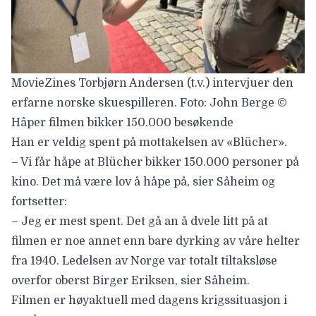
MovieZines Torbjørn Andersen (t.v.) intervjuer den
erfarne norske skuespilleren. Foto: John Berge ©
Håper filmen bikker 150.000 besøkende
Han er veldig spent på mottakelsen av «Blücher».
– Vi får håpe at
Blücher
bikker 150.000 personer på
kino. Det må være lov å håpe på, sier Såheim og
fortsetter:
– Jeg er mest spent. Det gå an å dvele litt på at
filmen er noe annet enn bare dyrking av våre helter
fra 1940. Ledelsen av Norge var totalt tiltaksløse
overfor oberst Birger Eriksen, sier Såheim.
Filmen er høyaktuell med dagens krigssituasjon i