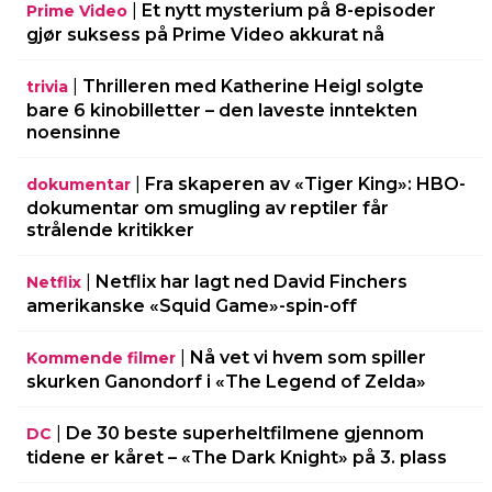
|
Et nytt mysterium på 8-episoder
Prime Video
gjør suksess på Prime Video akkurat nå
|
Thrilleren med Katherine Heigl solgte
trivia
bare 6 kinobilletter – den laveste inntekten
noensinne
|
Fra skaperen av «Tiger King»: HBO-
dokumentar
dokumentar om smugling av reptiler får
strålende kritikker
|
Netflix har lagt ned David Finchers
Netflix
amerikanske «Squid Game»-spin-off
|
Nå vet vi hvem som spiller
Kommende filmer
skurken Ganondorf i «The Legend of Zelda»
|
De 30 beste superheltfilmene gjennom
DC
tidene er kåret – «The Dark Knight» på 3. plass