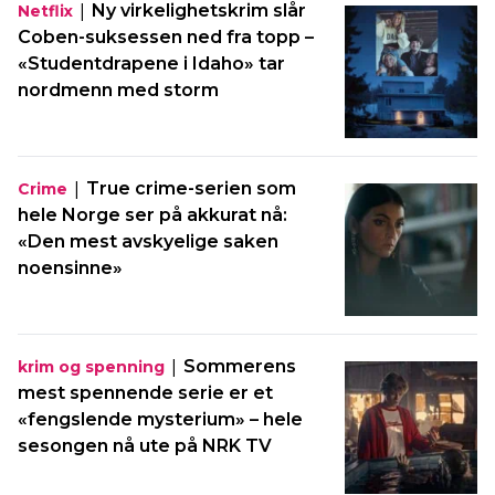
|
Ny virkelighetskrim slår
Netflix
Coben-suksessen ned fra topp –
«Studentdrapene i Idaho» tar
nordmenn med storm
|
True crime-serien som
Crime
hele Norge ser på akkurat nå:
«Den mest avskyelige saken
noensinne»
|
Sommerens
krim og spenning
mest spennende serie er et
«fengslende mysterium» – hele
sesongen nå ute på NRK TV