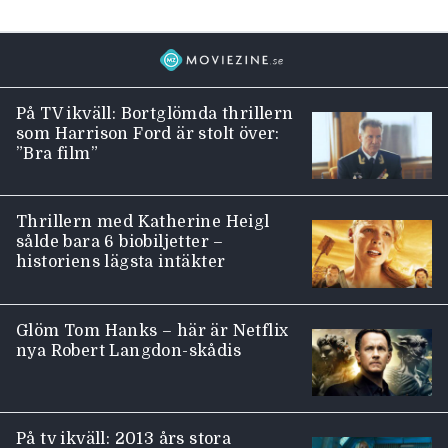
På TV ikväll: Bortglömda thrillern
som Harrison Ford är stolt över:
”Bra film”
Thrillern med Katherine Heigl
sålde bara 6 biobiljetter –
historiens lägsta intäkter
Glöm Tom Hanks – här är Netflix
nya Robert Langdon-skådis
På tv ikväll: 2013 års stora