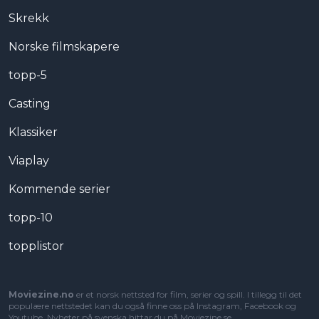
Skrekk
Norske filmskapere
topp-5
Casting
Klassiker
Viaplay
Kommende serier
topp-10
topplistor
Moviezine.no
er et norsk nettsted for film, serier og spill. I tillegg til det
populære nettstedet kan du også finne oss på Instagram, Facebook og
Youtube. Nyheter på svenska hittar du på
Moviezine.se
.