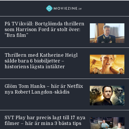
På TV ikväll: Bortglömda thrillern
som Harrison Ford är stolt över:
”Bra film”
Thrillern med Katherine Heigl
sålde bara 6 biobiljetter –
historiens lägsta intäkter
Glöm Tom Hanks – här är Netflix
nya Robert Langdon-skådis
SVT Play har precis lagt till 17 nya
filmer – här är mina 3 bästa tips