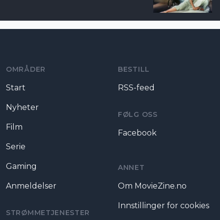
Moviezine footer navigation
OMRÅDER
BESTILL
Start
RSS-feed
Nyheter
FØLG OSS
Film
Facebook
Serie
Gaming
ANNET
Anmeldelser
Om MovieZine.no
Innstillinger for cookies
STRØMMETJENESTER