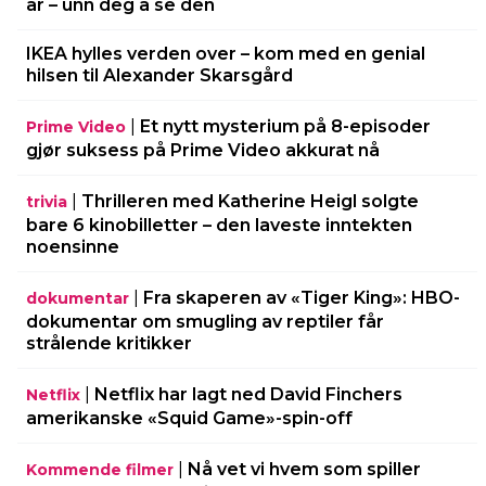
år – unn deg å se den
IKEA hylles verden over – kom med en genial
hilsen til Alexander Skarsgård
|
Et nytt mysterium på 8-episoder
Prime Video
gjør suksess på Prime Video akkurat nå
|
Thrilleren med Katherine Heigl solgte
trivia
bare 6 kinobilletter – den laveste inntekten
noensinne
|
Fra skaperen av «Tiger King»: HBO-
dokumentar
dokumentar om smugling av reptiler får
strålende kritikker
|
Netflix har lagt ned David Finchers
Netflix
amerikanske «Squid Game»-spin-off
|
Nå vet vi hvem som spiller
Kommende filmer