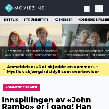
NETFLIX
STRØMMETIPS
KJENDISER
KOMMENDE FILME
1.
2.
Anmeldelse: «Det skjedde en sommer» –
Den stjernespekkede nye ko
Mystisk skjærgårdsidyll som overbeviser
«Pensjonskuppet» har sluppet ny
Anmeldelse: «Det skjedde en sommer» –
Mystisk skjærgårdsidyll som overbeviser
KOMMENDE FILMER
Innspillingen av «John
Rambo» er i gang! Han