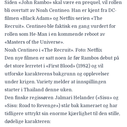
Siden «John Rambo» skal være en prequel, vil rollen
bli overtatt av
Noah Centineo
. Han er kjent fra DC-
filmen «Black Adam» og Netflix-serien «The
Recruit». Centineo ble faktisk en gang vurdert for
rollen som He-Man i en kommende reboot av
«Masters of the Universe».
Noah Centineo i «The Recruit». Foto: Netflix
Den nye filmen er satt noen år før Rambos debut på
det store lerretet i «First Blood» (1982) og vil
utforske karakterens bakgrunn og opplevelser
under krigen. Variety melder at innspillingen
starter i Thailand denne uken.
Den finske regissøren
Jalmari Helander
(«Sisu» og
«
Sisu: Road to Revenge»
) står bak kameraet og har
tidligere uttrykt sin enorme kjærlighet til den stille,
dødelige karakteren: