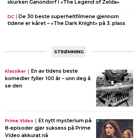
skurken Ganondorf i «The Legend of Zelda»
|
De 30 beste superheltfilmene gjennom
DC
tidene er kåret – «The Dark Knight» på 3. plass
STRØMMING
|
En av tidens beste
Klassiker
komedier fyller 100 år – unn deg å
se den
|
Et nytt mysterium på
Prime Video
8-episoder gjør suksess på Prime
Video akkurat nå