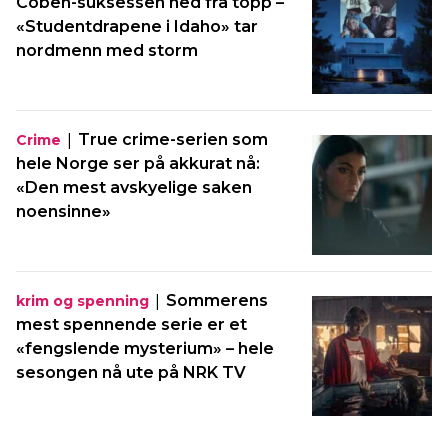
Coben-suksessen ned fra topp –
«Studentdrapene i Idaho» tar
nordmenn med storm
|
True crime-serien som
Crime
hele Norge ser på akkurat nå:
«Den mest avskyelige saken
noensinne»
|
Sommerens
krim og spenning
mest spennende serie er et
«fengslende mysterium» – hele
sesongen nå ute på NRK TV