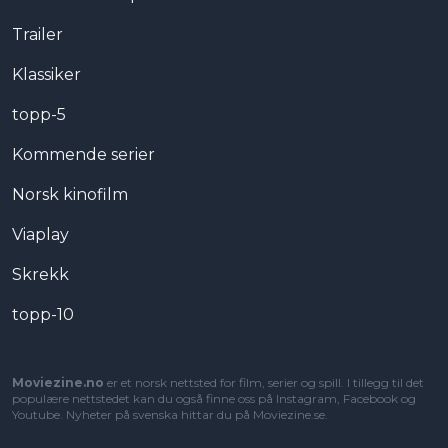
Trailer
Klassiker
topp-5
Kommende serier
Norsk kinofilm
Viaplay
Skrekk
topp-10
Moviezine.no
er et norsk nettsted for film, serier og spill. I tillegg til det
populære nettstedet kan du også finne oss på Instagram, Facebook og
Youtube. Nyheter på svenska hittar du på
Moviezine.se
.