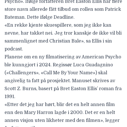
Psycho». Ifølge forfatteren
Bret Easton Ellis
har
flere
store navn allerede fått tilbud om rollen som Patrick
Bateman. Dette ifølge
Deadline
.
«En rekke kjente skuespillere, som jeg ikke kan
nevne, har takket nei. Jeg tror kanskje de ikke vil bli
sammenlignet med Christian Bale», sa Ellis i sin
podcast.
Planene om en
ny filmatisering av American Psycho
ble kunngjort i 2024. Regissør
Luca Guadagnino
(«Challengers», «Call Me By Your Name») skal
angivelig ta fatt på prosjektet. Manuset skrives av
Scott Z. Burns
, basert på Bret Easton Ellis’ roman fra
1991.
«Etter det jeg har hørt, blir det en helt annen film
enn den Mary Harron lagde i 2000. Det er en helt
annen visjon uten likheter med den filmen», legger