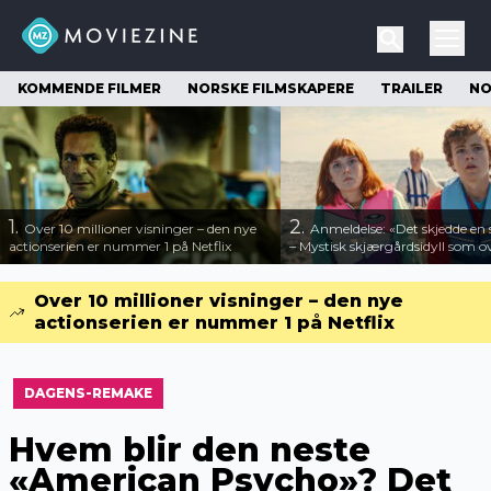
KOMMENDE FILMER
NORSKE FILMSKAPERE
TRAILER
NO
1.
2.
Over 10 millioner visninger – den nye
Anmeldelse: «Det skjedde e
actionserien er nummer 1 på Netflix
– Mystisk skjærgårdsidyll som o
Over 10 millioner visninger – den nye
actionserien er nummer 1 på Netflix
DAGENS-REMAKE
Hvem blir den neste
«American Psycho»? Det