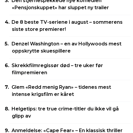
Den stjernespekkede nye komedien
«Pensjonskuppet» har sluppet ny trailer
De 8 beste TV-seriene i august – sommerens
siste store premierer!
Denzel Washington – en av Hollywoods mest
oppskrytte skuespillere
Skrekkfilmregissør død – tre uker før
filmpremieren
Glem «Redd menig Ryan» – tidenes mest
intense krigsfilm er kåret
Helgetips: tre true crime-titler du ikke vil gå
glipp av
Anmeldelse: «Cape Fear» – En klassisk thriller