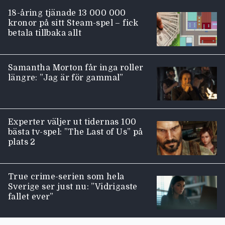
18-åring tjänade 13 000 000
kronor på sitt Steam-spel – fick
betala tillbaka allt
Samantha Morton får inga roller
längre: ”Jag är för gammal”
Experter väljer ut tidernas 100
bästa tv-spel: ”The Last of Us” på
plats 2
True crime-serien som hela
Sverige ser just nu: ”Vidrigaste
fallet ever”