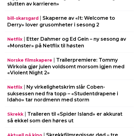
slutten av karrieren»
|
Skaperne av «It: Welcome to
bill-skarsgard
Derry» lover grusomheter i sesong 2
|
Etter Dahmer og Ed Gein – ny sesong av
Netflix
«Monster» på Netflix til høsten
|
Trailerpremiere: Tommy
Norske filmskapere
Wirkola gjør julen voldsomt morsom igjen med
«Violent Night 2»
|
Ny virkelighetskrim slår Coben-
Netflix
suksessen ned fra topp – «Studentdrapene i
Idaho» tar nordmenn med storm
|
Traileren til «Spider Island» er akkurat
Skrekk
så ekkel som den høres ut
|
Skrekkfilmregissør død – tre
Aktuell på kino