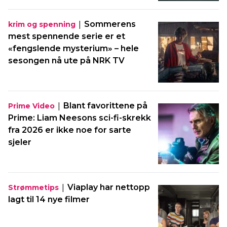
|
Sommerens
krim og spenning
mest spennende serie er et
«fengslende mysterium» – hele
sesongen nå ute på NRK TV
|
Blant favorittene på
Prime Video
Prime: Liam Neesons sci-fi-skrekk
fra 2026 er ikke noe for sarte
sjeler
|
Viaplay har nettopp
Strømmetips
lagt til 14 nye filmer