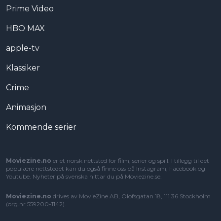
Prime Video
HBO MAX
apple-tv
Klassiker
Crime
Animasjon
Kommende serier
Moviezine.no
er et norsk nettsted for film, serier og spill. I tillegg til det
populære nettstedet kan du også finne oss på Instagram, Facebook og
Youtube. Nyheter på svenska hittar du på
Moviezine.se
.
Moviezine.no
drives av MovieZine AB, Olofsgatan 18, 111 36 Stockholm
(org.nr 559200-1142).