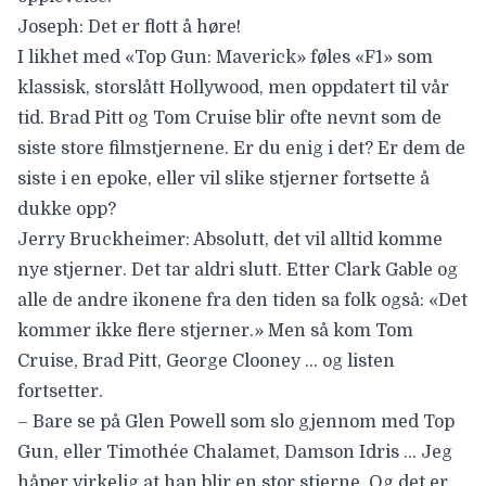
Joseph: Det er flott å høre!
I likhet med «Top Gun: Maverick» føles «F1» som
klassisk, storslått Hollywood, men oppdatert til vår
tid. Brad Pitt og Tom Cruise blir ofte nevnt som de
siste store filmstjernene. Er du enig i det? Er dem de
siste i en epoke, eller vil slike stjerner fortsette å
dukke opp?
Jerry Bruckheimer: Absolutt, det vil alltid komme
nye stjerner. Det tar aldri slutt. Etter Clark Gable og
alle de andre ikonene fra den tiden sa folk også: «Det
kommer ikke flere stjerner.» Men så kom Tom
Cruise, Brad Pitt, George Clooney … og listen
fortsetter.
– Bare se på Glen Powell som slo gjennom med Top
Gun, eller Timothée Chalamet, Damson Idris … Jeg
håper virkelig at han blir en stor stjerne. Og det er