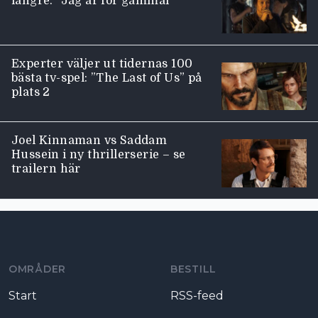
längre: ”Jag är för gammal”
Experter väljer ut tidernas 100
bästa tv-spel: ”The Last of Us” på
plats 2
Joel Kinnaman vs Saddam
Hussein i ny thrillerserie – se
trailern här
Moviezine footer navigation
OMRÅDER
BESTILL
Start
RSS-feed