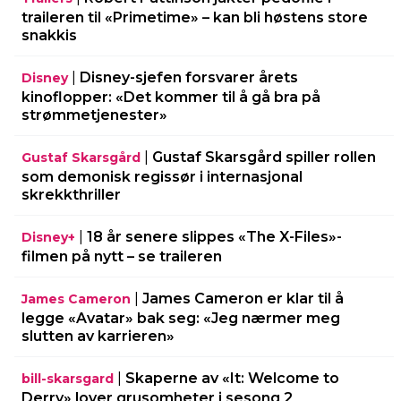
traileren til «Primetime» – kan bli høstens store
snakkis
|
Disney-sjefen forsvarer årets
Disney
kinoflopper: «Det kommer til å gå bra på
strømmetjenester»
|
Gustaf Skarsgård spiller rollen
Gustaf Skarsgård
som demonisk regissør i internasjonal
skrekkthriller
|
18 år senere slippes «The X-Files»-
Disney+
filmen på nytt – se traileren
|
James Cameron er klar til å
James Cameron
legge «Avatar» bak seg: «Jeg nærmer meg
slutten av karrieren»
|
Skaperne av «It: Welcome to
bill-skarsgard
Derry» lover grusomheter i sesong 2