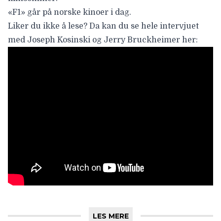
«F1» går på norske kinoer i dag.
Liker du ikke å lese? Da kan du se hele intervjuet
med Joseph Kosinski og Jerry Bruckheimer her:
LES MERE