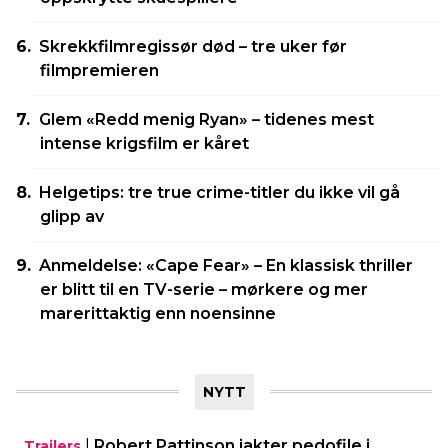
Skrekkfilmregissør død – tre uker før
filmpremieren
Glem «Redd menig Ryan» – tidenes mest
intense krigsfilm er kåret
Helgetips: tre true crime-titler du ikke vil gå
glipp av
Anmeldelse: «Cape Fear» – En klassisk thriller
er blitt til en TV-serie – mørkere og mer
marerittaktig enn noensinne
NYTT
|
Robert Pattinson jakter pedofile i
Trailers