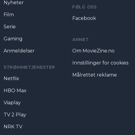
Nyheter
FØLG OSS
Film
Facebook
Serie
Gaming
ANNET
Anmeldelser
Om MovieZine.no
Innstillinger for cookies
STRØMMETJENESTER
Målrettet reklame
Netflix
HBO Max
Viaplay
TV 2 Play
NRK TV