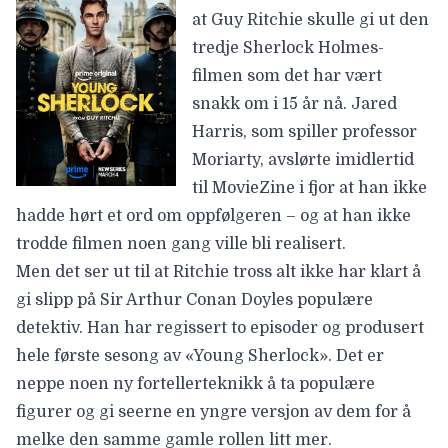
at
Guy Ritchie
skulle gi ut den
tredje Sherlock Holmes-
filmen som det har vært
snakk om i 15 år nå.
Jared
Harris
, som spiller professor
Moriarty, avslørte imidlertid
til MovieZine i fjor at han ikke
hadde hørt et ord om oppfølgeren – og at han ikke
trodde filmen noen gang ville bli realisert.
Men det ser ut til at Ritchie tross alt ikke har klart å
gi slipp på
Sir Arthur Conan Doyles
populære
detektiv. Han har regissert to episoder og produsert
hele første sesong av «Young Sherlock». Det er
neppe noen ny fortellerteknikk å ta populære
figurer og gi seerne en yngre versjon av dem for å
melke den samme gamle rollen litt mer.