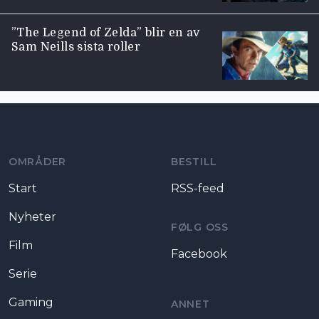
”The Legend of Zelda” blir en av
Sam Neills sista roller
Moviezine footer navigation
OMRÅDER
BESTILL
Start
RSS-feed
Nyheter
FØLG OSS
Film
Facebook
Serie
Gaming
ANNET