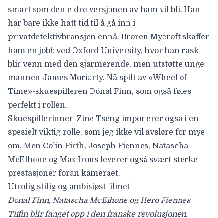
smart som den eldre versjonen av ham vil bli. Han
har bare ikke hatt tid til å gå inn i
privatdetektivbransjen ennå. Broren Mycroft skaffer
ham en jobb ved Oxford University, hvor han raskt
blir venn med den sjarmerende, men utstøtte unge
mannen James Moriarty. Nå spilt av «Wheel of
Time»-skuespilleren
Dónal Finn
, som også føles
perfekt i rollen.
Skuespillerinnen
Zine Tseng
imponerer også i en
spesielt viktig rolle, som jeg ikke vil avsløre for mye
om. Men
Colin Firth
,
Joseph Fiennes
,
Natascha
McElhone
og
Max Irons
leverer også svært sterke
prestasjoner foran kameraet.
Utrolig stilig og ambisiøst filmet
Dónal Finn, Natascha McElhone og Hero Fiennes
Tiffin blir fanget opp i den franske revolusjonen.