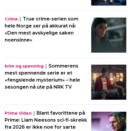
|
True crime-serien som
Crime
hele Norge ser på akkurat nå:
«Den mest avskyelige saken
noensinne»
|
Sommerens
krim og spenning
mest spennende serie er et
«fengslende mysterium» – hele
sesongen nå ute på NRK TV
|
Blant favorittene på
Prime Video
Prime: Liam Neesons sci-fi-skrekk
fra 2026 er ikke noe for sarte