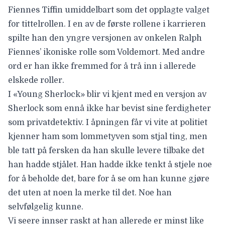
Fiennes Tiffin
umiddelbart som det opplagte valget
for tittelrollen. I en av de første rollene i karrieren
spilte han den yngre versjonen av onkelen
Ralph
Fiennes’
ikoniske rolle som Voldemort. Med andre
ord er han ikke fremmed for å trå inn i allerede
elskede roller.
I «Young Sherlock» blir vi kjent med en versjon av
Sherlock som ennå ikke har bevist sine ferdigheter
som privatdetektiv. I åpningen får vi vite at politiet
kjenner ham som lommetyven som stjal ting, men
ble tatt på fersken da han skulle levere tilbake det
han hadde stjålet. Han hadde ikke tenkt å stjele noe
for å beholde det, bare for å se om han kunne gjøre
det uten at noen la merke til det. Noe han
selvfølgelig kunne.
Vi seere innser raskt at han allerede er minst like