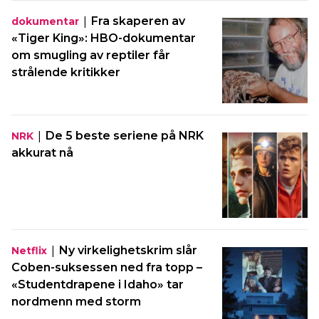
|
Fra skaperen av
dokumentar
«Tiger King»: HBO-dokumentar
om smugling av reptiler får
strålende kritikker
|
De 5 beste seriene på NRK
NRK
akkurat nå
|
Ny virkelighetskrim slår
Netflix
Coben-suksessen ned fra topp –
«Studentdrapene i Idaho» tar
nordmenn med storm