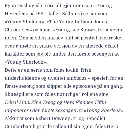
Ryan Gosling slo tross alt gjennom som «Young
Hercules» på 1990-tallet. Så har vi serier som
«Young Sheldon», «The Young Indiana Jones
Chronicles» og snart «Young Lee Shaw», for å nevne
noen. Men sjelden har jeg blitt så positivt overrasket
over å møte en yngre versjon av en allerede elsket
karakter som jeg ble under den første sesongen av
«Young Sherlock».
Dette er en serie som føles kvikk, frisk,
underholdende og uventet ambisiøs – spesielt for en
første sesong som slipper alle episodene på en gang.
Skuespillere som føles naturlige i rollene sine
Dónal Finn, Zine Tseng og Hero Fiennes Tiffin
imponerer i den første sesongen av «Young Sherlock».
Akkurat som
Robert Downey Jr.
og
Benedict
Cumberbatch
gjorde rollen til sin egen, føles
Hero