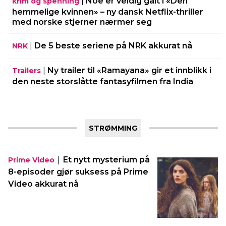
|
Noe er veldig galt i «Den
krim og spenning
hemmelige kvinnen» – ny dansk Netflix-thriller
med norske stjerner nærmer seg
|
De 5 beste seriene på NRK akkurat nå
NRK
|
Ny trailer til «Ramayana» gir et innblikk i
Trailers
den neste storslåtte fantasyfilmen fra India
STRØMMING
|
Et nytt mysterium på
Prime Video
8-episoder gjør suksess på Prime
Video akkurat nå