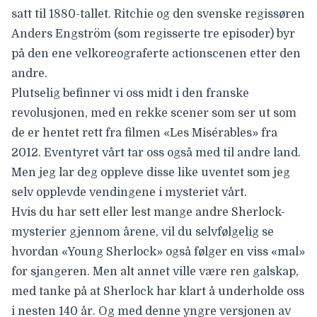
satt til 1880-tallet. Ritchie og den svenske regissøren
Anders Engström
(som regisserte tre episoder) byr
på den ene velkoreograferte actionscenen etter den
andre.
Plutselig befinner vi oss midt i den franske
revolusjonen, med en rekke scener som ser ut som
de er hentet rett fra filmen «Les Misérables» fra
2012. Eventyret vårt tar oss også med til andre land.
Men jeg lar deg oppleve disse like uventet som jeg
selv opplevde vendingene i mysteriet vårt.
Hvis du har sett eller lest mange andre Sherlock-
mysterier gjennom årene, vil du selvfølgelig se
hvordan «Young Sherlock» også følger en viss «mal»
for sjangeren. Men alt annet ville være ren galskap,
med tanke på at Sherlock har klart å underholde oss
i nesten 140 år. Og med denne yngre versjonen av