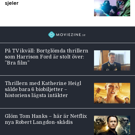
sjeler
På TV ikväll: Bortglömda thrillern
som Harrison Ford är stolt över:
”Bra film”
Thrillern med Katherine Heigl
sålde bara 6 biobiljetter –
historiens lägsta intäkter
Glöm Tom Hanks – här är Netflix
nya Robert Langdon-skådis