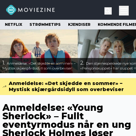
NETFLIX
STRØMMETIPS
KJENDISER
KOMMENDE FILME
1.
2.
Anmeldelse: «Det skjedde en sommer» –
Den stjernespekkede nye ko
Mystisk skjærgårdsidyll som overbeviser
«Pensjonskuppet» har sluppet ny
Anmeldelse: «Det skjedde en sommer» –
Mystisk skjærgårdsidyll som overbeviser
Anmeldelse: «Young
Sherlock» – Fullt
eventyrmodus når en ung
Sherlock Holmes løser