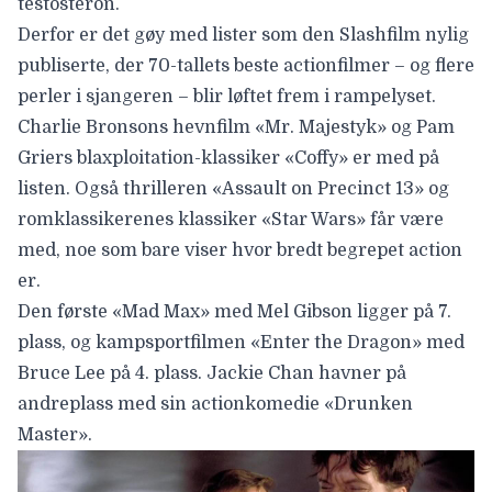
testosteron.
Derfor er det gøy med lister som den
Slashfilm
nylig
publiserte, der
70-tallets beste actionfilmer
– og flere
perler i sjangeren – blir løftet frem i rampelyset.
Charlie Bronsons hevnfilm «Mr. Majestyk» og Pam
Griers blaxploitation-klassiker «Coffy» er med på
listen. Også thrilleren «Assault on Precinct 13» og
romklassikerenes klassiker «Star Wars» får være
med, noe som bare viser hvor bredt begrepet action
er.
Den første «Mad Max» med Mel Gibson ligger på 7.
plass, og kampsportfilmen «Enter the Dragon» med
Bruce Lee på 4. plass. Jackie Chan havner på
andreplass med sin actionkomedie «Drunken
Master».