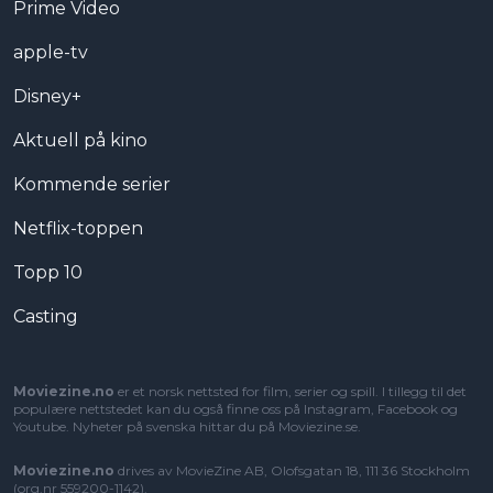
Prime Video
apple-tv
Disney+
Aktuell på kino
Kommende serier
Netflix-toppen
Topp 10
Casting
Moviezine.no
er et norsk nettsted for film, serier og spill. I tillegg til det
populære nettstedet kan du også finne oss på Instagram, Facebook og
Youtube. Nyheter på svenska hittar du på
Moviezine.se
.
Moviezine.no
drives av MovieZine AB, Olofsgatan 18, 111 36 Stockholm
(org.nr 559200-1142).