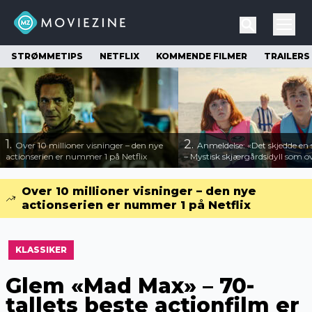
STRØMMETIPS
NETFLIX
KOMMENDE FILMER
TRAILERS
1.
2.
Over 10 millioner visninger – den nye
Anmeldelse: «Det skjedde e
actionserien er nummer 1 på Netflix
– Mystisk skjærgårdsidyll som o
Over 10 millioner visninger – den nye
actionserien er nummer 1 på Netflix
KLASSIKER
Glem «Mad Max» – 70-
tallets beste actionfilm er