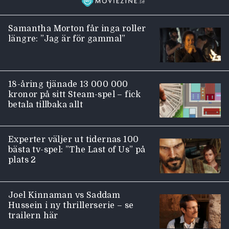
Samantha Morton får inga roller
längre: ”Jag är för gammal”
18-åring tjänade 13 000 000
kronor på sitt Steam-spel – fick
betala tillbaka allt
Experter väljer ut tidernas 100
bästa tv-spel: ”The Last of Us” på
plats 2
Joel Kinnaman vs Saddam
Hussein i ny thrillerserie – se
trailern här