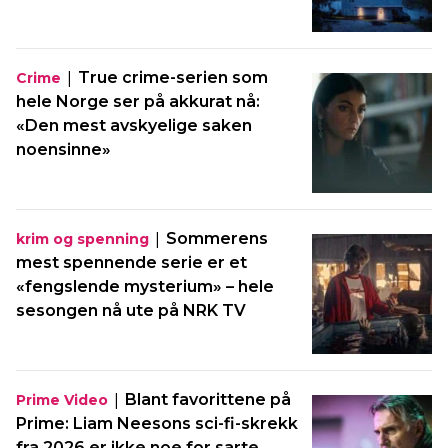
|
True crime-serien som
Crime
hele Norge ser på akkurat nå:
«Den mest avskyelige saken
noensinne»
|
Sommerens
krim og spenning
mest spennende serie er et
«fengslende mysterium» – hele
sesongen nå ute på NRK TV
|
Blant favorittene på
Prime Video
Prime: Liam Neesons sci-fi-skrekk
fra 2026 er ikke noe for sarte