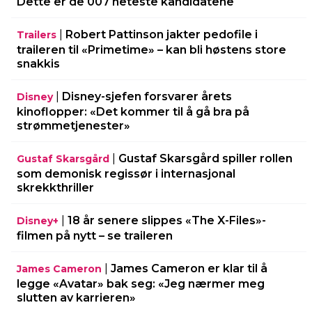
Dette er de 007 heteste kandidatene
|
Robert Pattinson jakter pedofile i
Trailers
traileren til «Primetime» – kan bli høstens store
snakkis
|
Disney-sjefen forsvarer årets
Disney
kinoflopper: «Det kommer til å gå bra på
strømmetjenester»
|
Gustaf Skarsgård spiller rollen
Gustaf Skarsgård
som demonisk regissør i internasjonal
skrekkthriller
|
18 år senere slippes «The X-Files»-
Disney+
filmen på nytt – se traileren
|
James Cameron er klar til å
James Cameron
legge «Avatar» bak seg: «Jeg nærmer meg
slutten av karrieren»