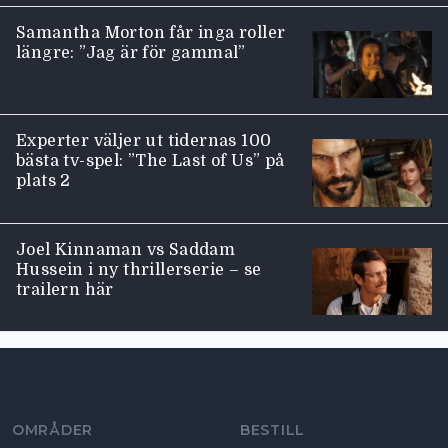
Samantha Morton får inga roller
längre: ”Jag är för gammal”
Experter väljer ut tidernas 100
bästa tv-spel: ”The Last of Us” på
plats 2
Joel Kinnaman vs Saddam
Hussein i ny thrillerserie – se
trailern här
Moviezine footer navigation
OMRÅDER
BESTILL