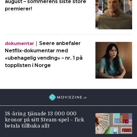
august – sommerens siste store
premierer!
|
Seere anbefaler
dokumentar
Netflix-dokumentar med
«ubehagelig vending» – nr. 1 på
topplisten i Norge
18-åring tjänade 13 000 000
kronor på sitt Steam-spel – fick
betala tillbaka allt