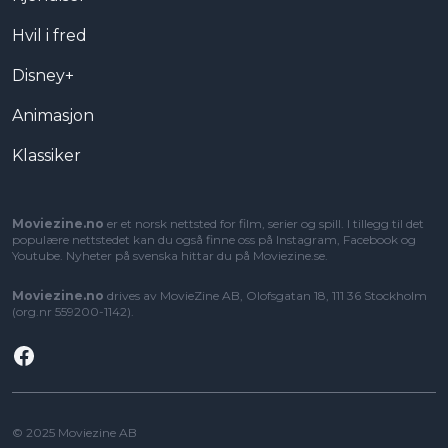
Hvil i fred
Disney+
Animasjon
Klassiker
Moviezine.no
er et norsk nettsted for film, serier og spill. I tillegg til det
populære nettstedet kan du også finne oss på Instagram, Facebook og
Youtube. Nyheter på svenska hittar du på
Moviezine.se
.
Moviezine.no
drives av MovieZine AB, Olofsgatan 18, 111 36 Stockholm
(org.nr 559200-1142).
Facebook
© 2025 Moviezine AB