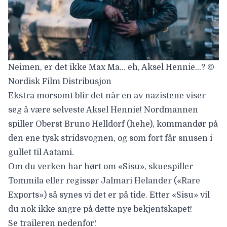
Neimen, er det ikke Max Ma… eh, Aksel Hennie…? ©
Nordisk Film Distribusjon
Ekstra morsomt blir det når en av nazistene viser
seg å være selveste Aksel Hennie! Nordmannen
spiller Oberst Bruno Helldorf (hehe), kommandør på
den ene tysk stridsvognen, og som fort får snusen i
gullet til Aatami.
Om du verken har hørt om «Sisu», skuespiller
Tommila eller regissør Jalmari Helander («Rare
Exports») så synes vi det er på tide. Etter «Sisu» vil
du nok ikke angre på dette nye bekjentskapet!
Se traileren nedenfor!