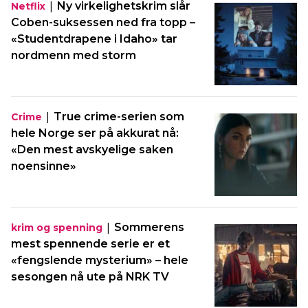
|
Ny virkelighetskrim slår
Netflix
Coben-suksessen ned fra topp –
«Studentdrapene i Idaho» tar
nordmenn med storm
|
True crime-serien som
Crime
hele Norge ser på akkurat nå:
«Den mest avskyelige saken
noensinne»
|
Sommerens
krim og spenning
mest spennende serie er et
«fengslende mysterium» – hele
sesongen nå ute på NRK TV