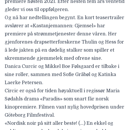
premiere høsten 2021. Etter nesten fem års ventetid
gleder vi oss til oppfølgeren.
Og nå har nedtellingen begynt. En kort teasertrailer
avslører at «
Kastanjemannen: Gjemsel
» har
premiere på strømmetjenester denne våren. Her
gjenforenes drapsetterforskerne Thulin og Hess for
å lede jakten på en dødelig stalker som spiller et
skremmende gjemmelek med ofrene sine.
Danica Curcic
og
Mikkel Boe Følsgaard
er tilbake i
sine roller, sammen med
Sofie Gråbøl og
Katinka
Laerke Petersen
.
Circic er også for tiden høyaktuell i regissør Maria
Sødahls drama
«Paradis» som snart får norsk
kinopremiere.
Filmen vant nylig hovedprisen under
Göteborg Filmfestival.
«Nordisk noir på sitt aller beste! (…) En ekkel og