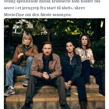
veldig spennende dansk krimserie som holder oss
seere i et jerngrep fra start til slutt», skrev
MovieZine om den første sesongen.