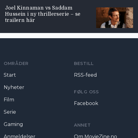
Joel Kinnaman vs Saddam
Hussein i ny thrillerserie – se
trailern här
Moviezine footer navigation
OMRÅDER
BESTILL
Start
RSS-feed
Nyheter
FØLG OSS
Film
Facebook
Serie
Gaming
ANNET
Anmeldelser
Om MovieZine.no