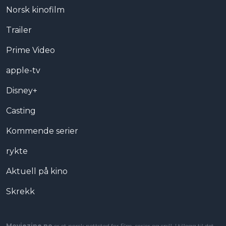
Norsk kinofilm
Trailer
Prime Video
apple-tv
Disney+
Casting
Kommende serier
rykte
Aktuell på kino
Skrekk
Moviezine.no
er et norsk nettsted for film, serier og spill. I tillegg til det