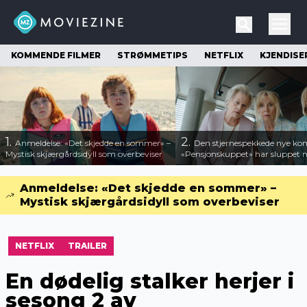
KOMMENDE FILMER
STRØMMETIPS
NETFLIX
KJENDISE
1.
2.
Anmeldelse: «Det skjedde en sommer» –
Den stjernespekkede nye ko
Mystisk skjærgårdsidyll som overbeviser
«Pensjonskuppet» har sluppet ny
Anmeldelse: «Det skjedde en sommer» –
Mystisk skjærgårdsidyll som overbeviser
NETFLIX
TRAILER
En dødelig stalker herjer i
sesong 2 av