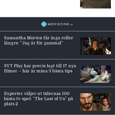
Samantha Morton får inga roller
längre: ”Jag är för gammal”
SVT Play har precis lagt till 17 nya
filmer – här är mina 3 bästa tips
Experter väljer ut tidernas 100
bästa tv-spel: ”The Last of Us” på
plats 2