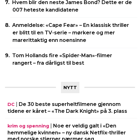
Hvem blir den neste James Bond? Dette er de
007 heteste kandidatene
Anmeldelse: «Cape Fear» – En klassisk thriller
er blitt til en TV-serie – mørkere og mer
marerittaktig enn noensinne
Tom Hollands fire «Spider-Man»-filmer
rangert – fra dårligst til best
NYTT
|
De 30 beste superheltfilmene gjennom
DC
tidene er kåret – «The Dark Knight» på 3. plass
|
Noe er veldig galt i «Den
krim og spenning
hemmelige kvinnen» – ny dansk Netflix-thriller
med norske stjerner nærmer seg