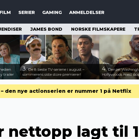
FILM
SERIER
GAMING
ANMELDELSER
JENDISER
JAMES BOND
NORSKE FILMSKAPERE
T
3.
4.
medien
De 8 beste TV-seriene i august –
Denzel Washingt
 trailer
sommerens siste store premierer!
Hollywoods mest opps
r – den nye actionserien er nummer 1 på Netflix
 nettopp lagt til 