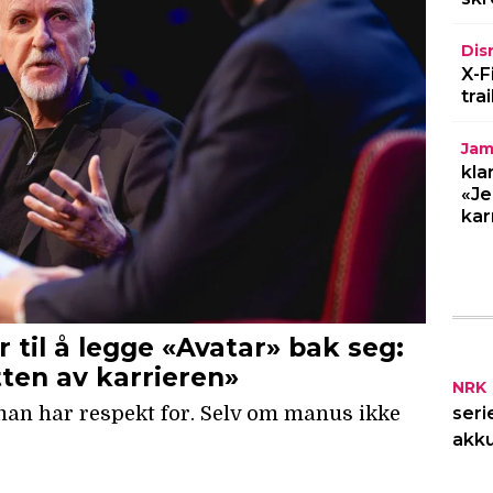
Dis
X-F
tra
Jam
kla
«Je
kar
NRK
seri
akku