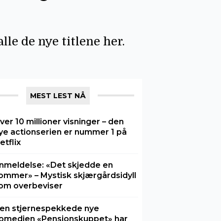
le de nye titlene her.
MEST LEST NÅ
ver 10 millioner visninger – den
ye actionserien er nummer 1 på
etflix
nmeldelse: «Det skjedde en
ommer» – Mystisk skjærgårdsidyll
om overbeviser
en stjernespekkede nye
omedien «Pensjonskuppet» har