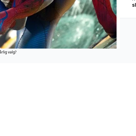
s
rlig valg?