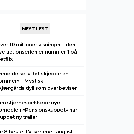
MEST LEST
ver 10 millioner visninger – den
ye actionserien er nummer 1 på
etflix
nmeldelse: «Det skjedde en
ommer» – Mystisk
kjærgårdsidyll som overbeviser
en stjernespekkede nye
omedien «Pensjonskuppet» har
luppet ny trailer
e 8 beste TV-seriene i august –