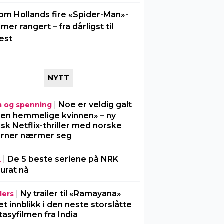
om Hollands fire «Spider-Man»-
ilmer rangert – fra dårligst til
est
NYTT
|
Noe er veldig galt
m og spenning
Den hemmelige kvinnen» – ny
sk Netflix-thriller med norske
erner nærmer seg
|
De 5 beste seriene på NRK
K
urat nå
|
Ny trailer til «Ramayana»
lers
 et innblikk i den neste storslåtte
tasyfilmen fra India