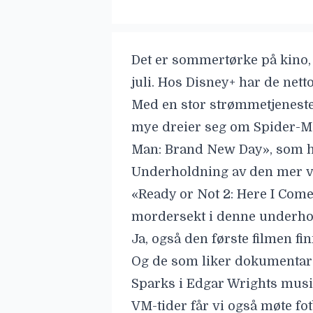
Det er sommertørke på kino, 
juli. Hos
Disney
+ har de nett
Med en stor strømmetjeneste f
mye dreier seg om Spider-M
Man: Brand New Day
», som 
Underholdning av den mer vo
«
Ready or Not 2: Here I Com
mordersekt i denne underhol
Ja, også den første filmen fi
Og de som liker dokumentare
Sparks i Edgar Wrights musi
VM-tider får vi også møte fo