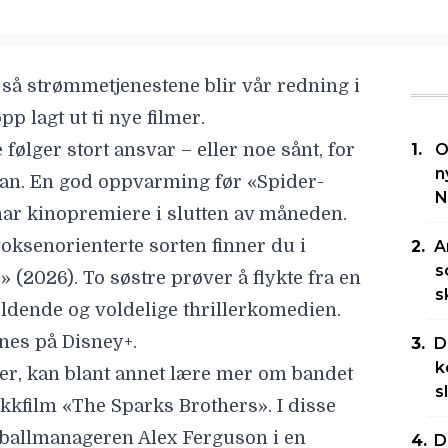
så strømmetjenestene blir vår redning i
opp lagt ut
ti nye filmer
.
ølger stort ansvar – eller noe sånt, for
O
n
an. En god oppvarming før «
Spider-
N
har kinopremiere i slutten av måneden.
ksenorienterte sorten finner du i
A
s
e
» (2026). To søstre prøver å flykte fra en
s
dende og voldelige thrillerkomedien.
nnes på Disney+.
D
k
r, kan blant annet lære mer om bandet
s
kkfilm «
The Sparks Brothers
». I disse
tballmanageren Alex Ferguson i en
D