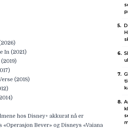
s
p
D
H
s
(2026)
e In (2021)
S
u
(2019)
017)
G
Verse (2018)
t
k
12)
2014)
A
k
s
lmene hos Disney+ akkurat nå er
m
rs «Operasjon Bever» og Disneys «Vaiana