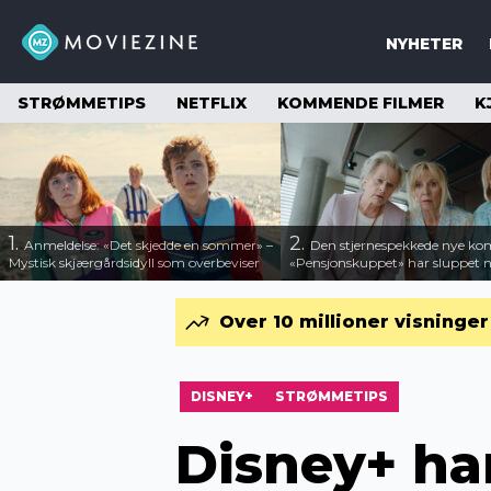
NYHETER
STRØMMETIPS
NETFLIX
KOMMENDE FILMER
K
1.
2.
Anmeldelse: «Det skjedde en sommer» –
Den stjernespekkede nye ko
Mystisk skjærgårdsidyll som overbeviser
«Pensjonskuppet» har sluppet ny
Over 10 millioner visninge
DISNEY+
STRØMMETIPS
Disney+ har