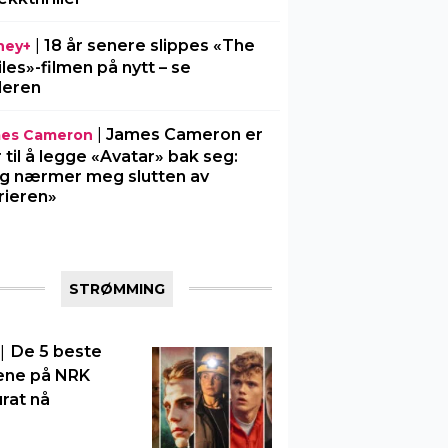
|
18 år senere slippes «The
ney+
iles»-filmen på nytt – se
ileren
|
James Cameron er
es Cameron
r til å legge «Avatar» bak seg:
g nærmer meg slutten av
rieren»
STRØMMING
|
De 5 beste
ene på NRK
rat nå