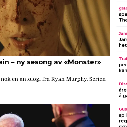
gra
spe
The
Jam
Jam
het
Trai
ped
kan
Dis
åre
å g
Gus
spi
reg
skr