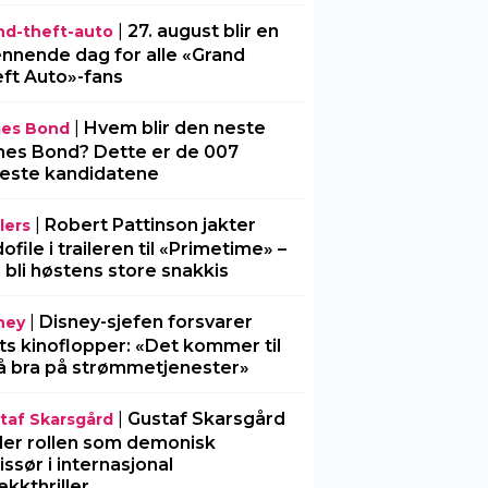
|
27. august blir en
nd-theft-auto
nnende dag for alle «Grand
ft Auto»-fans
|
Hvem blir den neste
es Bond
es Bond? Dette er de 007
este kandidatene
|
Robert Pattinson jakter
lers
ofile i traileren til «Primetime» –
 bli høstens store snakkis
|
Disney-sjefen forsvarer
ney
ts kinoflopper: «Det kommer til
å bra på strømmetjenester»
|
Gustaf Skarsgård
taf Skarsgård
ller rollen som demonisk
issør i internasjonal
ekkthriller