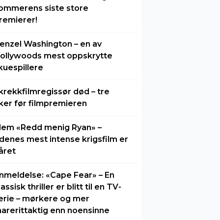
ommerens siste store
remierer!
enzel Washington – en av
ollywoods mest oppskrytte
kuespillere
krekkfilmregissør død – tre
ker før filmpremieren
lem «Redd menig Ryan» –
idenes mest intense krigsfilm er
året
nmeldelse: «Cape Fear» – En
lassisk thriller er blitt til en TV-
erie – mørkere og mer
arerittaktig enn noensinne