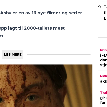
T
 Ash» er en av 16 nye filmer og serier
f
b
pp lagt til 2000-tallets mest
lm
kri
LES MERE
i «
dan
stj
NR
akk
Trai
gir
fan