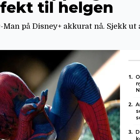
rfekt til helgen
-Man på Disney+ akkurat nå. Sjekk ut al
O
n
N
A
s
s
D
k