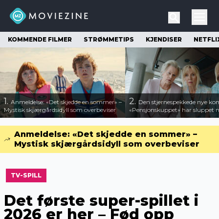
KOMMENDE FILMER
STRØMMETIPS
KJENDISER
NETFLI
1.
2.
Anmeldelse: «Det skjedde en sommer» –
Den stjernespekkede nye ko
Mystisk skjærgårdsidyll som overbeviser
«Pensjonskuppet» har sluppet ny
Anmeldelse: «Det skjedde en sommer» –
Mystisk skjærgårdsidyll som overbeviser
TV-SPILL
Det første super-spillet i
2026 er her – Fød opp