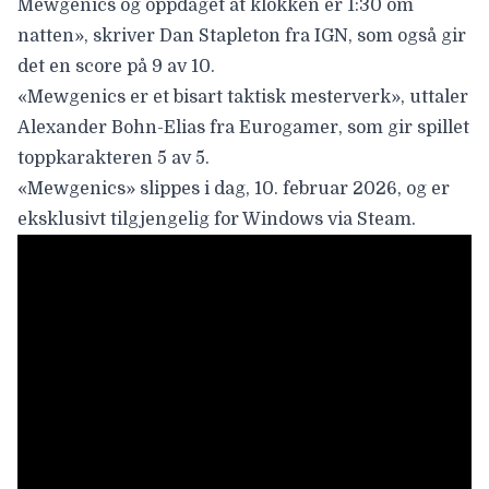
Mewgenics og oppdaget at klokken er 1:30 om
natten», skriver
Dan Stapleton fra IGN,
som også gir
det en score på 9 av 10.
«Mewgenics er et bisart taktisk mesterverk», uttaler
Alexander Bohn-Elias fra Eurogamer
, som gir spillet
toppkarakteren 5 av 5.
«Mewgenics» slippes i dag,
10. februar 2026
, og er
eksklusivt tilgjengelig for Windows via Steam.