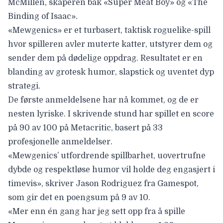
McMillen, skaperen bak
«Super Meat Boy»
og «
The
Binding of Isaac»
.
«Mewgenics» er et turbasert, taktisk roguelike-spill
hvor spilleren avler muterte katter, utstyrer dem og
sender dem på dødelige oppdrag. Resultatet er en
blanding av grotesk humor, slapstick og uventet dyp
strategi.
De første anmeldelsene har nå kommet, og de er
nesten lyriske
. I skrivende stund har spillet en score
på
90 av 100
på Metacritic, basert på 33
profesjonelle anmeldelser.
«Mewgenics’ utfordrende spillbarhet, uovertrufne
dybde og respektløse humor vil holde deg engasjert i
timevis», skriver
Jason Rodriguez fra Gamespot
,
som gir det en poengsum på 9 av 10.
«Mer enn én gang har jeg sett opp fra å spille