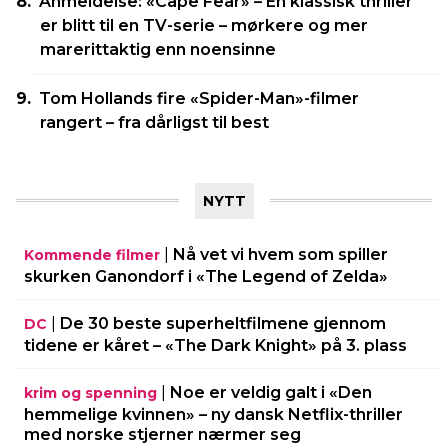
Anmeldelse: «Cape Fear» – En klassisk thriller
er blitt til en TV-serie – mørkere og mer
marerittaktig enn noensinne
Tom Hollands fire «Spider-Man»-filmer
rangert – fra dårligst til best
NYTT
|
Nå vet vi hvem som spiller
Kommende filmer
skurken Ganondorf i «The Legend of Zelda»
|
De 30 beste superheltfilmene gjennom
DC
tidene er kåret – «The Dark Knight» på 3. plass
|
Noe er veldig galt i «Den
krim og spenning
hemmelige kvinnen» – ny dansk Netflix-thriller
med norske stjerner nærmer seg