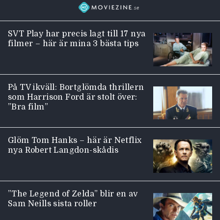
SVT Play har precis lagt till 17 nya
filmer – här är mina 3 bästa tips
På TV ikväll: Bortglömda thrillern
som Harrison Ford är stolt över:
”Bra film”
Glöm Tom Hanks – här är Netflix
nya Robert Langdon-skådis
”The Legend of Zelda” blir en av
Sam Neills sista roller