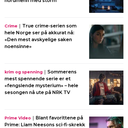
nordmenn med storm
|
True crime-serien som
Crime
hele Norge ser på akkurat nå:
«Den mest avskyelige saken
noensinne»
|
Sommerens
krim og spenning
mest spennende serie er et
«fengslende mysterium» – hele
sesongen nå ute på NRK TV
|
Blant favorittene på
Prime Video
Prime: Liam Neesons sci-fi-skrekk