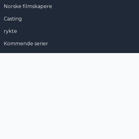
Norske filmskapere
Casting
rykte
Kommende serier
Norsk kinofilm
Skrekk
Trailer
Aktuell på kino
Moviezine.no
er et norsk nettsted for film, serier og spill. I tillegg til det
populære nettstedet kan du også finne oss på Instagram, Facebook og
Youtube. Nyheter på svenska hittar du på
Moviezine.se
.
Moviezine.no
drives av MovieZine AB, Olofsgatan 18, 111 36 Stockholm