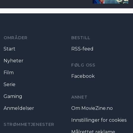
Moviezine footer navigation
OMRÅDER
BESTILL
Start
RSS-feed
Nyheter
FØLG OSS
Film
Facebook
Serie
Gaming
ANNET
Anmeldelser
Om MovieZine.no
Innstillinger for cookies
STRØMMETJENESTER
Målrettet reklame