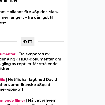
enåringer
om Hollands fire «Spider-Man»-
ilmer rangert – fra dårligst til
est
NYTT
|
Fra skaperen av
umentar
ger King»: HBO-dokumentar om
gling av reptiler får strålende
tikker
|
Netflix har lagt ned David
lix
chers amerikanske «Squid
e»-spin-off
|
Nå vet vi hvem
mende filmer