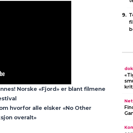
t
T
f
b
dok
«Ti
smu
kri
nnes! Norske «Fjord» er blant filmene
stival
Netf
Fin
m hvorfor alle elsker «No Other
Gam
sjon overalt»
Kom