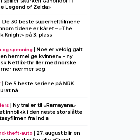
 spiller skurken Ganondorf i
e Legend of Zelda»
|
De 30 beste superheltfilmene
nnom tidene er kåret – «The
k Knight» på 3. plass
|
Noe er veldig galt
m og spenning
Den hemmelige kvinnen» – ny
sk Netflix-thriller med norske
erner nærmer seg
|
De 5 beste seriene på NRK
K
urat nå
|
Ny trailer til «Ramayana»
lers
 et innblikk i den neste storslåtte
tasyfilmen fra India
|
27. august blir en
nd-theft-auto
nnende dag for alle «Grand