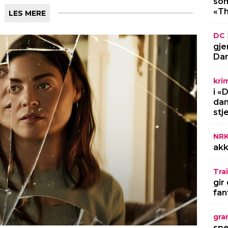
som
«Th
LES MERE
DC
gje
Dar
kri
i «
dan
stj
NR
akk
Trai
gir
fan
gra
spe