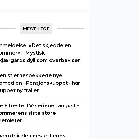
MEST LEST
nmeldelse: «Det skjedde en
ommer» – Mystisk
kjærgårdsidyll som overbeviser
en stjernespekkede nye
omedien «Pensjonskuppet» har
luppet ny trailer
e 8 beste TV-seriene i august –
ommerens siste store
remierer!
vem blir den neste James