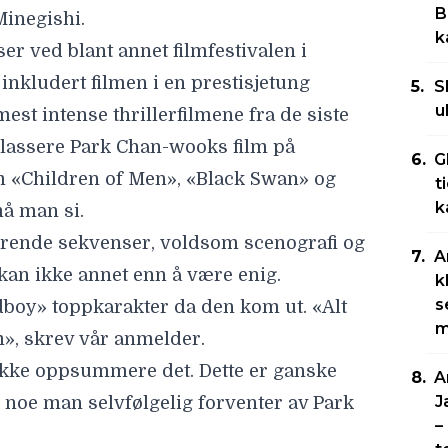
B
inegishi.
k
iser ved blant annet filmfestivalen i
inkludert filmen i en prestisjetung
S
u
mest intense thrillerfilmene fra de siste
plassere Park Chan-wooks film på
G
om «Children of Men», «Black Swan» og
t
k
må man si.
rende sekvenser, voldsom scenografi og
A
i kan ikke annet enn å være enig.
k
s
dboy» toppkarakter da den kom ut. «Alt
m
m», skrev vår anmelder.
kke oppsummere det. Dette er ganske
A
J
, noe man selvfølgelig forventer av Park
–