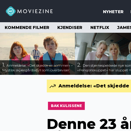
NYHETER
KOMMENDE FILMER
KJENDISER
NETFLIX
JAME
1.
2.
Anmeldelse: «Det skjedde en sommer» –
Den stjernespekkede nye ko
Mystisk skjærgårdsidyll som overbeviser
«Pensjonskuppet» har sluppet ny
Anmeldelse: «Det skjedde 
BAK KULISSENE
Denne 23 år