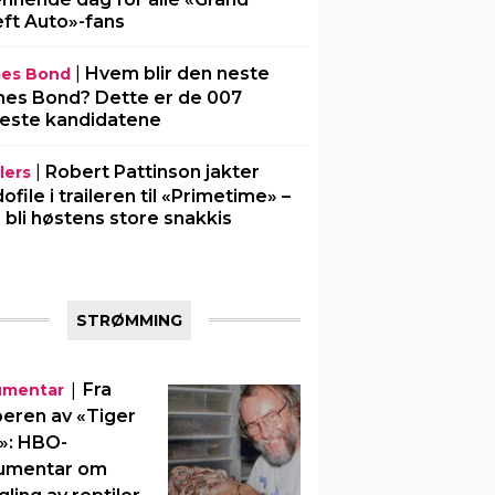
ft Auto»-fans
|
Hvem blir den neste
es Bond
es Bond? Dette er de 007
este kandidatene
|
Robert Pattinson jakter
lers
ofile i traileren til «Primetime» –
 bli høstens store snakkis
STRØMMING
|
Fra
umentar
eren av «Tiger
»: HBO-
umentar om