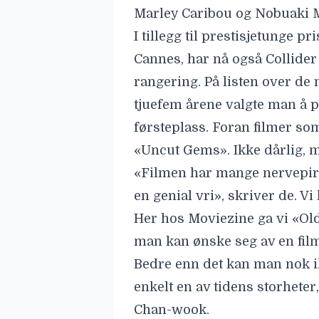
Marley Caribou og Nobuaki M
I tillegg til prestisjetunge pr
Cannes, har nå også
Collider
rangering. På listen over de 
tjuefem årene valgte man å 
førsteplass. Foran filmer s
«Uncut Gems». Ikke dårlig, 
«Filmen har mange nervepir
en genial vri», skriver de. V
Her hos Moviezine ga vi «Ol
man kan ønske seg av en fil
Bedre enn det kan man nok i
enkelt en av tidens storheter
Chan-wook.