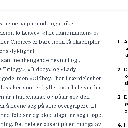
 sine nervepirrende og unike
cision to Leave», «The Handmaiden» og
her Choice
» er bare noen få eksempler
A
s
ns dyktighet.
s
øst sammenhengende hevntrilogi,
 Trilogy», «Oldboy» og «Lady
D
k
rt gode, men
«Oldboy»
har i særdeleshet
s
klassiker som er hyllet over hele verden.
 år i fangenskap og påtar seg den
D
s
n å hevne seg på sine overgripere. Et
p
ed følelser og blod utspiller seg i løpet
ning. Det hele er basert på en manga av
H