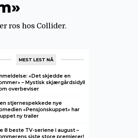
lm»
 ros hos Collider.
MEST LEST NÅ
nmeldelse: «Det skjedde en
ommer» – Mystisk skjærgårdsidyll
om overbeviser
en stjernespekkede nye
omedien «Pensjonskuppet» har
luppet ny trailer
e 8 beste TV-seriene i august –
ommerens siste store premierer!