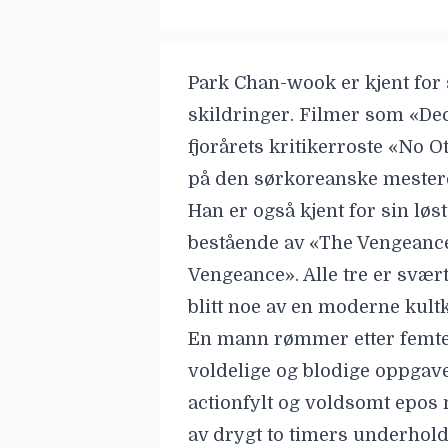
Park Chan-wook
er kjent for
skildringer. Filmer som «De
fjorårets kritikerroste «
No Ot
på den sørkoreanske mestere
Han er også kjent for sin l
bestående av «The Vengeance
Vengeance». Alle tre er svæ
blitt noe av en moderne kult
En mann rømmer etter femten
voldelige og blodige oppgave
actionfylt og voldsomt epos m
av drygt to timers underhold