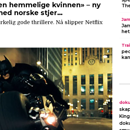
The
Jam
Jam
het
Trai
ped
kan
dok
skap
King
dok