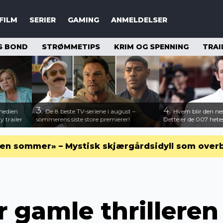
FILM
SERIER
GAMING
ANMELDELSER
S BOND
STRØMMETIPS
KRIM OG SPENNING
TRAI
3.
4.
medien
De 8 beste TV-seriene i august –
Hvem blir den n
 trailer
sommerens siste store premierer!
Dette er de 007 hete
en sommer» – Mystisk skjærgårdsidyll som over
 gamle thrilleren 