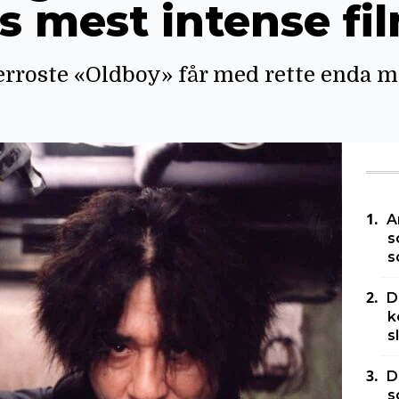
s mest intense fi
rroste «Oldboy» får med rette enda mer
A
s
s
D
k
s
D
s