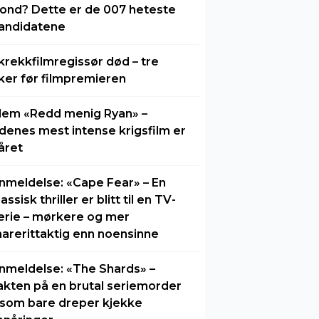
ond? Dette er de 007 heteste
andidatene
krekkfilmregissør død – tre
ker før filmpremieren
lem «Redd menig Ryan» –
idenes mest intense krigsfilm er
året
nmeldelse: «Cape Fear» – En
lassisk thriller er blitt til en TV-
erie – mørkere og mer
arerittaktig enn noensinne
nmeldelse: «The Shards» –
akten på en brutal seriemorder
 som bare dreper kjekke