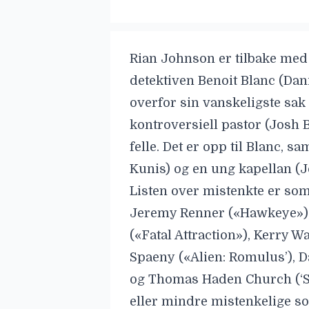
Rian Johnson
er tilbake med
detektiven Benoit Blanc
(Dan
overfor sin vanskeligste sak hi
kontroversiell pastor
(Josh
B
felle. Det er opp til Blanc, 
Kunis)
og en ung kapellan (
J
Listen over mistenkte er som
Jeremy Renner
(«Hawkeye»)
(«Fatal Attraction»),
Kerry W
Spaeny
(«Alien: Romulus’),
D
og
Thomas Haden Church
(‘
eller mindre mistenkelige s