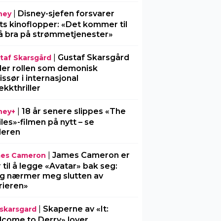
|
Disney-sjefen forsvarer
ney
ts kinoflopper: «Det kommer til
å bra på strømmetjenester»
|
Gustaf Skarsgård
taf Skarsgård
ller rollen som demonisk
issør i internasjonal
ekkthriller
|
18 år senere slippes «The
ney+
iles»-filmen på nytt – se
ileren
|
James Cameron er
es Cameron
r til å legge «Avatar» bak seg:
g nærmer meg slutten av
rieren»
|
Skaperne av «It:
l-skarsgard
come to Derry» lover