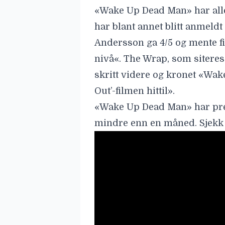
«Wake Up Dead Man» har aller
har blant annet blitt anmeld
Andersson ga 4/5 og mente f
nivå
«. The Wrap, som siteres 
skritt videre og kronet «Wa
Out’-filmen hittil».
«Wake Up Dead Man» har prem
mindre enn en måned. Sjekk u