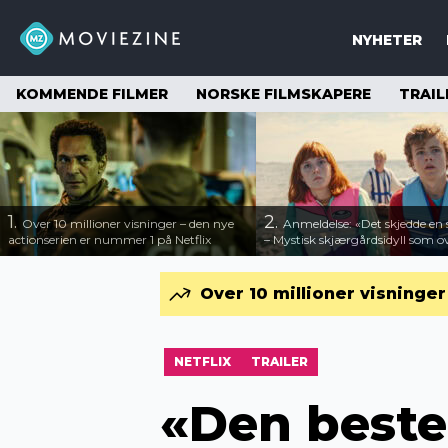
NYHETER
KOMMENDE FILMER
NORSKE FILMSKAPERE
TRAIL
1.
2.
Over 10 millioner visninger – den nye
Anmeldelse: «Det skjedde e
actionserien er nummer 1 på Netflix
– Mystisk skjærgårdsidyll som o
Over 10 millioner visninge
NETFLIX
TRAILER
«Den beste 