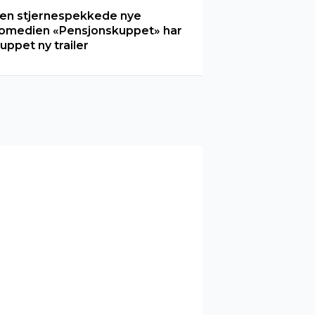
en stjernespekkede nye
omedien «Pensjonskuppet» har
luppet ny trailer