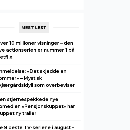
MEST LEST
ver 10 millioner visninger – den
ye actionserien er nummer 1 på
etflix
nmeldelse: «Det skjedde en
ommer» – Mystisk
kjærgårdsidyll som overbeviser
en stjernespekkede nye
omedien «Pensjonskuppet» har
luppet ny trailer
e 8 beste TV-seriene i august –