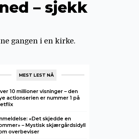
ned – sjekk
nne gangen i en kirke.
MEST LEST NÅ
ver 10 millioner visninger – den
ye actionserien er nummer 1 på
etflix
nmeldelse: «Det skjedde en
ommer» – Mystisk skjærgårdsidyll
om overbeviser