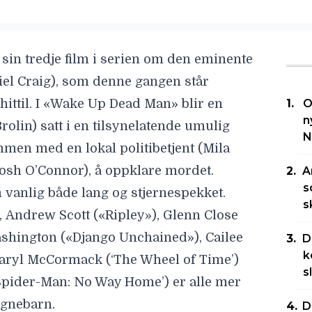
 sin tredje film i serien om den eminente
iel Craig)
, som denne gangen står
ttil. I
«Wake Up Dead Man
» blir en
O
n
rolin)
satt i en tilsynelatende umulig
N
sammen med en lokal politibetjent
(Mila
osh
O’Connor)
, å oppklare mordet.
A
s
 vanlig både lang og stjernespekket.
s
,
Andrew Scott
(«Ripley»),
Glenn Close
ashington
(«Django Unchained»),
Cailee
D
k
aryl McCormack
(‘The Wheel of Time’)
s
Spider-Man: No Way Home’) er alle mer
ognebarn.
D