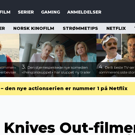
FILM
SERIER
GAMING
ANMELDELSER
ER
NORSK KINOFILM
STRØMMETIPS
NETFLIX
3.
4.
n sommer»
Den stjernespekkede nye komedien
De 8 beste TV-ser
verbeviser
«Pensjonskuppet» har sluppet ny trailer
sommerens siste stor
r – den nye actionserien er nummer 1 på Netflix
Knives Out-filmen