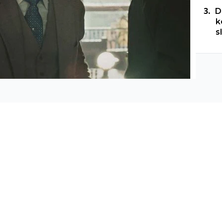
D
k
s