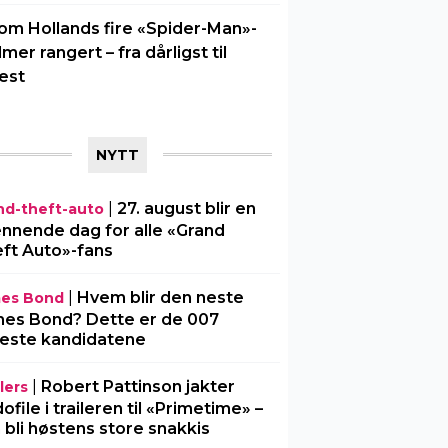
om Hollands fire «Spider-Man»-
ilmer rangert – fra dårligst til
est
NYTT
|
27. august blir en
nd-theft-auto
nnende dag for alle «Grand
ft Auto»-fans
|
Hvem blir den neste
es Bond
es Bond? Dette er de 007
este kandidatene
|
Robert Pattinson jakter
lers
ofile i traileren til «Primetime» –
 bli høstens store snakkis