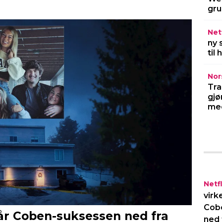
gru
Netf
ny 
til
Nor
Tra
gjø
med
Netfl
virk
Cob
ned 