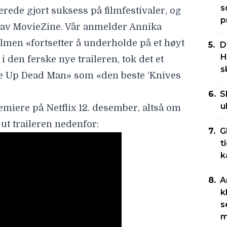
s
ede gjort suksess på filmfestivaler, og
p
t av MovieZine. Vår anmelder Annika
ilmen «
fortsetter å underholde på et høyt
D
H
i den ferske nye traileren, tok det et
s
ke Up Dead Man» som «den beste ‘Knives
S
u
iere på Netflix 12. desember, altså om
t traileren nedenfor:
G
t
k
A
k
s
m