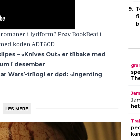
T
f
b
romaner i lydform? Prøv BookBeat i
er med koden ADT60D
lipes – «Knives Out» er tilbake med
rium i desember
gra
spe
ar Wars’-trilogi er død: «Ingenting
The
Jam
Jam
het
LES MERE
Trai
ped
kan