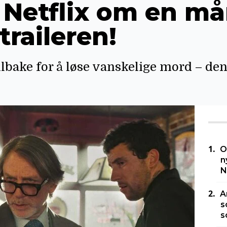
 Netflix om en må
traileren!
ilbake for å løse vanskelige mord – de
O
n
N
A
s
s