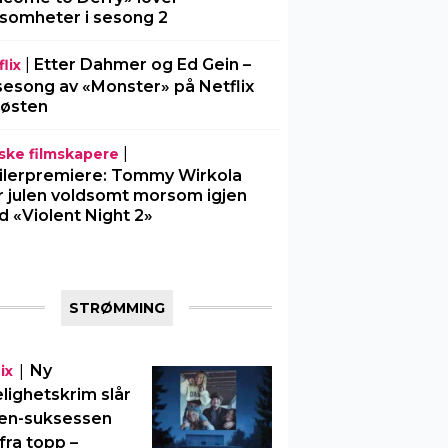
somheter i sesong 2
|
Etter Dahmer og Ed Gein –
lix
sesong av «Monster» på Netflix
 høsten
|
ske filmskapere
ilerpremiere: Tommy Wirkola
r julen voldsomt morsom igjen
 «Violent Night 2»
STRØMMING
|
Ny
ix
elighetskrim slår
en-suksessen
fra topp –