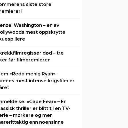
ommerens siste store
remierer!
enzel Washington – en av
ollywoods mest oppskrytte
kuespillere
krekkfilmregissør død – tre
ker før filmpremieren
lem «Redd menig Ryan» –
idenes mest intense krigsfilm er
året
nmeldelse: «Cape Fear» – En
lassisk thriller er blitt til en TV-
erie – mørkere og mer
arerittaktig enn noensinne