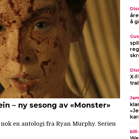
Dis
åre
å g
Gus
spi
reg
skr
Dis
X-F
tra
Jam
kla
«Je
kar
bil
Wel