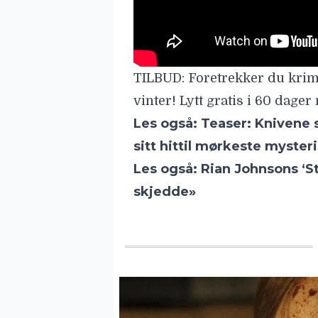
TILBUD:
Foretrekker du krim
vinter! Lytt gratis i 60 dag
Les også:
Teaser: Knivene s
sitt hittil mørkeste myste
Les også:
Rian Johnsons ‘St
skjedde»