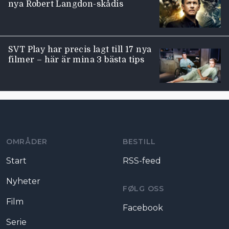
nya Robert Langdon-skådis
SVT Play har precis lagt till 17 nya
filmer – här är mina 3 bästa tips
Moviezine footer navigation
OMRÅDER
BESTILL
Start
RSS-feed
Nyheter
FØLG OSS
Film
Facebook
Serie