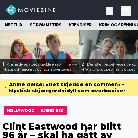
NETFLIX
STRØMMETIPS
KJENDISER
KRIM OG SPENNIN
1.
2.
Anmeldelse: «Det skjedde en sommer» –
Den stjernespekkede nye ko
Mystisk skjærgårdsidyll som overbeviser
«Pensjonskuppet» har sluppet ny
Anmeldelse: «Det skjedde en sommer» –
Mystisk skjærgårdsidyll som overbeviser
HOLLYWOOD
KJENDISER
Clint Eastwood har blitt
96 år – skal ha gått av