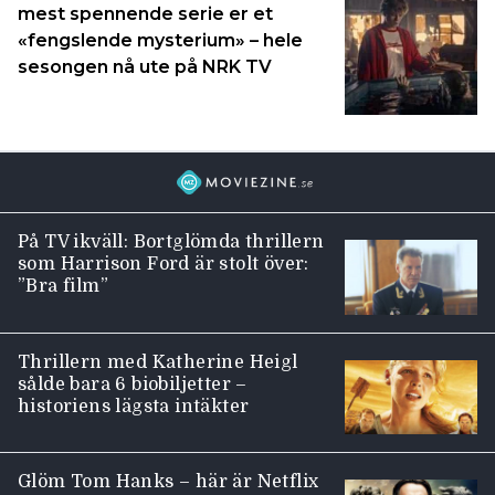
mest spennende serie er et
«fengslende mysterium» – hele
sesongen nå ute på NRK TV
På TV ikväll: Bortglömda thrillern
som Harrison Ford är stolt över:
”Bra film”
Thrillern med Katherine Heigl
sålde bara 6 biobiljetter –
historiens lägsta intäkter
Glöm Tom Hanks – här är Netflix