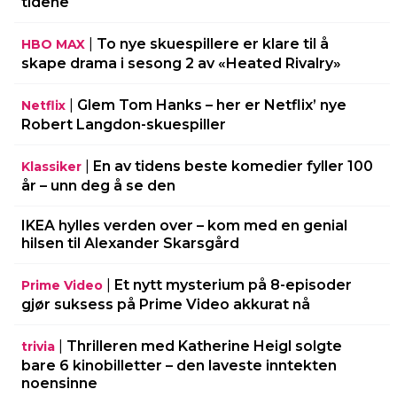
tidene
|
To nye skuespillere er klare til å
HBO MAX
skape drama i sesong 2 av «Heated Rivalry»
|
Glem Tom Hanks – her er Netflix’ nye
Netflix
Robert Langdon-skuespiller
|
En av tidens beste komedier fyller 100
Klassiker
år – unn deg å se den
IKEA hylles verden over – kom med en genial
hilsen til Alexander Skarsgård
|
Et nytt mysterium på 8-episoder
Prime Video
gjør suksess på Prime Video akkurat nå
|
Thrilleren med Katherine Heigl solgte
trivia
bare 6 kinobilletter – den laveste inntekten
noensinne