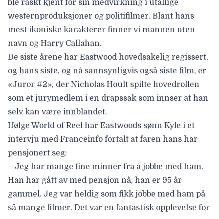
ble raskt kjent for sin medvirkning i utallige
westernproduksjoner og politifilmer. Blant hans
mest ikoniske karakterer finner vi mannen uten
navn og Harry Callahan.
De siste årene har Eastwood hovedsakelig regissert,
og hans siste, og nå sannsynligvis også siste film, er
«
Juror #2
», der
Nicholas Hoult
spilte hovedrollen
som et jurymedlem i en drapssak som innser at han
selv kan være innblandet.
Ifølge World of Reel har Eastwoods sønn Kyle i et
intervju med Franceinfo fortalt at faren hans har
pensjonert seg:
– Jeg har mange fine minner fra å jobbe med ham.
Han har gått av med pensjon nå, han er 95 år
gammel. Jeg var heldig som fikk jobbe med ham på
så mange filmer. Det var en fantastisk opplevelse for