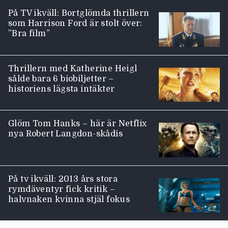
På TV ikväll: Bortglömda thrillern
som Harrison Ford är stolt över:
”Bra film”
Thrillern med Katherine Heigl
sålde bara 6 biobiljetter –
historiens lägsta intäkter
Glöm Tom Hanks – här är Netflix
nya Robert Langdon-skådis
På tv ikväll: 2013 års stora
rymdäventyr fick kritik –
halvnaken kvinna stjäl fokus