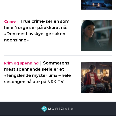
|
True crime-serien som
Crime
hele Norge ser på akkurat nå:
«Den mest avskyelige saken
noensinne»
|
Sommerens
krim og spenning
mest spennende serie er et
«fengslende mysterium» – hele
sesongen nå ute på NRK TV