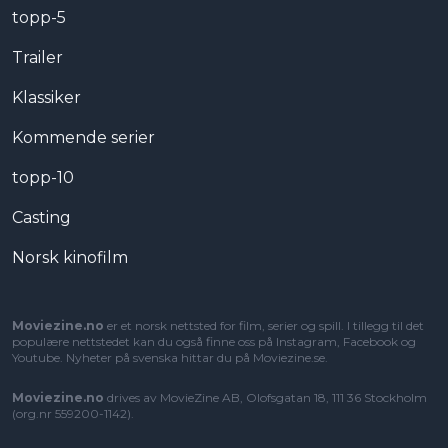
topp-5
Trailer
Klassiker
Kommende serier
topp-10
Casting
Norsk kinofilm
Moviezine.no
er et norsk nettsted for film, serier og spill. I tillegg til det
populære nettstedet kan du også finne oss på Instagram, Facebook og
Youtube. Nyheter på svenska hittar du på
Moviezine.se
.
Moviezine.no
drives av MovieZine AB, Olofsgatan 18, 111 36 Stockholm
(org.nr 559200-1142).