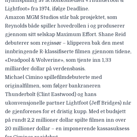
nyinnspilling av actionkomedien «Thunderbolt &
Lightfoot» fra 1974, ifølge
Deadline
.
Amazon MGM Studios står bak prosjektet, som
Reynolds både spiller hovedrollen i og produserer
gjennom sitt selskap Maximum Effort. Shane Reid
debuterer som regissør – klipperen bak den mest
innbringende R-klassifiserte filmen gjennom tidene,
«Deadpool & Wolverine», som tjente inn 1,33
milliarder dollar på verdensbasis.
Michael Cimino spillefilmdebuterte med
originalfilmen, som følger bankraneren
Thunderbolt (Clint Eastwood) og hans
ukonvensjonelle partner Lightfoot (Jeff Bridges) når
de gjenforenes for et dristig kupp. Med et budsjett
på rundt 2,2 millioner dollar spilte filmen inn over
20 millioner dollar – en imponerende kassasuksess