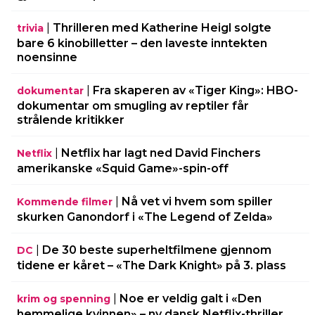
|
Thrilleren med Katherine Heigl solgte
trivia
bare 6 kinobilletter – den laveste inntekten
noensinne
|
Fra skaperen av «Tiger King»: HBO-
dokumentar
dokumentar om smugling av reptiler får
strålende kritikker
|
Netflix har lagt ned David Finchers
Netflix
amerikanske «Squid Game»-spin-off
|
Nå vet vi hvem som spiller
Kommende filmer
skurken Ganondorf i «The Legend of Zelda»
|
De 30 beste superheltfilmene gjennom
DC
tidene er kåret – «The Dark Knight» på 3. plass
|
Noe er veldig galt i «Den
krim og spenning
hemmelige kvinnen» – ny dansk Netflix-thriller