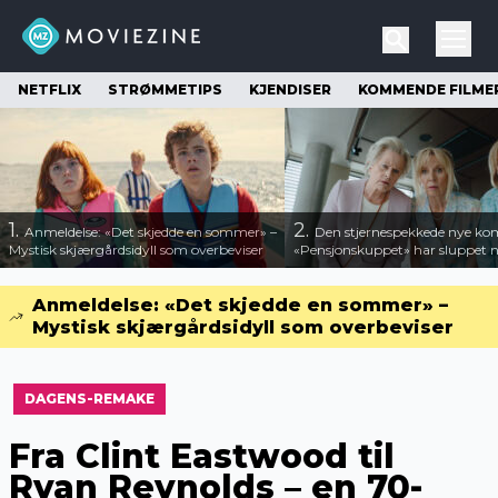
NETFLIX
STRØMMETIPS
KJENDISER
KOMMENDE FILME
1.
2.
Anmeldelse: «Det skjedde en sommer» –
Den stjernespekkede nye ko
Mystisk skjærgårdsidyll som overbeviser
«Pensjonskuppet» har sluppet ny
Anmeldelse: «Det skjedde en sommer» –
Mystisk skjærgårdsidyll som overbeviser
DAGENS-REMAKE
Fra Clint Eastwood til
Ryan Reynolds – en 70-