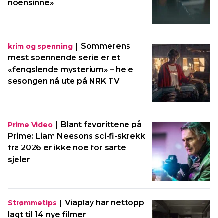
noensinne»
|
Sommerens
krim og spenning
mest spennende serie er et
«fengslende mysterium» – hele
sesongen nå ute på NRK TV
|
Blant favorittene på
Prime Video
Prime: Liam Neesons sci-fi-skrekk
fra 2026 er ikke noe for sarte
sjeler
|
Viaplay har nettopp
Strømmetips
lagt til 14 nye filmer