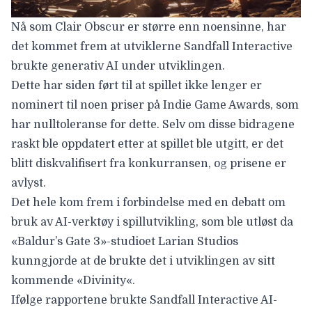
Nå som Clair Obscur er større enn noensinne, har
det kommet frem at utviklerne Sandfall Interactive
brukte generativ AI under utviklingen
.
Dette har siden ført til at spillet ikke lenger er
nominert til noen priser på
Indie Game Awards
, som
har nulltoleranse for dette. Selv om disse bidragene
raskt ble oppdatert etter at spillet ble utgitt, er det
blitt diskvalifisert fra konkurransen, og
prisene
er
avlyst.
Det hele kom frem i forbindelse med en debatt om
bruk av AI-verktøy i spillutvikling, som ble utløst da
«Baldur’s Gate 3»-studioet Larian Studios
kunngjorde at de brukte det i utviklingen av sitt
kommende «
Divinity
«.
Ifølge rapportene brukte Sandfall Interactive AI-