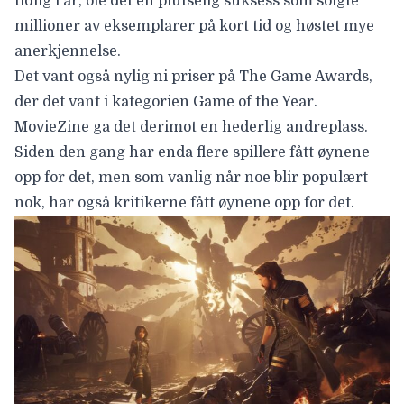
tidlig i år, ble det
en plutselig suksess
som solgte
millioner av eksemplarer på kort tid og høstet mye
anerkjennelse.
Det vant også nylig
ni priser på The Game Awards
,
der det vant i kategorien Game of the Year.
MovieZine ga det derimot en hederlig
andreplass
.
Siden den gang har enda flere spillere fått øynene
opp for det, men som vanlig når noe blir populært
nok, har også
kritikerne
fått øynene opp for det.