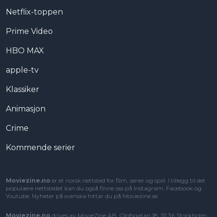
Netflix-toppen
Prime Video
HBO MAX
apple-tv
Klassiker
Animasjon
Crime
Kommende serier
Moviezine.no
er et norsk nettsted for film, serier og spill. I tillegg til det
populære nettstedet kan du også finne oss på Instagram, Facebook og
Youtube. Nyheter på svenska hittar du på
Moviezine.se
.
Moviezine.no
drives av MovieZine AB, Olofsgatan 18, 111 36 Stockholm