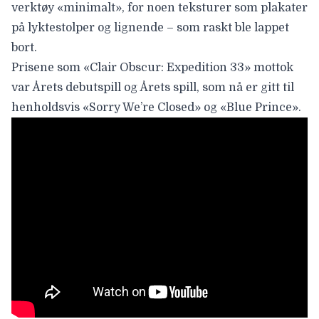
verktøy «minimalt», for noen teksturer som plakater
på lyktestolper og lignende – som raskt ble lappet
bort.
Prisene som «Clair Obscur: Expedition 33» mottok
var Årets debutspill og Årets spill, som nå er gitt til
henholdsvis «Sorry We’re Closed» og «Blue Prince».