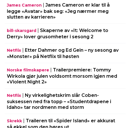
|
James Cameron er klar til å
James Cameron
legge «Avatar» bak seg: «Jeg nærmer meg
slutten av karrieren»
|
Skaperne av «It: Welcome to
bill-skarsgard
Derry» lover grusomheter i sesong 2
|
Etter Dahmer og Ed Gein – ny sesong av
Netflix
«Monster» på Netflix til høsten
|
Trailerpremiere: Tommy
Norske filmskapere
Wirkola gjør julen voldsomt morsom igjen med
«Violent Night 2»
|
Ny virkelighetskrim slår Coben-
Netflix
suksessen ned fra topp – «Studentdrapene i
Idaho» tar nordmenn med storm
|
Traileren til «Spider Island» er akkurat
Skrekk
så ekkel som den høres ut