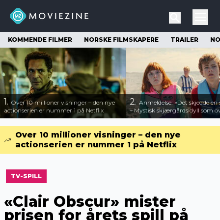
KOMMENDE FILMER
NORSKE FILMSKAPERE
TRAILER
NO
1.
2.
Over 10 millioner visninger – den nye
Anmeldelse: «Det skjedde e
actionserien er nummer 1 på Netflix
– Mystisk skjærgårdsidyll som o
Over 10 millioner visninger – den nye
actionserien er nummer 1 på Netflix
TV-SPILL
«Clair Obscur» mister
prisen for årets spill på