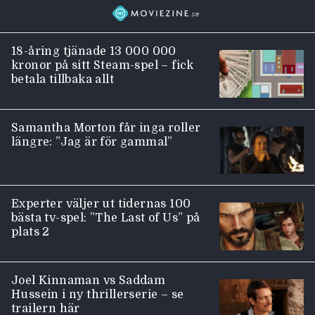
18-åring tjänade 13 000 000
kronor på sitt Steam-spel – fick
betala tillbaka allt
Samantha Morton får inga roller
längre: ”Jag är för gammal”
Experter väljer ut tidernas 100
bästa tv-spel: ”The Last of Us” på
plats 2
Joel Kinnaman vs Saddam
Hussein i ny thrillerserie – se
trailern här