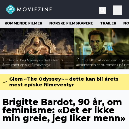
KOMMENDE FILMER
NORSKE FILMSKAPERE
TRAILER
NO
1.
2.
Glem «The Odyssey» – dette kan bli
Over 10 millioner visninger 
årets mest episke filmeventyr
actionserien er nummer 1 på Net
Glem «The Odyssey» – dette kan bli årets
mest episke filmeventyr
Brigitte Bardot, 90 år, om
feminisme: «Det er ikke
min greie, jeg liker menn»