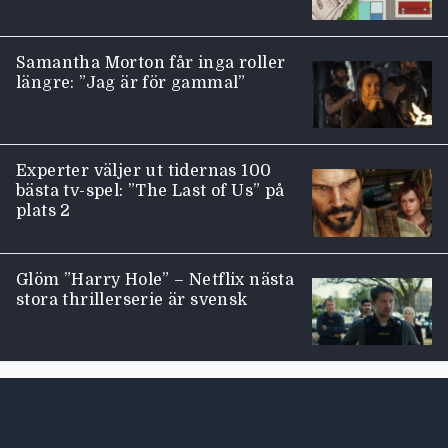
Samantha Morton får inga roller
längre: ”Jag är för gammal”
Experter väljer ut tidernas 100
bästa tv-spel: ”The Last of Us” på
plats 2
Glöm ”Harry Hole” – Netflix nästa
stora thrillerserie är svensk
Moviezine footer navigation