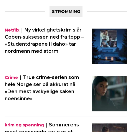
STRØMMING
|
Ny virkelighetskrim slår
Netflix
Coben-suksessen ned fra topp –
«Studentdrapene i Idaho» tar
nordmenn med storm
|
True crime-serien som
Crime
hele Norge ser på akkurat nå:
«Den mest avskyelige saken
noensinne»
|
Sommerens
krim og spenning
mest spennende serie er et