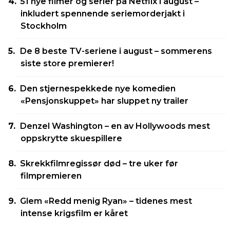
51 nye filmer og serier på Netflix i august –
inkludert spennende seriemorderjakt i
Stockholm
De 8 beste TV-seriene i august – sommerens
siste store premierer!
Den stjernespekkede nye komedien
«Pensjonskuppet» har sluppet ny trailer
Denzel Washington – en av Hollywoods mest
oppskrytte skuespillere
Skrekkfilmregissør død – tre uker før
filmpremieren
Glem «Redd menig Ryan» – tidenes mest
intense krigsfilm er kåret