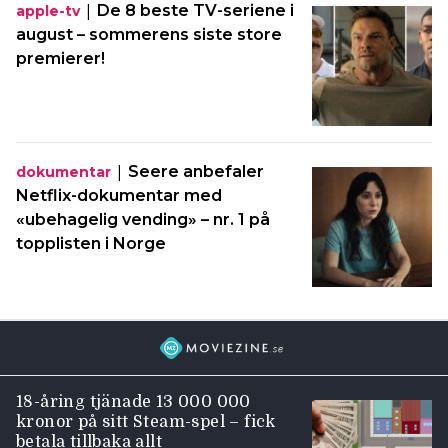
|
De 8 beste TV-seriene i
apple-tv
august – sommerens siste store
premierer!
|
Seere anbefaler
dokumentar
Netflix-dokumentar med
«ubehagelig vending» – nr. 1 på
topplisten i Norge
18-åring tjänade 13 000 000
kronor på sitt Steam-spel – fick
betala tillbaka allt