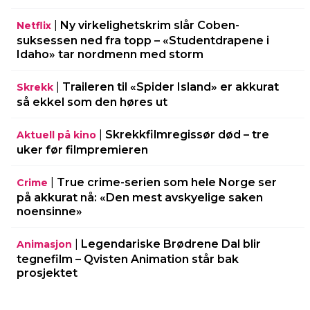
|
Ny virkelighetskrim slår Coben-
Netflix
suksessen ned fra topp – «Studentdrapene i
Idaho» tar nordmenn med storm
|
Traileren til «Spider Island» er akkurat
Skrekk
så ekkel som den høres ut
|
Skrekkfilmregissør død – tre
Aktuell på kino
uker før filmpremieren
|
True crime-serien som hele Norge ser
Crime
på akkurat nå: «Den mest avskyelige saken
noensinne»
|
Legendariske Brødrene Dal blir
Animasjon
tegnefilm – Qvisten Animation står bak
prosjektet