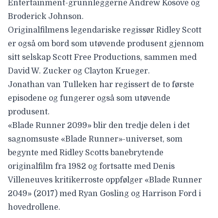
Entertainment-grunnleggerne Andrew Kosove og
Broderick Johnson.
Originalfilmens legendariske regissør
Ridley Scott
er også om bord som utøvende produsent gjennom
sitt selskap Scott Free Productions, sammen med
David W. Zucker
og
Clayton Krueger
.
Jonathan van Tulleken har regissert de to første
episodene og fungerer også som utøvende
produsent.
«Blade Runner 2099» blir den tredje delen i det
sagnomsuste «Blade Runner»-universet, som
begynte med Ridley Scotts banebrytende
originalfilm fra 1982 og fortsatte med Denis
Villeneuves kritikerroste oppfølger «Blade Runner
2049» (2017) med Ryan Gosling og Harrison Ford i
hovedrollene.