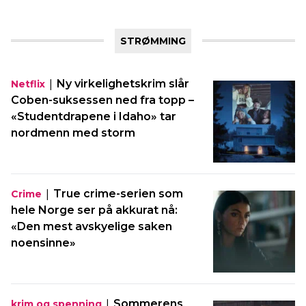
STRØMMING
|
Ny virkelighetskrim slår
Netflix
Coben-suksessen ned fra topp –
«Studentdrapene i Idaho» tar
nordmenn med storm
|
True crime-serien som
Crime
hele Norge ser på akkurat nå:
«Den mest avskyelige saken
noensinne»
|
Sommerens
krim og spenning