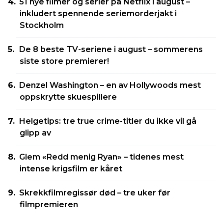
51 nye filmer og serier på Netflix i august –
inkludert spennende seriemorderjakt i
Stockholm
De 8 beste TV-seriene i august – sommerens
siste store premierer!
Denzel Washington – en av Hollywoods mest
oppskrytte skuespillere
Helgetips: tre true crime-titler du ikke vil gå
glipp av
Glem «Redd menig Ryan» – tidenes mest
intense krigsfilm er kåret
Skrekkfilmregissør død – tre uker før
filmpremieren