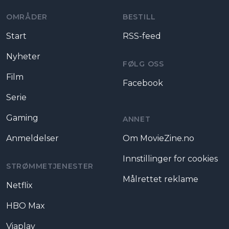
OMRÅDER
BESTILL
Start
RSS-feed
Nyheter
FØLG OSS
Film
Facebook
Serie
Gaming
ANNET
Anmeldelser
Om MovieZine.no
Innstillinger for cookies
STRØMMETJENESTER
Målrettet reklame
Netflix
HBO Max
Viaplay