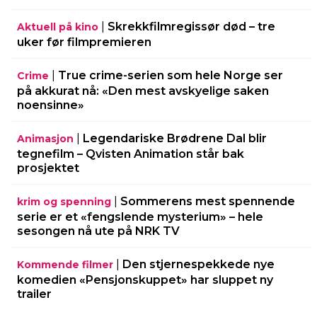
|
Skrekkfilmregissør død – tre
Aktuell på kino
uker før filmpremieren
|
True crime-serien som hele Norge ser
Crime
på akkurat nå: «Den mest avskyelige saken
noensinne»
|
Legendariske Brødrene Dal blir
Animasjon
tegnefilm – Qvisten Animation står bak
prosjektet
|
Sommerens mest spennende
krim og spenning
serie er et «fengslende mysterium» – hele
sesongen nå ute på NRK TV
|
Den stjernespekkede nye
Kommende filmer
komedien «Pensjonskuppet» har sluppet ny
trailer