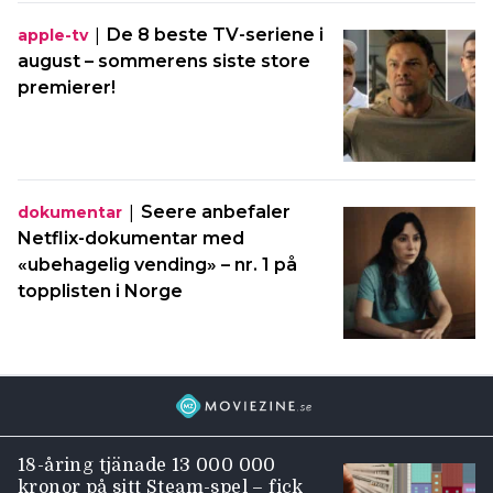
|
De 8 beste TV-seriene i
apple-tv
august – sommerens siste store
premierer!
|
Seere anbefaler
dokumentar
Netflix-dokumentar med
«ubehagelig vending» – nr. 1 på
topplisten i Norge
18-åring tjänade 13 000 000
kronor på sitt Steam-spel – fick