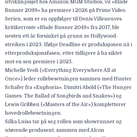
utviklingssjef hos Amazon MGM Studios, vil «Blade
Runner 2099» ha premiere i
2026
på Prime Video.
Serien, som er en oppfølger til Denis Villeneuves
kritikerroste «Blade Runner 2049» fra 2017, ble
nesten ett år forsinket på grunn av Hollywood-
streiken i 2023. Ifølge
Deadline
er produksjonen nå i
etterproduksjonsfasen, etter tidligere å ha siktet
mot en sen premiere i 2025.
Michelle Yeoh
(«Everything Everywhere All at
Once») leder rollebesetningen sammen med
Hunter
Schafer
fra «Euphoria».
Dimitri Abold
(«The Hunger
Games: The Ballad of Songbirds and Snakes») og
Lewis Gribben
(«Masters of the Air») kompletterer
hovedrollebesetningen.
Silka Luisa tar på seg rollen som showrunner og
utøvende produsent, sammen med Alcon